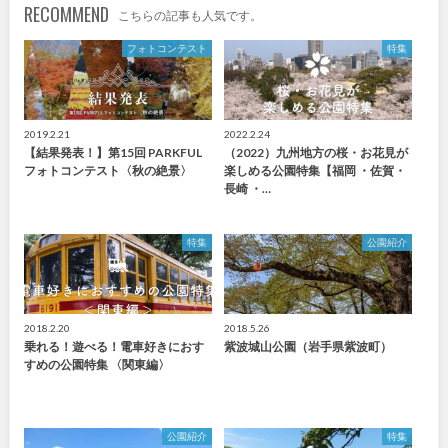
RECOMMEND
こちらの記事も人気です。
フォトコンテスト
特集
2019.2.21
2022.2.24
【結果発表！】第15回 PARKFUL
（2022）九州地方の桜・お花見が
フォトコンテスト〈秋の絶景〉
楽しめる公園特集【福岡 ・佐賀・
長崎 ・…
特集
公園紹介
2018.2.20
2018.5.26
乗れる！遊べる！電車好きにおす
紫波城山公園（岩手県紫波町）
すめの公園特集 〈関東編〉
公園紹介
特集