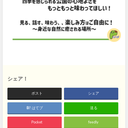
石川
地域で探す
福井
山梨
長野
岐阜
静岡
愛知
近畿
シェア！
三重
滋賀
ポスト
シェア
京都
大阪
はてブ
送る
兵庫
奈良
Pocket
feedly