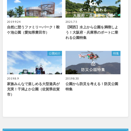
2019.9.24
2021.7.5
自然に憩うファミリーパーク！鞍
【関西】水上から公園を満喫しよ
ケ池公園（愛知県豊田市）
う！大阪府・兵庫県のボートに乗
れる公園特集
公園紹介
特集
2019.8.9
2019.8.30
家族みんなで楽しめる大型遊具が
公園から防災を考える！防災公園
充実！干潟よか公園（佐賀県佐賀
特集
市）