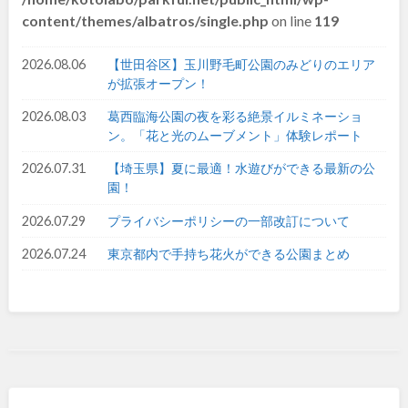
content/themes/albatros/single.php
on line
119
九州・沖縄
2026.08.06
【世田谷区】玉川野毛町公園のみどりのエリア
が拡張オープン！
福岡
佐賀
2026.08.03
葛西臨海公園の夜を彩る絶景イルミネーショ
ン。「花と光のムーブメント」体験レポート
長崎
熊本
2026.07.31
【埼玉県】夏に最適！水遊びができる最新の公
大分
宮崎
園！
2026.07.29
プライバシーポリシーの一部改訂について
鹿児島
沖縄
2026.07.24
東京都内で手持ち花火ができる公園まとめ
特徴で探す