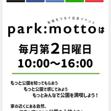
関東
桜・梅の名所
コトブキ事例
洋式庭園
ドッグラン
地域で探す
茨城
栃木
ローラー滑り台
植物園
夜景スポット
Pickup
群馬
埼玉
花の名所
プレーパーク
公園グルメ
美術館
千葉
東京
インクルーシブパーク
屋根付き遊び場
花菖蒲
キャンプ場
神奈川
バスケットゴール
ふわふわドーム
健康遊具
ゲートボール
スケートパーク
ライトアップ
甲信越・東海・北陸
イルミネーション
イベント
交通公園
新潟
富山