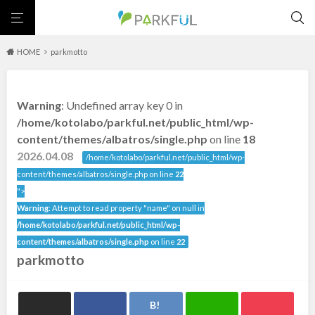
HOME
parkmotto
芝生広場
幼児向け
芝生広場
幼児向け
大型遊具
ピックアップ1000公園
Warning
: Undefined array key 0 in
大型遊具
ピックアップ1000公園
自然が豊か
梅・桜の名所
景色が良い
水遊び
北海道・東北
/home/kotolabo/parkful.net/public_html/wp-
テニスコート
野球場
紅葉の名所
バーベキュー
自然が豊か
梅・桜の名所
content/themes/albatros/single.php
on line
18
カフェ・レストラン
サッカー・フットサル
ランニングコース
景色が良い
水遊び
2026.04.08
北海道
青森
/home/kotolabo/parkful.net/public_html/wp-
動物園・ふれあい
歴史・文化財
日本庭園
紅葉の美しい公園
テニスコート
野球場
content/themes/albatros/single.php on line
22
さくら名所100公園
屋内遊び場
アスレチックコース
紅葉の名所
バーベキュー
">
岩手
宮城
バスケットボール
彫刻・アート
桜・梅の名所
コトブキ事例
Warning
: Attempt to read property "name" on null in
カフェ・レストラン
サッカー・フットサル
洋式庭園
ドッグラン
ローラー滑り台
植物園
夜景スポット
/home/kotolabo/parkful.net/public_html/wp-
ランニングコース
動物園・ふれあい
秋田
山形
Pickup
花の名所
プレーパーク
公園グルメ
美術館
content/themes/albatros/single.php
on line
22
歴史・文化財
日本庭園
parkmotto
インクルーシブパーク
屋根付き遊び場
花菖蒲
キャンプ場
福島
紅葉の美しい公園
さくら名所100公園
バスケットゴール
ふわふわドーム
健康遊具
ゲートボール
屋内遊び場
アスレチックコース
スケートパーク
ライトアップ
イルミネーション
イベント
交通公園
バスケットボール
彫刻・アート