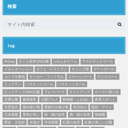
検索
tag
Pickup
さくら名所100公園
ふわふわドーム
アスレチックコース
イルミネーション
カフェ・レストラン
キャンプ場
ゲートボール
コトブキ事例
サッカー・フットサル
スケートパーク
テニスコート
ドッグラン
バスケットゴール
バスケットボール
ピックアップ1000公園
プレーパーク
ライトアップ
ローラー滑り台
交通公園
健康遊具
公園グルメ
動物園・ふれあい
夜景スポット
大型遊具
屋内遊び場
屋根付き遊び場
幼児向け
彫刻・アート
日本庭園
景色が良い
桜・梅の名所
梅・桜の名所
植物園
歴史・文化財
水遊び
洋式庭園
紅葉の名所
紅葉の美しい公園