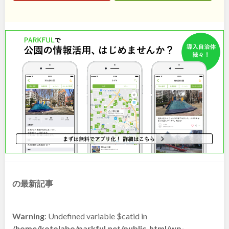
和歌山
中国・四国
鳥取
島根
岡山
広島
山口
徳島
香川
愛媛
の最新記事
高知
Warning
: Undefined variable $catid in
/home/kotolabo/parkful.net/public_html/wp-