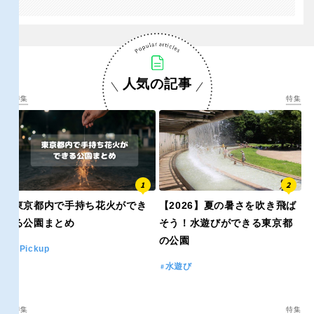
交通公園
石川
福井
地域で探す
人気の記事
山梨
長野
特集
特集
岐阜
静岡
愛知
東京都内で手持ち花火ができ
【2026】夏の暑さを吹き飛ば
る公園まとめ
そう！水遊びができる東京都
近畿
の公園
Pickup
水遊び
三重
滋賀
特集
特集