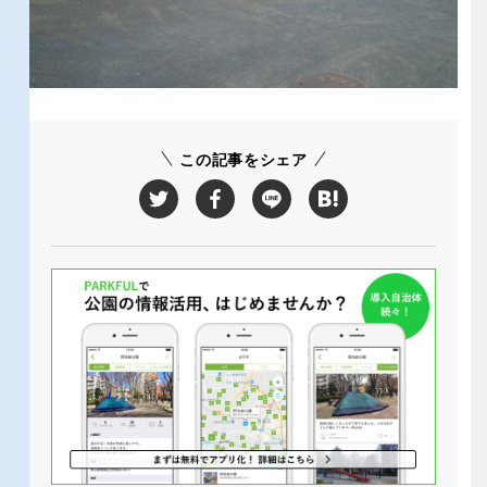
屋内遊び場
アスレチックコース
バスケットゴール
ふわふわドーム
健康遊具
ゲートボール
バスケットボール
彫刻・アート
スケートパーク
ライトアップ
イルミネーション
イベント
関東
桜・梅の名所
コトブキ事例
交通公園
茨城
栃木
洋式庭園
ドッグラン
ローラー滑り台
植物園
この記事をシェア
地域で探す
群馬
埼玉
夜景スポット
Pickup
花の名所
プレーパーク
千葉
東京
公園グルメ
美術館
インクルーシブパーク
屋根付き遊び場
神奈川
花菖蒲
キャンプ場
バスケットゴール
ふわふわドーム
健康遊具
ゲートボール
甲信越・東海・北陸
スケートパーク
ライトアップ
イルミネーション
新潟
イベント
富山