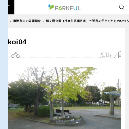
藤沢市内の公園紹介
鯉ヶ淵公園（神奈川県藤沢市）〜近所の子どもたちのいつ
>
>
芝生広場
幼児向け
芝生広場
幼児向け
大型遊具
ピックアップ1000公園
koi04
北海道・東北
大型遊具
ピックアップ1000公園
自然が豊か
梅・桜の名所
景色が良い
水遊び
自然が豊か
梅・桜の名所
テニスコート
野球場
紅葉の名所
バーベキュー
北海道
青森
景色が良い
水遊び
カフェ・レストラン
サッカー・フットサル
ランニングコース
テニスコート
野球場
動物園・ふれあい
歴史・文化財
日本庭園
紅葉の美しい公園
岩手
宮城
紅葉の名所
バーベキュー
さくら名所100公園
屋内遊び場
アスレチックコース
カフェ・レストラン
サッカー・フットサル
バスケットボール
彫刻・アート
桜・梅の名所
コトブキ事例
秋田
山形
ランニングコース
動物園・ふれあい
洋式庭園
ドッグラン
ローラー滑り台
植物園
夜景スポット
歴史・文化財
日本庭園
Pickup
花の名所
プレーパーク
公園グルメ
美術館
福島
紅葉の美しい公園
さくら名所100公園
インクルーシブパーク
屋根付き遊び場
花菖蒲
キャンプ場