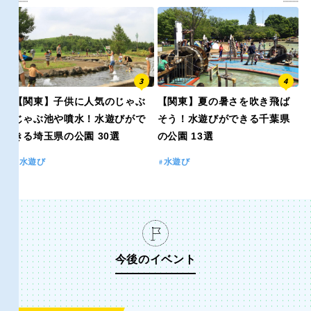
京都
大阪
兵庫
奈良
和歌山
【関東】子供に人気のじゃぶ
【関東】夏の暑さを吹き飛ば
じゃぶ池や噴水！水遊びがで
そう！水遊びができる千葉県
きる埼玉県の公園 30選
の公園 13選
中国・四国
水遊び
水遊び
鳥取
島根
岡山
広島
今後のイベント
山口
徳島