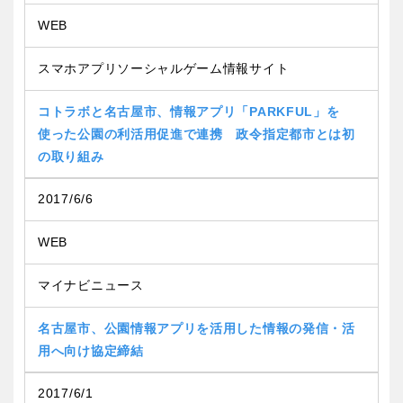
香川
愛媛
WEB
スマホアプリソーシャルゲーム情報サイト
高知
コトラボと名古屋市、情報アプリ「PARKFUL」を
使った公園の利活用促進で連携 政令指定都市とは初
の取り組み
九州・沖縄
2017/6/6
福岡
佐賀
WEB
長崎
熊本
マイナビニュース
大分
宮崎
名古屋市、公園情報アプリを活用した情報の発信・活
用へ向け協定締結
鹿児島
沖縄
2017/6/1