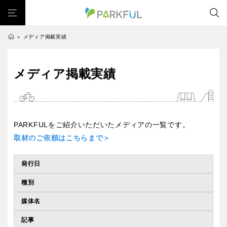
メディア掲載実績
>
芝生広場
幼児向け
芝生広場
幼児向け
大型遊具
ピックアップ1000公園
メディア掲載実績
北海道・東北
大型遊具
ピックアップ1000公園
自然が豊か
梅・桜の名所
景色が良い
水遊び
自然が豊か
梅・桜の名所
テニスコート
野球場
紅葉の名所
バーベキュー
北海道
青森
景色が良い
水遊び
カフェ・レストラン
サッカー・フットサル
ランニングコース
PARKFULをご紹介いただいたメディアの一覧です。
テニスコート
野球場
動物園・ふれあい
歴史・文化財
日本庭園
紅葉の美しい公園
取材のご依頼はこちらまで＞
岩手
宮城
紅葉の名所
バーベキュー
さくら名所100公園
屋内遊び場
アスレチックコース
発行日
カフェ・レストラン
サッカー・フットサル
バスケットボール
彫刻・アート
桜・梅の名所
コトブキ事例
秋田
山形
ランニングコース
動物園・ふれあい
種別
洋式庭園
ドッグラン
ローラー滑り台
植物園
夜景スポット
歴史・文化財
日本庭園
Pickup
花の名所
プレーパーク
公園グルメ
美術館
媒体名
福島
紅葉の美しい公園
さくら名所100公園
インクルーシブパーク
屋根付き遊び場
花菖蒲
キャンプ場
記事