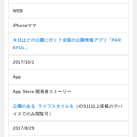
交通公園
WEB
石川
福井
iPhoneママ
地域で探す
山梨
長野
今日はどの公園に行く？全国の公園情報アプリ「PAR
KFUL」
岐阜
静岡
2017/10/1
愛知
App
App Store 開発者ストーリー
近畿
公園のある ライフスタイルを
（iOS11以上搭載のデバ
イスでのみ閲覧可）
三重
滋賀
2017/8/29