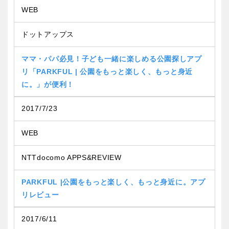
京都
大阪
WEB
ドットアップス
兵庫
奈良
ママ・パパ必見！子ども一緒に楽しめる公園探しアプ
和歌山
リ「PARKFUL | 公園をもっと楽しく、もっと身近
に。」が便利！
2017/7/23
中国・四国
WEB
鳥取
島根
NTTdocomo APPS&REVIEW
岡山
広島
PARKFUL |公園をもっと楽しく、もっと身近に。アプ
リレビュー
山口
徳島
2017/6/11