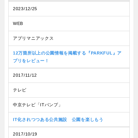
屋内遊び場
アスレチックコース
バスケットゴール
ふわふわドーム
健康遊具
ゲートボール
2023/12/25
バスケットボール
彫刻・アート
スケートパーク
ライトアップ
イルミネーション
イベント
関東
桜・梅の名所
コトブキ事例
交通公園
WEB
茨城
栃木
洋式庭園
ドッグラン
アプリマニアックス
ローラー滑り台
植物園
地域で探す
群馬
埼玉
12万箇所以上の公園情報を掲載する『PARKFUL』ア
夜景スポット
Pickup
プリをレビュー！
花の名所
プレーパーク
千葉
東京
公園グルメ
美術館
2017/11/12
インクルーシブパーク
屋根付き遊び場
テレビ
神奈川
花菖蒲
キャンプ場
バスケットゴール
ふわふわドーム
中京テレビ「ITパンプ」
健康遊具
ゲートボール
甲信越・東海・北陸
IT化されつつある公共施設 公園を楽しもう
スケートパーク
ライトアップ
2017/10/19
イルミネーション
新潟
イベント
富山