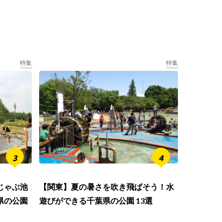
特集
特集
じゃぶ池
【関東】夏の暑さを吹き飛ばそう！水
県の公園
遊びができる千葉県の公園 13選