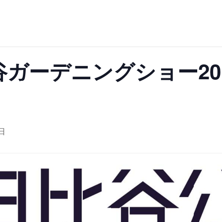
群馬
埼玉
千葉
ス
バスケットボール
彫刻・アート
桜・梅の名所
コト
花の名所
プレーパー
グラン
ローラー滑り台
植物園
夜景スポット
Pickup
ブパーク
屋根付き遊び場
花菖蒲
公園グルメ
美術館
インクルーシブパーク
屋根付き遊び場
谷ガーデニングショー20
ム
健康遊具
ゲートボー
スケットゴール
ふわふわドーム
健康遊具
ゲートボール
石川
福井
山梨
ョン
イベント
交通公園
イルミネーション
イベント
交通公園
地域で探す
地域で探す
9日
京都
大阪
兵庫