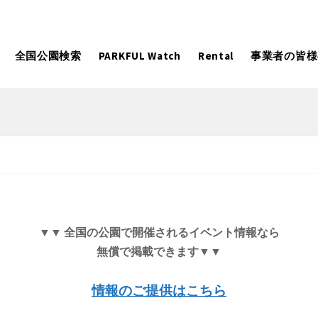
全国公園検索
PARKFUL Watch
Rental
事業者の皆様
大型遊具
ピックアップ
向け
大型遊具
ピックアップ1000公園
自然が豊か
水遊び
テニスコー
遊び
テニスコート
野球場
紅葉の名所
バーベ
岩手
宮城
秋田
カフェ・レストラン
サッカー・
▼▼ 全国の公園で開催されるイベント情報なら
無償で掲載できます▼▼
日本庭園
紅葉の美し
ン
サッカー・フットサル
ランニングコース
動物園・ふれ
コース
バスケットボール
彫刻・アー
情報のご提供はこちら
日本庭園
紅葉の美しい公園
さくら名所100公園
屋内遊び
ドッグラン
ローラー滑