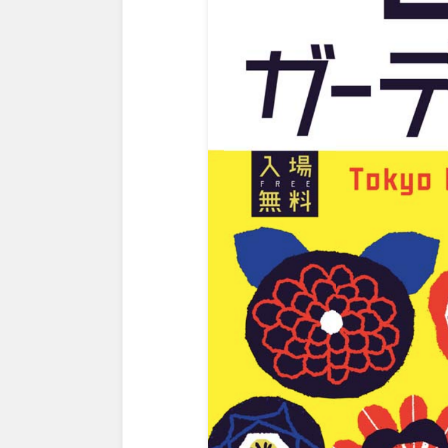
鳥取
島根
愛媛
高知
九州・沖縄
福岡
佐賀
沖縄