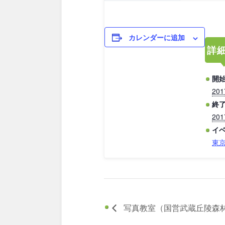
カレンダーに追加
詳
開始
20
終了
20
イ
東
写真教室（国営武蔵丘陵森