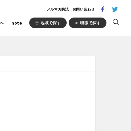
メルマガ購読
お問い合わせ
へ
note
地域で探す
特徴で探す
1000公園
自然が豊か
梅・桜の名所
ト
野球場
キュー
山形
福島
フットサル
ランニングコース
い公園
さくら名所100公園
あい
ト
桜・梅の名所
場
り台
植物園