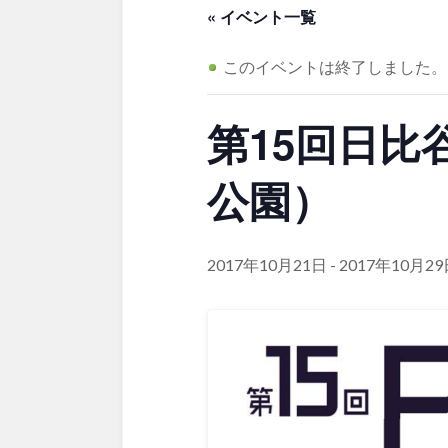
茨城
栃木
アスレチックコー
« イベント一覧
夜景スポット
Pickup
洋式庭園
ドッ
このイベントは終了しました。
美術館
インクルーシ
プレーパーク
甲信越・東海・北陸
第15回日比
バスケットゴール
ふわふわドー
キャンプ場
バ
新潟
富山
ライトアップ
イルミネーシ
ライトアップ
公園）
静岡
愛知
2017年10月21日
-
2017年10月2
近畿
三重
滋賀
中国・四国