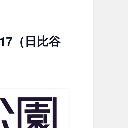
東京
神奈川
ブキ事例
ク
公園グルメ
花の名所
キャンプ場
花菖蒲
17（日比谷
ル
スケートパーク
スケートパーク
長野
岐阜
奈良
和歌山