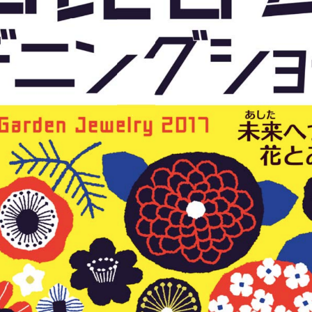
岡山
広島
山口
長崎
熊本
大分
特徴で探す