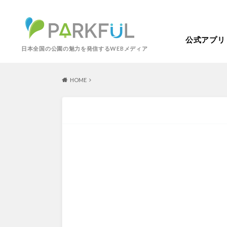
公式アプリ
日本全国の公園の魅力を発信するWEBメディア
HOME
芝生広場
幼児向け
芝生広場
幼児
北海道・東北
梅・桜の名所
景色が良い
景色が良い
水
北海道
青森
紅葉の名所
バーベキュー
動物園・ふれあい
歴史・文化財
カフェ・レストラ
関東
屋内遊び場
アスレチック
歴史・文化財
コトブキ事例
洋式庭園