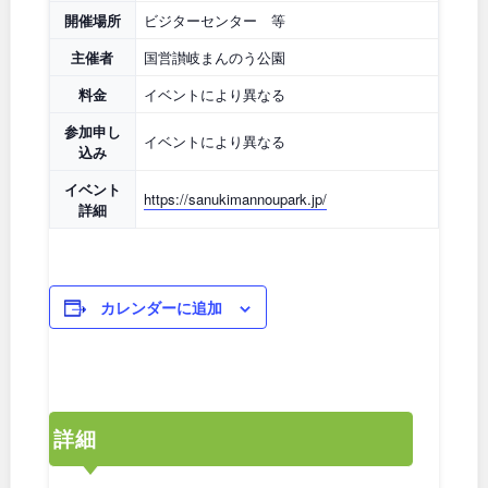
開催場所
ビジターセンター 等
九州・沖縄
主催者
国営讃岐まんのう公園
料金
イベントにより異なる
福岡
佐賀
参加申し
イベントにより異なる
込み
長崎
熊本
イベント
https://sanukimannoupark.jp/
詳細
大分
宮崎
鹿児島
沖縄
カレンダーに追加
特徴で探す
詳細