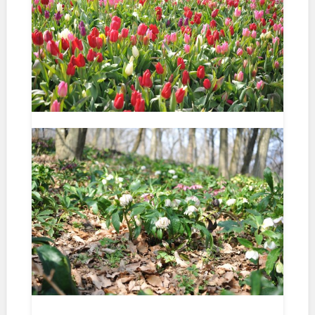
石川
地域で探す
福井
山梨
長野
岐阜
静岡
愛知
近畿
三重
滋賀
京都
大阪
兵庫
奈良