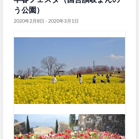
う公園）
関東
桜・梅の名所
コトブキ事例
地域で探す
洋式庭園
ドッグラン
2020年2月8日
-
2020年3月1日
茨城
栃木
ローラー滑り台
植物園
夜景スポット
Pickup
群馬
埼玉
花の名所
プレーパーク
美術館
公園グルメ
千葉
東京
インクルーシブパーク
屋根付き遊び場
花菖蒲
キャンプ場
神奈川
ふわふわドーム
バスケットゴール
ライトアップ
イルミネーション
イベント
交通公園
甲信越・東海・北陸
健康遊具
ゲートボール
スケートパーク
新潟
富山