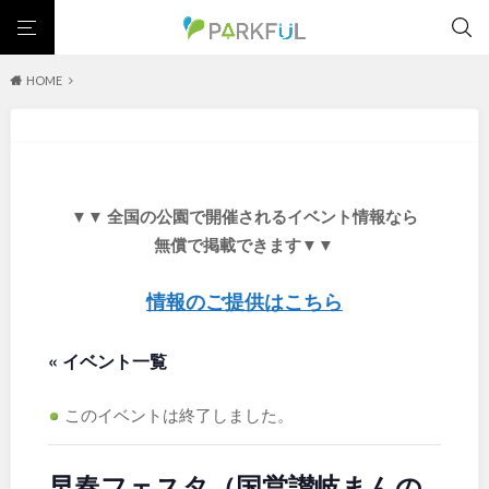
HOME
芝生広場
幼児向け
芝生広場
幼児向け
大型遊具
ピックアップ1000公園
大型遊具
ピックアップ1000公園
自然が豊か
梅・桜の名所
景色が良い
水遊び
北海道・東北
テニスコート
野球場
紅葉の名所
バーベキュー
自然が豊か
梅・桜の名所
▼▼ 全国の公園で開催されるイベント情報なら
カフェ・レストラン
ランニングコース
サッカー・フットサル
景色が良い
水遊び
北海道
青森
無償で掲載できます▼▼
動物園・ふれあい
歴史・文化財
日本庭園
紅葉の美しい公園
テニスコート
野球場
さくら名所100公園
屋内遊び場
アスレチックコース
紅葉の名所
バーベキュー
情報のご提供はこちら
岩手
宮城
バスケットボール
彫刻・アート
桜・梅の名所
コトブキ事例
カフェ・レストラン
ランニングコース
洋式庭園
ドッグラン
ローラー滑り台
植物園
夜景スポット
« イベント一覧
サッカー・フットサル
動物園・ふれあい
秋田
山形
Pickup
花の名所
プレーパーク
美術館
公園グルメ
歴史・文化財
日本庭園
インクルーシブパーク
屋根付き遊び場
花菖蒲
キャンプ場
このイベントは終了しました。
福島
紅葉の美しい公園
さくら名所100公園
ふわふわドーム
バスケットゴール
ライトアップ
イルミネーション
屋内遊び場
アスレチックコース
イベント
交通公園
健康遊具
ゲートボール
スケートパーク
早春フェスタ（国営讃岐まんの
バスケットボール
彫刻・アート