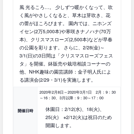
風 光るころ…。 少しずつ暖かくなって、吹
和歌山
く風がやさしくなると、草木は芽吹き、花
の蕾がほころびます。 園内では、ニホンズ
イセン(2万5,000本)や寒咲きナノハナ(70万
中国・四国
本)、クリスマスローズ(2,500本)などが早春
の公園を彩ります。 さらに、2/28(金)～
鳥取
島根
3/1(日)の3日間は「クリスマスローズフェス
タ」を開催。鉢販売や栽培相談コーナーの
岡山
広島
他、NHK趣味の園芸講師：金子明人氏によ
る講演会(2/29・3/1)を実施します。
山口
徳島
2020年2月8日～2020年3月1日 2月：9：30
～16：30、3月以降：9：30～17：00
香川
愛媛
休園日：2/12(水)、18(火)、
開催日時
25(火) ※2/12(火)は祝日のため
高知
開園します。