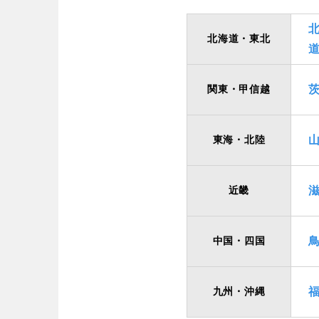
歴史・文化財
茨城
栃木
コトブキ事例
洋式庭園
アスレチックコー
北海道・東北
夜景スポット
Pickup
洋式庭園
ドッ
甲信越・東海・北陸
美術館
関東・甲信越
インクルーシ
プレーパーク
バスケットゴール
ふわふわドー
新潟
富山
キャンプ場
バ
東海・北陸
ライトアップ
イルミネーシ
静岡
愛知
ライトアップ
近畿
近畿
中国・四国
三重
滋賀
九州・沖縄