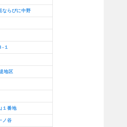
垣ならびに中野
-１
堤地区
山１番地
一ノ谷