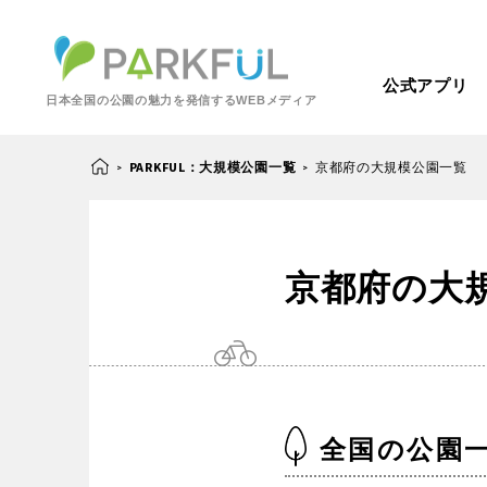
公式アプリ
日本全国の公園の魅力を発信するWEBメディア
PARKFUL：大規模公園一覧
京都府の大規模公園一覧
>
>
芝生広場
幼児向け
京都府の大
芝生広場
幼児
北海道・東北
梅・桜の名所
景色が良い
景色が良い
水
北海道
青森
紅葉の名所
バーベキュー
動物園・ふれあい
歴史・文化財
カフェ・レストラ
全国の公園
関東
屋内遊び場
アスレチック