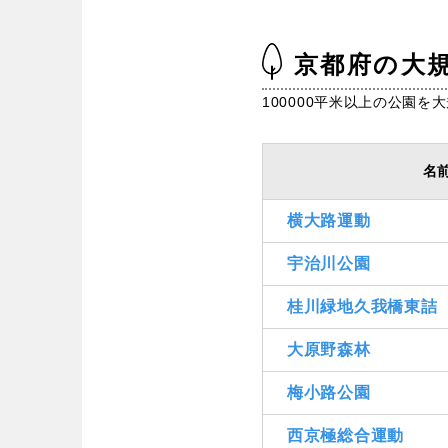
中国・四国
京都府の大
鳥取
島根
100000平米以上の公園
愛媛
高知
名
横大路運動
九州・沖縄
宇治川公園
福岡
佐賀
桂川緑地久我橋東詰
沖縄
大原野森林
梅小路公園
西京極総合運動