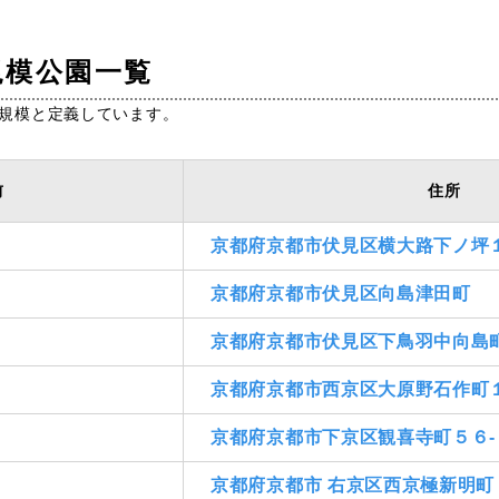
規模公園一覧
岡山
広島
山口
を大規模と定義しています。
前
住所
京都府京都市伏見区横大路下ノ坪
京都府京都市伏見区向島津田町
長崎
熊本
大分
京都府京都市伏見区下鳥羽中向島
京都府京都市西京区大原野石作町
京都府京都市下京区観喜寺町５６-
京都府京都市 右京区西京極新明町
特徴で探す