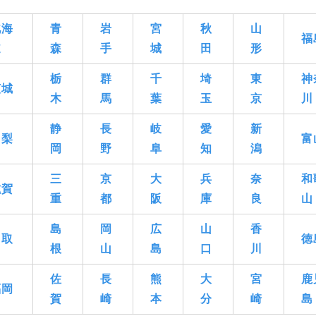
日本庭園
紅葉の美しい公園
さくら名所100公園
屋内遊び
群馬
埼玉
千葉
ドッグラン
ローラー滑
北海
青
岩
宮
秋
山
ス
バスケットボール
彫刻・アート
桜・梅の名所
コト
福
道
森
手
城
田
形
花の名所
プレーパー
グラン
ローラー滑り台
植物園
夜景スポット
Pickup
栃
群
千
埼
東
神
ブパーク
茨城
屋根付き遊び場
花菖蒲
木
馬
葉
玉
京
川
公園グルメ
美術館
インクルーシブパーク
屋根付き遊び場
ム
健康遊具
ゲートボー
石川
福井
山梨
静
長
岐
愛
新
スケットゴール
ふわふわドーム
健康遊具
ゲートボール
山梨
富
岡
野
阜
知
潟
ョン
イベント
交通公園
イルミネーション
イベント
交通公園
三
京
大
兵
奈
和
滋賀
重
都
阪
庫
良
山
地域で探す
島
岡
広
山
香
地域で探す
鳥取
徳
根
山
島
口
川
京都
大阪
兵庫
佐
長
熊
大
宮
鹿
福岡
賀
崎
本
分
崎
島