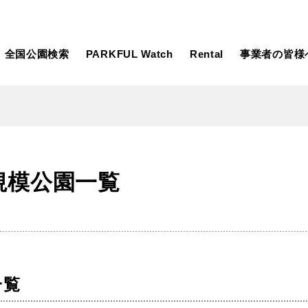
全国公園検索
PARKFUL Watch
Rental
事業者の皆様
大型遊具
ピックアップ
規模公園一覧
向け
大型遊具
ピックアップ1000公園
自然が豊か
水遊び
テニスコー
遊び
テニスコート
野球場
紅葉の名所
バーベ
岩手
宮城
秋田
カフェ・レストラン
サッカー・
日本庭園
紅葉の美し
ン
サッカー・フットサル
ランニングコース
動物園・ふれ
一覧
コース
バスケットボール
彫刻・アー