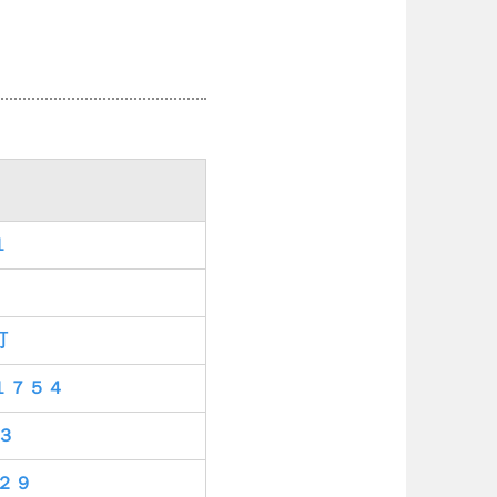
徳島
香川
１
宮崎
鹿児島
町
１７５４
３
２９