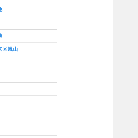
他
他
京区嵐山