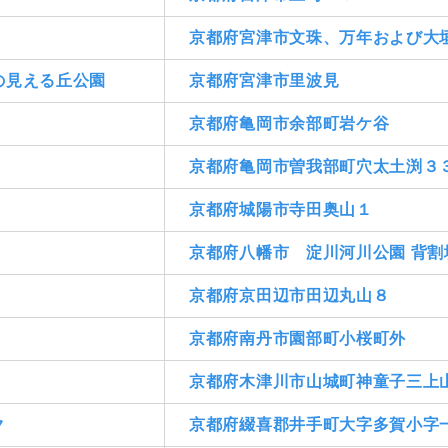
京都府宮津市文珠、万年および大
の見える丘公園
京都府宮津市里波見
京都府亀岡市余部町岩ケ谷
京都府亀岡市曽我部町穴太土渕３３
京都府城陽市寺田奥山１
京都府八幡市 淀川河川公園 背割
京都府京田辺市田辺丸山８
京都府南丹市園部町小桜町外
京都府木津川市山城町神童子三上
ク
京都府綴喜郡井手町大字多賀小字