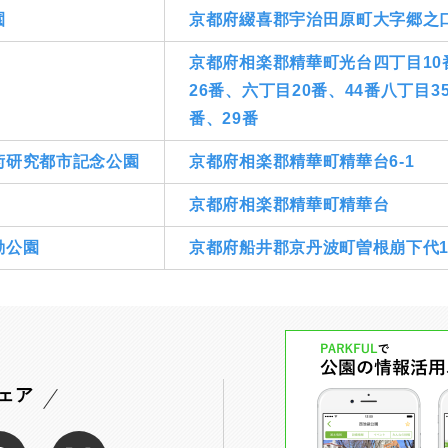
園
京都府綴喜郡宇治田原町大字郷之
京都府相楽郡精華町光台四丁目10
26番、六丁目20番、44番八丁目3
番、29番
術研究都市記念公園
京都府相楽郡精華町精華台6-1
京都府相楽郡精華町精華台
動公園
京都府船井郡京丹波町曽根崩下代1
ェア