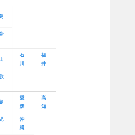
場
東京
神奈川
り台
植物園
ブキ事例
島
ク
公園グルメ
花の名所
奈
キャンプ場
花菖蒲
ル
スケートパーク
長野
岐阜
石
福
スケートパーク
山
川
井
歌
愛
高
島
媛
知
奈良
和歌山
児
沖
縄