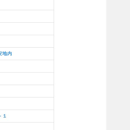
安地内
－１