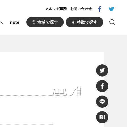
メルマガ購読
お問い合わせ
へ
note
地域で探す
特徴で探す
1000公園
自然が豊か
梅・桜の名所
ト
野球場
キュー
山形
福島
フットサル
ランニングコース
い公園
さくら名所100公園
あい
ト
桜・梅の名所