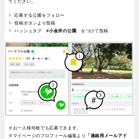
てください。
香川
愛媛
応募する公園をフォロー
投稿ボタンより投稿
高知
ハッシュタグ
#小金井の公園
をつけて投稿
九州・沖縄
福岡
佐賀
長崎
熊本
大分
宮崎
※お一人様何枚でも応募できます。
鹿児島
沖縄
※マイページのプロフィール編集より
「連絡用メールアド