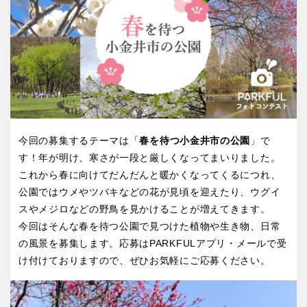
屋内遊び場
アスレチックコース
バスケットゴール
ふわふわドーム
健康遊具
ゲートボール
バスケットボール
彫刻・アート
スケートパーク
ライトアップ
イルミネーション
イベント
関東
桜・梅の名所
コトブキ事例
交通公園
茨城
栃木
洋式庭園
ドッグラン
ローラー滑り台
植物園
地域で探す
群馬
埼玉
夜景スポット
Pickup
今回の募集するテーマは「
春を待つ小金井市の公園
」で
花の名所
プレーパーク
千葉
東京
す！年が明け、寒さが一段と厳しくなってまいりました。
公園グルメ
美術館
これから春に向けてだんだんと暖かくなってくるにつれ、
インクルーシブパーク
屋根付き遊び場
公園ではウメやツバキなどの花が見頃を迎えたり、ウグイ
神奈川
スやメジロなどの野鳥を見かけることが増えてきます。
花菖蒲
キャンプ場
今回はそんな春を待つ公園で見つけた植物や生き物、日常
バスケットゴール
ふわふわドーム
の風景を募集します。応募はPARKFULアプリ・メールで受
健康遊具
ゲートボール
け付けておりますので、ぜひお気軽にご応募ください。
甲信越・東海・北陸
スケートパーク
ライトアップ
イルミネーション
新潟
イベント
富山