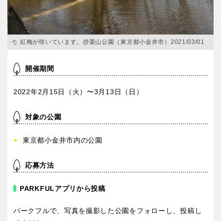
京都
大阪
兵庫
奈良
紅梅が咲いています。@栗山公園（東京都小金井市）2021/03/01
和歌山
開催期間
2022年2月15日（火）〜3月13日（日）
中国・四国
対象の公園
鳥取
島根
東京都小金井市内の公園
応募方法
岡山
広島
PARKFULアプリから投稿
山口
徳島
パークフルで、写真を撮影した公園をフォローし、投稿し