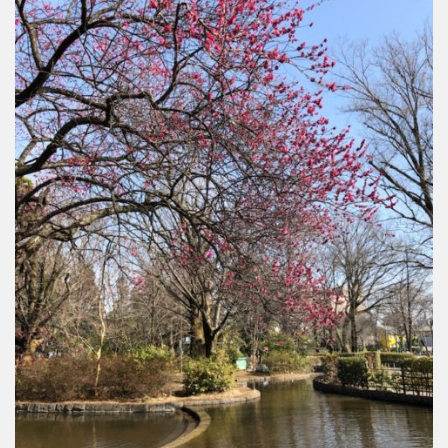
交通公園
石川
福井
地域で探す
山梨
長野
岐阜
静岡
愛知
近畿
三重
滋賀