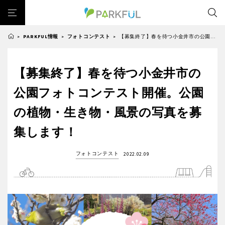
PARKFUL情報
フォトコンテスト
【募集終了】春を待つ小金井市の公園フォトコンテスト開催。公園の植物・生き物・風景の写真を募集します！
>
>
>
芝生広場
幼児向け
芝生広場
幼児向け
大型遊具
ピックアップ1000公園
【募集終了】春を待つ小金井市の
北海道・東北
大型遊具
ピックアップ1000公園
自然が豊か
梅・桜の名所
景色が良い
水遊び
公園フォトコンテスト開催。公園
自然が豊か
梅・桜の名所
テニスコート
野球場
紅葉の名所
バーベキュー
北海道
青森
の植物・生き物・風景の写真を募
景色が良い
水遊び
カフェ・レストラン
サッカー・フットサル
ランニングコース
集します！
テニスコート
野球場
動物園・ふれあい
歴史・文化財
日本庭園
紅葉の美しい公園
岩手
宮城
紅葉の名所
バーベキュー
さくら名所100公園
屋内遊び場
アスレチックコース
フォトコンテスト
2022.02.09
カフェ・レストラン
サッカー・フットサル
バスケットボール
彫刻・アート
桜・梅の名所
コトブキ事例
秋田
山形
ランニングコース
動物園・ふれあい
洋式庭園
ドッグラン
ローラー滑り台
植物園
夜景スポット
歴史・文化財
日本庭園
Pickup
花の名所
プレーパーク
公園グルメ
美術館
福島
紅葉の美しい公園
さくら名所100公園
インクルーシブパーク
屋根付き遊び場
花菖蒲
キャンプ場