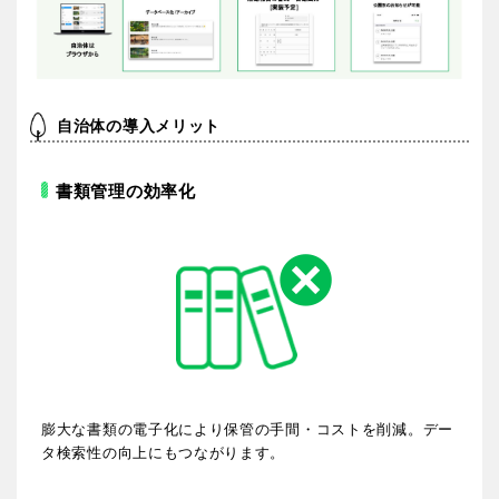
京都
大阪
兵庫
奈良
自治体の導入メリット
和歌山
書類管理の効率化
中国・四国
鳥取
島根
岡山
広島
膨大な書類の電子化により保管の手間・コストを削減。デー
タ検索性の向上にもつながります。
山口
徳島