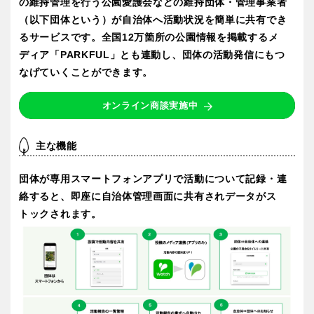
の維持管理を行う公園愛護会などの維持団体・管理事業者
スケートパーク
（以下団体という）が自治体へ活動状況を簡単に共有でき
石川
福井
るサービスです。全国12万箇所の公園情報を掲載するメ
ディア「PARKFUL」とも連動し、団体の活動発信にもつ
地域で探す
なげていくことができます。
山梨
長野
オンライン商談実施中
岐阜
静岡
主な機能
愛知
団体が専用スマートフォンアプリで活動について記録・連
絡すると、即座に自治体管理画面に共有されデータがス
トックされます。
近畿
三重
滋賀