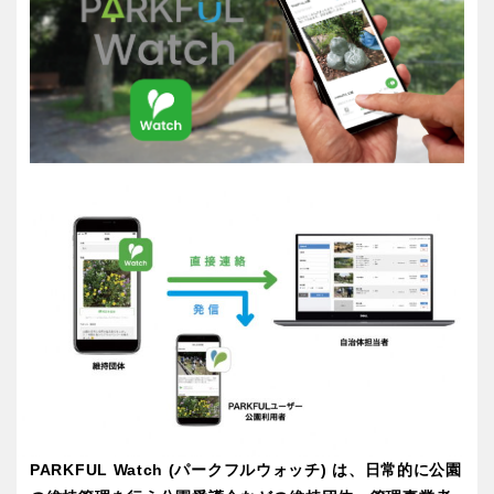
屋内遊び場
アスレチックコース
ふわふわドーム
バスケットゴール
ライトアップ
イルミネーション
バスケットボール
彫刻・アート
イベント
交通公園
健康遊具
ゲートボール
スケートパーク
関東
桜・梅の名所
コトブキ事例
茨城
栃木
洋式庭園
ドッグラン
地域で探す
ローラー滑り台
植物園
群馬
埼玉
夜景スポット
Pickup
花の名所
プレーパーク
千葉
東京
美術館
公園グルメ
インクルーシブパーク
屋根付き遊び場
神奈川
花菖蒲
キャンプ場
ふわふわドーム
バスケットゴール
ライトアップ
イルミネーション
甲信越・東海・北陸
イベント
交通公園
PARKFUL Watch (パークフルウォッチ) は、日常的に公園
健康遊具
新潟
ゲートボール
富山