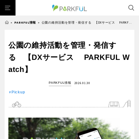
PARKFUL情報
公園の維持活動を管理・発信する 【DXサービス PARKFUL Watch】
>
>
芝生広場
幼児向け
芝生広場
幼児向け
大型遊具
ピックアップ1000公園
公園の維持活動を管理・発信す
北海道・東北
大型遊具
ピックアップ1000公園
自然が豊か
梅・桜の名所
景色が良い
水遊び
る 【DXサービス PARKFUL W
自然が豊か
梅・桜の名所
テニスコート
野球場
紅葉の名所
バーベキュー
北海道
青森
atch】
景色が良い
水遊び
カフェ・レストラン
ランニングコース
サッカー・フットサル
テニスコート
野球場
動物園・ふれあい
歴史・文化財
日本庭園
紅葉の美しい公園
PARKFUL情報
2026.01.30
岩手
宮城
紅葉の名所
バーベキュー
Pickup
さくら名所100公園
屋内遊び場
アスレチックコース
カフェ・レストラン
ランニングコース
バスケットボール
彫刻・アート
桜・梅の名所
コトブキ事例
秋田
山形
サッカー・フットサル
動物園・ふれあい
洋式庭園
ドッグラン
ローラー滑り台
植物園
夜景スポット
歴史・文化財
日本庭園
Pickup
花の名所
プレーパーク
美術館
公園グルメ
福島
紅葉の美しい公園
さくら名所100公園
インクルーシブパーク
屋根付き遊び場
花菖蒲
キャンプ場