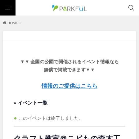
HOME
芝生広場
幼児向け
芝生広場
幼児向け
大型遊具
ピックアップ1000公園
大型遊具
ピックアップ1000公園
自然が豊か
梅・桜の名所
景色が良い
水遊び
北海道・東北
テニスコート
野球場
紅葉の名所
バーベキュー
自然が豊か
梅・桜の名所
▼▼ 全国の公園で開催されるイベント情報なら
カフェ・レストラン
サッカー・フットサル
ランニングコース
景色が良い
水遊び
北海道
青森
無償で掲載できます▼▼
動物園・ふれあい
歴史・文化財
日本庭園
紅葉の美しい公園
テニスコート
野球場
さくら名所100公園
屋内遊び場
アスレチックコース
紅葉の名所
バーベキュー
情報のご提供はこちら
岩手
宮城
バスケットボール
彫刻・アート
桜・梅の名所
コトブキ事例
カフェ・レストラン
サッカー・フットサル
洋式庭園
ドッグラン
ローラー滑り台
植物園
夜景スポット
« イベント一覧
ランニングコース
動物園・ふれあい
秋田
山形
Pickup
花の名所
プレーパーク
公園グルメ
美術館
歴史・文化財
日本庭園
インクルーシブパーク
屋根付き遊び場
花菖蒲
キャンプ場
このイベントは終了しました。
福島
紅葉の美しい公園
さくら名所100公園
バスケットゴール
ふわふわドーム
健康遊具
ゲートボール
屋内遊び場
アスレチックコース
スケートパーク
ライトアップ
イルミネーション
イベント
クラフト教室＠こどもの森木工
交通公園
バスケットボール
彫刻・アート