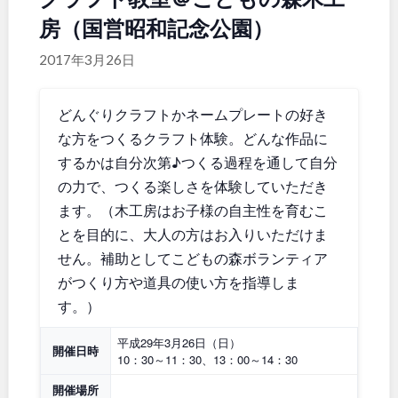
房（国営昭和記念公園）
関東
桜・梅の名所
コトブキ事例
洋式庭園
ドッグラン
2017年3月26日
地域で探す
茨城
栃木
ローラー滑り台
植物園
夜景スポット
Pickup
どんぐりクラフトかネームプレートの好き
群馬
埼玉
花の名所
プレーパーク
な方をつくるクラフト体験。どんな作品に
公園グルメ
美術館
するかは自分次第♪つくる過程を通して自分
千葉
東京
インクルーシブパーク
屋根付き遊び場
の力で、つくる楽しさを体験していただき
花菖蒲
キャンプ場
ます。（木工房はお子様の自主性を育むこ
神奈川
バスケットゴール
ふわふわドーム
とを目的に、大人の方はお入りいただけま
せん。補助としてこどもの森ボランティア
健康遊具
ゲートボール
がつくり方や道具の使い方を指導しま
スケートパーク
ライトアップ
甲信越・東海・北陸
す。）
イルミネーション
イベント
交通公園
平成29年3月26日（日）
開催日時
新潟
富山
10：30～11：30、13：00～14：30
開催場所