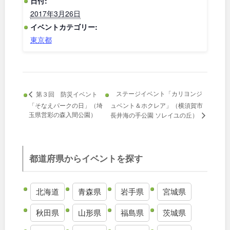
日付:
2017年3月26日
和歌山
イベントカテゴリー:
東京都
中国・四国
鳥取
島根
ステージイベント「カリヨンジ
第３回 防災イベント
「そなえパークの日」（埼
ュベント＆ホクレア」（横須賀市
玉県営彩の森入間公園）
長井海の手公園 ソレイユの丘）
岡山
広島
山口
徳島
都道府県からイベントを探す
香川
愛媛
北海道
青森県
岩手県
宮城県
高知
秋田県
山形県
福島県
茨城県