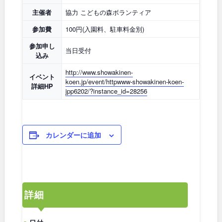
石川
地域で探す
福井
主催者
協力 こどもの森ボランティア
参加費
100円(入園料、駐車料金別)
山梨
長野
参加申し
当日受付
込み
岐阜
静岡
http://www.showakinen-
イベント
koen.jp/event/httpwww-showakinen-koen-
愛知
詳細HP
jpp6202/?instance_id=28256
近畿
カレンダーに追加
三重
滋賀
京都
大阪
詳細
兵庫
奈良