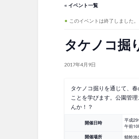
茨城
栃木
アスレチックコー
« イベント一覧
夜景スポット
Pickup
洋式庭園
ドッ
このイベントは終了しました。
公園グルメ
インクルーシ
プレーパーク
甲信越・東海・北陸
タケノコ掘
ふわふわドーム
バスケットゴ
キャンプ場
ふ
新潟
富山
交通公園
健康遊具
交通公園
健康
2017年4月9日
静岡
愛知
タケノコ掘りを通じて、春
近畿
ことを学びます。公園管理
んか！？
三重
滋賀
平成2
開催日時
午前1
中国・四国
開催場所
蜻蛉池