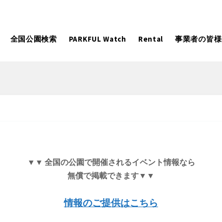
全国公園検索
PARKFUL Watch
Rental
事業者の皆様
大型遊具
ピックアップ
向け
大型遊具
ピックアップ1000公園
自然が豊か
水遊び
テニスコー
遊び
テニスコート
野球場
紅葉の名所
バーベ
岩手
宮城
秋田
カフェ・レストラン
ランニング
▼▼ 全国の公園で開催されるイベント情報なら
無償で掲載できます▼▼
日本庭園
紅葉の美し
ン
ランニングコース
サッカー・フットサル
動物園・ふれ
コース
バスケットボール
彫刻・アー
情報のご提供はこちら
日本庭園
紅葉の美しい公園
さくら名所100公園
屋内遊び
ドッグラン
ローラー滑