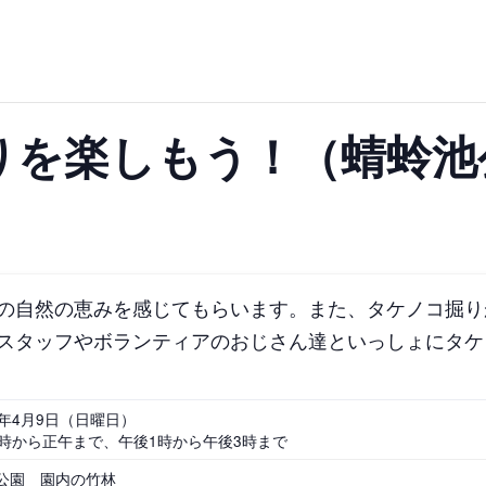
群馬
埼玉
千葉
ス
バスケットボール
彫刻・アート
桜・梅の名所
コト
花の名所
プレーパー
グラン
ローラー滑り台
植物園
夜景スポット
Pickup
ブパーク
屋根付き遊び場
花菖蒲
美術館
公園グルメ
インクルーシブパーク
屋根付き遊び場
りを楽しもう！（蜻蛉池
ール
ライトアップ
イルミネー
わふわドーム
バスケットゴール
ライトアップ
イルミネー
石川
福井
山梨
ゲートボール
スケートパ
遊具
ゲートボール
スケートパーク
地域で探す
地域で探す
の自然の恵みを感じてもらいます。また、タケノコ掘り
スタッフやボランティアのおじさん達といっしょにタケ
京都
大阪
兵庫
9年4月9日（日曜日）
0時から正午まで、午後1時から午後3時まで
公園 園内の竹林