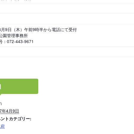
岡山
広島
山口
3月9日（木）午前9時半から電話にて受付
公園管理事務所
：072-443-9671
長崎
熊本
大分
細
:
17年4月9日
ベントカテゴリー:
特徴で探す
阪府