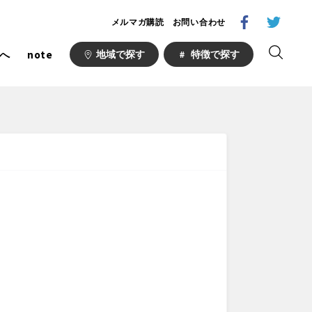
メルマガ購読
お問い合わせ
へ
note
地域で探す
特徴で探す
1000公園
自然が豊か
梅・桜の名所
ト
野球場
キュー
山形
福島
コース
サッカー・フットサル
い公園
さくら名所100公園
あい
ト
桜・梅の名所
場
り台
植物園