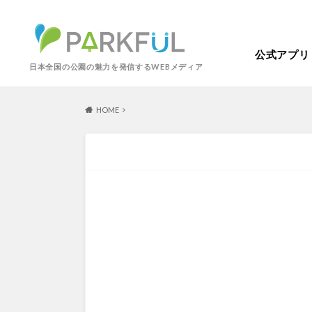
公式アプリ
日本全国の公園の魅力を発信するWEBメディア
HOME
芝生広場
幼児向け
芝生広場
幼児
北海道・東北
梅・桜の名所
景色が良い
景色が良い
水
北海道
青森
紅葉の名所
バーベキュー
動物園・ふれあい
歴史・文化財
カフェ・レストラ
関東
屋内遊び場
アスレチック
歴史・文化財
コトブキ事例
洋式庭園