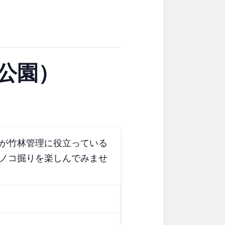
東京
神奈川
ブキ事例
ク
美術館
花の名所
キャンプ場
花菖蒲
公園）
ション
イベント
ション
イベント
長野
岐阜
ーク
が竹林管理に役立っている
ノコ掘りを楽しんでみませ
奈良
和歌山