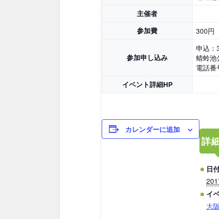
主催者
鳥取
島根
参加費
300円
申込：
愛媛
高知
参加申し込み
蜻蛉池
電話番号
イベント詳細HP
九州・沖縄
福岡
佐賀
カレンダーに追加
詳
沖縄
日付
20
イ
大