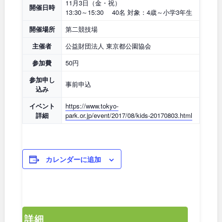
石川
地域で探す
福井
11月3日（金・祝）
開催日時
13:30～15:30 40名 対象：4歳～小学3年生
開催場所
第二競技場
山梨
長野
主催者
公益財団法人 東京都公園協会
岐阜
静岡
参加費
50円
参加申し
愛知
事前申込
込み
イベント
https://www.tokyo-
詳細
park.or.jp/event/2017/08/kids-20170803.html
近畿
三重
滋賀
カレンダーに追加
京都
大阪
兵庫
奈良
詳細