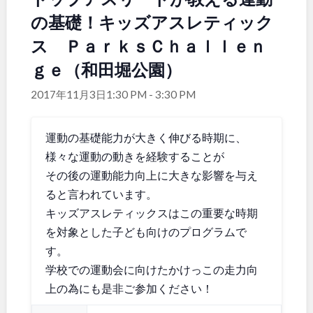
の基礎！キッズアスレティック
関東
桜・梅の名所
コトブキ事例
ス ＰａｒｋｓＣｈａｌｌｅｎ
洋式庭園
ドッグラン
地域で探す
茨城
栃木
ローラー滑り台
植物園
ｇｅ（和田堀公園）
夜景スポット
Pickup
2017年11月3日1:30 PM
-
3:30 PM
群馬
埼玉
花の名所
プレーパーク
公園グルメ
美術館
運動の基礎能力が大きく伸びる時期に、
千葉
東京
インクルーシブパーク
屋根付き遊び場
様々な運動の動きを経験することが
花菖蒲
キャンプ場
その後の運動能力向上に大きな影響を与え
神奈川
バスケットゴール
ふわふわドーム
ると言われています。
健康遊具
ゲートボール
キッズアスレティックスはこの重要な時期
スケートパーク
ライトアップ
を対象とした子ども向けのプログラムで
甲信越・東海・北陸
イルミネーション
イベント
す。
交通公園
学校での運動会に向けたかけっこの走力向
新潟
富山
上の為にも是非ご参加ください！