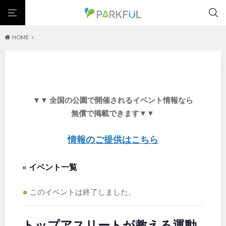
HOME
芝生広場
幼児向け
芝生広場
幼児向け
大型遊具
ピックアップ1000公園
大型遊具
ピックアップ1000公園
自然が豊か
梅・桜の名所
景色が良い
水遊び
北海道・東北
テニスコート
野球場
紅葉の名所
バーベキュー
自然が豊か
梅・桜の名所
▼▼ 全国の公園で開催されるイベント情報なら
カフェ・レストラン
サッカー・フットサル
ランニングコース
景色が良い
水遊び
北海道
青森
無償で掲載できます▼▼
動物園・ふれあい
歴史・文化財
日本庭園
紅葉の美しい公園
テニスコート
野球場
さくら名所100公園
屋内遊び場
アスレチックコース
紅葉の名所
バーベキュー
情報のご提供はこちら
岩手
宮城
バスケットボール
彫刻・アート
桜・梅の名所
コトブキ事例
カフェ・レストラン
サッカー・フットサル
洋式庭園
ドッグラン
ローラー滑り台
植物園
夜景スポット
« イベント一覧
ランニングコース
動物園・ふれあい
秋田
山形
Pickup
花の名所
プレーパーク
公園グルメ
美術館
歴史・文化財
日本庭園
インクルーシブパーク
屋根付き遊び場
花菖蒲
キャンプ場
このイベントは終了しました。
福島
紅葉の美しい公園
さくら名所100公園
バスケットゴール
ふわふわドーム
健康遊具
ゲートボール
屋内遊び場
アスレチックコース
スケートパーク
ライトアップ
イルミネーション
イベント
トップアスリートが教える運動
交通公園
バスケットボール
彫刻・アート