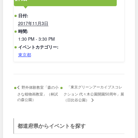
和歌山
日付:
2017年11月3日
時間:
中国・四国
1:30 PM - 3:30 PM
イベントカテゴリー:
東京都
鳥取
島根
岡山
広島
「東京グリーンアーカイブスコレ
野外体験教室「森の小
山口
徳島
さな植物画教室」（林試
クション 代々木公園開園50周年」展
の森公園）
（日比谷公園）
香川
愛媛
高知
都道府県からイベントを探す