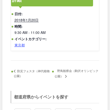
和歌山
日付:
2018年1月20日
時間:
中国・四国
9:30 AM - 11:00 AM
イベントカテゴリー:
鳥取
島根
東京都
岡山
広島
山口
徳島
野鳥観察会（駒沢オリンピック
防災フェスタ（神代植物
公園）
公園）
香川
愛媛
都道府県からイベントを探す
高知