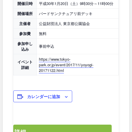
石川
地域で探す
福井
開催日時
平成30年1月20日（土）9時30分～11時00分
開催場所
バードサンクチュアリ前デッキ
山梨
長野
主催者
公益財団法人 東京都公園協会
参加費
無料
岐阜
静岡
参加申し
事前申込
込み
愛知
https://www.tokyo-
イベント
park.or.jp/event/2017/11/yoyogi-
詳細
20171122.html
近畿
三重
滋賀
カレンダーに追加
京都
大阪
兵庫
奈良
詳細