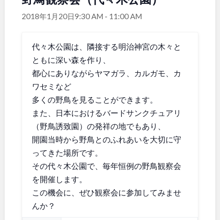
関東
桜・梅の名所
コトブキ事例
2018年1月20日9:30 AM
-
11:00 AM
洋式庭園
ドッグラン
地域で探す
茨城
栃木
ローラー滑り台
植物園
代々木公園は、隣接する明治神宮の木々と
夜景スポット
Pickup
ともに深い森を作り、
群馬
埼玉
花の名所
プレーパーク
都心にありながらヤマガラ、カルガモ、カ
ワセミなど
公園グルメ
美術館
千葉
東京
多くの野鳥を見ることができます。
インクルーシブパーク
屋根付き遊び場
また、日本におけるバードサンクチュアリ
花菖蒲
キャンプ場
神奈川
（野鳥誘致園）の発祥の地でもあり、
バスケットゴール
ふわふわドーム
開園当時から野鳥とのふれあいを大切に守
健康遊具
ゲートボール
ってきた場所です。
スケートパーク
ライトアップ
甲信越・東海・北陸
その代々木公園で、毎年恒例の野鳥観察会
イルミネーション
イベント
を開催します。
交通公園
この機会に、ぜひ観察会に参加してみませ
新潟
富山
んか？