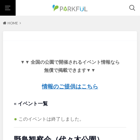
HOME
芝生広場
幼児向け
芝生広場
幼児向け
大型遊具
ピックアップ1000公園
大型遊具
ピックアップ1000公園
自然が豊か
梅・桜の名所
景色が良い
水遊び
北海道・東北
テニスコート
野球場
紅葉の名所
バーベキュー
自然が豊か
梅・桜の名所
▼▼ 全国の公園で開催されるイベント情報なら
カフェ・レストラン
サッカー・フットサル
ランニングコース
景色が良い
水遊び
北海道
青森
無償で掲載できます▼▼
動物園・ふれあい
歴史・文化財
日本庭園
紅葉の美しい公園
テニスコート
野球場
さくら名所100公園
屋内遊び場
アスレチックコース
紅葉の名所
バーベキュー
情報のご提供はこちら
岩手
宮城
バスケットボール
彫刻・アート
桜・梅の名所
コトブキ事例
カフェ・レストラン
サッカー・フットサル
洋式庭園
ドッグラン
ローラー滑り台
植物園
夜景スポット
« イベント一覧
ランニングコース
動物園・ふれあい
秋田
山形
Pickup
花の名所
プレーパーク
公園グルメ
美術館
歴史・文化財
日本庭園
インクルーシブパーク
屋根付き遊び場
花菖蒲
キャンプ場
このイベントは終了しました。
福島
紅葉の美しい公園
さくら名所100公園
バスケットゴール
ふわふわドーム
健康遊具
ゲートボール
屋内遊び場
アスレチックコース
スケートパーク
ライトアップ
イルミネーション
イベント
野鳥観察会（代々木公園）
交通公園
バスケットボール
彫刻・アート