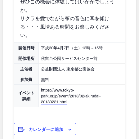
ぜひこの機会に体験してはいかがでしょう
石川
地域で探す
福井
か。
サクラを愛でながら筝の音色に耳を傾け
山梨
長野
る・・・風情ある時間をお楽しみくださ
い。
岐阜
静岡
開催日時
平成30年4月7日（土）13時～15時
愛知
開催場所
秋留台公園サービスセンター前
主催者
公益財団法人 東京都公園協会
近畿
参加費
無料
https://www.tokyo-
イベント
park.or.jp/event/2018/02/akirudai-
三重
滋賀
詳細
20180221.html
京都
大阪
カレンダーに追加
兵庫
奈良