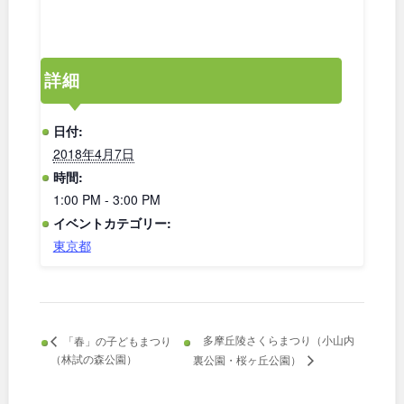
和歌山
詳細
中国・四国
日付:
2018年4月7日
鳥取
島根
時間:
1:00 PM - 3:00 PM
岡山
広島
イベントカテゴリー:
東京都
山口
徳島
香川
愛媛
多摩丘陵さくらまつり（小山内
「春」の子どもまつり
高知
（林試の森公園）
裏公園・桜ヶ丘公園）