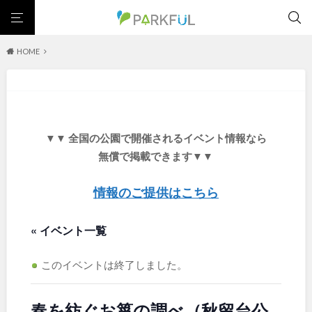
HOME
芝生広場
幼児向け
芝生広場
幼児向け
大型遊具
ピックアップ1000公園
大型遊具
ピックアップ1000公園
自然が豊か
梅・桜の名所
景色が良い
水遊び
北海道・東北
テニスコート
野球場
紅葉の名所
バーベキュー
自然が豊か
梅・桜の名所
▼▼ 全国の公園で開催されるイベント情報なら
カフェ・レストラン
サッカー・フットサル
ランニングコース
景色が良い
水遊び
北海道
青森
無償で掲載できます▼▼
動物園・ふれあい
歴史・文化財
日本庭園
紅葉の美しい公園
テニスコート
野球場
さくら名所100公園
屋内遊び場
アスレチックコース
紅葉の名所
バーベキュー
情報のご提供はこちら
岩手
宮城
バスケットボール
彫刻・アート
桜・梅の名所
コトブキ事例
カフェ・レストラン
サッカー・フットサル
洋式庭園
ドッグラン
ローラー滑り台
植物園
夜景スポット
« イベント一覧
ランニングコース
動物園・ふれあい
秋田
山形
Pickup
花の名所
プレーパーク
公園グルメ
美術館
歴史・文化財
日本庭園
インクルーシブパーク
屋根付き遊び場
花菖蒲
キャンプ場
このイベントは終了しました。
福島
紅葉の美しい公園
さくら名所100公園
バスケットゴール
ふわふわドーム
健康遊具
ゲートボール
屋内遊び場
アスレチックコース
スケートパーク
ライトアップ
イルミネーション
イベント
春を紡ぐお箏の調べ（秋留台公
交通公園
バスケットボール
彫刻・アート