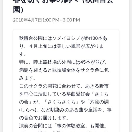
園）
関東
桜・梅の名所
コトブキ事例
洋式庭園
ドッグラン
2018年4月7日1:00 PM
-
3:00 PM
地域で探す
茨城
栃木
ローラー滑り台
植物園
夜景スポット
Pickup
秋留台公園にはソメイヨシノが約130本あ
群馬
埼玉
花の名所
プレーパーク
り、４月上旬には美しい風景が広がりま
公園グルメ
美術館
す。
千葉
東京
インクルーシブパーク
屋根付き遊び場
特に、陸上競技場の外周には45本が並び、
花菖蒲
キャンプ場
満開を迎えると競技場全体をサクラ色に包
神奈川
バスケットゴール
ふわふわドーム
みます。
このサクラの開花に合わせて、あきる野市
健康遊具
ゲートボール
を中心に活動している筝曲愛好会「さくら
スケートパーク
ライトアップ
甲信越・東海・北陸
の会」が、「さくらさくら」や「六段の調
イルミネーション
イベント
(しらべ)」など馴染みのある曲や童謡を、箏
交通公園
の音色でお届けします。
新潟
富山
演奏の合間には「筝の体験教室」も開催。