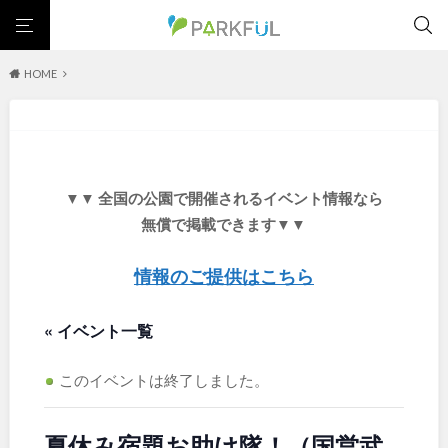
HOME
芝生広場
幼児向け
芝生広場
幼児向け
大型遊具
ピックアップ1000公園
大型遊具
ピックアップ1000公園
自然が豊か
梅・桜の名所
景色が良い
水遊び
北海道・東北
テニスコート
野球場
紅葉の名所
バーベキュー
自然が豊か
梅・桜の名所
▼▼ 全国の公園で開催されるイベント情報なら
カフェ・レストラン
サッカー・フットサル
ランニングコース
景色が良い
水遊び
北海道
青森
無償で掲載できます▼▼
動物園・ふれあい
歴史・文化財
日本庭園
紅葉の美しい公園
テニスコート
野球場
さくら名所100公園
屋内遊び場
アスレチックコース
紅葉の名所
バーベキュー
情報のご提供はこちら
岩手
宮城
バスケットボール
彫刻・アート
桜・梅の名所
コトブキ事例
カフェ・レストラン
サッカー・フットサル
洋式庭園
ドッグラン
ローラー滑り台
植物園
夜景スポット
« イベント一覧
ランニングコース
動物園・ふれあい
秋田
山形
Pickup
花の名所
プレーパーク
公園グルメ
美術館
歴史・文化財
日本庭園
インクルーシブパーク
屋根付き遊び場
花菖蒲
キャンプ場
このイベントは終了しました。
福島
紅葉の美しい公園
さくら名所100公園
バスケットゴール
ふわふわドーム
健康遊具
ゲートボール
屋内遊び場
アスレチックコース
スケートパーク
ライトアップ
イルミネーション
イベント
夏休み宿題お助け隊！（国営武
交通公園
バスケットボール
彫刻・アート