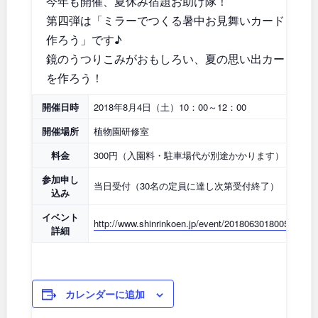
今年も開催、夏休み宿題お助け隊！
石川
地域で探す
福井
第四弾は「ミラーでつくる暑中お見舞いカードを
作ろう」です♪
山梨
長野
鏡のうつりこみがおもしろい、夏の思い出カード
を作ろう！
岐阜
静岡
開催日時
2018年8月4日（土）10：00～12：00
愛知
開催場所
植物園研修室
料金
300円（入園料・駐車場代が別途かかります）
近畿
参加申し
当日受付（30名の定員に達し次第受付終了）
込み
イベント
三重
滋賀
http://www.shinrinkoen.jp/event/20180630180056.html
詳細
京都
大阪
カレンダーに追加
兵庫
奈良