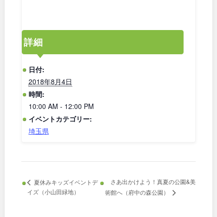
和歌山
詳細
中国・四国
日付:
2018年8月4日
鳥取
島根
時間:
10:00 AM - 12:00 PM
岡山
広島
イベントカテゴリー:
埼玉県
山口
徳島
香川
愛媛
さあ出かけよう！真夏の公園&美
夏休みキッズイベントデ
イズ（小山田緑地）
術館へ（府中の森公園）
高知