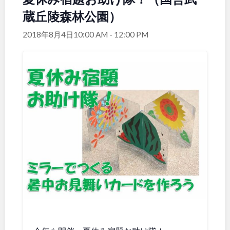
蔵丘陵森林公園）
関東
桜・梅の名所
コトブキ事例
洋式庭園
ドッグラン
2018年8月4日10:00 AM
-
12:00 PM
地域で探す
茨城
栃木
ローラー滑り台
植物園
夜景スポット
Pickup
群馬
埼玉
花の名所
プレーパーク
公園グルメ
美術館
千葉
東京
インクルーシブパーク
屋根付き遊び場
花菖蒲
キャンプ場
神奈川
バスケットゴール
ふわふわドーム
健康遊具
ゲートボール
スケートパーク
ライトアップ
甲信越・東海・北陸
イルミネーション
イベント
交通公園
新潟
富山