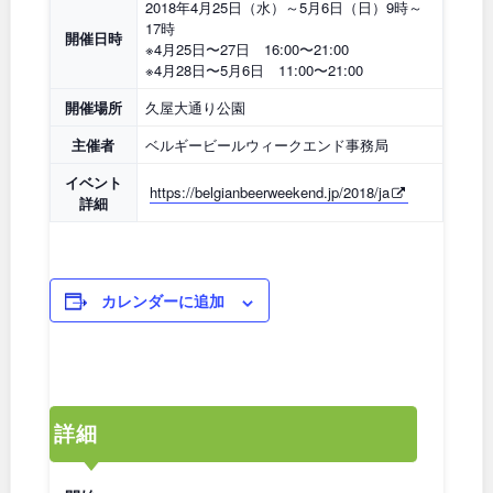
石川
地域で探す
福井
2018年4月25日（水）～5月6日（日）9時～
17時
開催日時
※4月25日〜27日 16:00〜21:00
山梨
長野
※4月28日〜5月6日 11:00〜21:00
開催場所
久屋大通り公園
岐阜
静岡
主催者
ベルギービールウィークエンド事務局
イベント
愛知
https://belgianbeerweekend.jp/2018/ja
詳細
近畿
カレンダーに追加
三重
滋賀
京都
大阪
詳細
兵庫
奈良