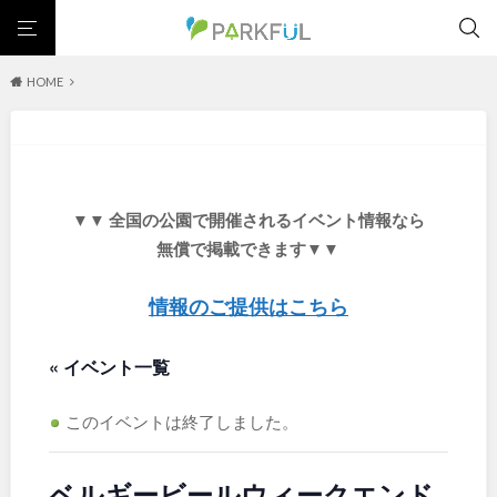
HOME
芝生広場
幼児向け
芝生広場
幼児向け
大型遊具
ピックアップ1000公園
大型遊具
ピックアップ1000公園
自然が豊か
梅・桜の名所
景色が良い
水遊び
北海道・東北
テニスコート
野球場
紅葉の名所
バーベキュー
自然が豊か
梅・桜の名所
▼▼ 全国の公園で開催されるイベント情報なら
カフェ・レストラン
サッカー・フットサル
ランニングコース
景色が良い
水遊び
北海道
青森
無償で掲載できます▼▼
動物園・ふれあい
歴史・文化財
日本庭園
紅葉の美しい公園
テニスコート
野球場
さくら名所100公園
屋内遊び場
アスレチックコース
紅葉の名所
バーベキュー
情報のご提供はこちら
岩手
宮城
バスケットボール
彫刻・アート
桜・梅の名所
コトブキ事例
カフェ・レストラン
サッカー・フットサル
洋式庭園
ドッグラン
ローラー滑り台
植物園
夜景スポット
« イベント一覧
ランニングコース
動物園・ふれあい
秋田
山形
Pickup
花の名所
プレーパーク
公園グルメ
美術館
歴史・文化財
日本庭園
インクルーシブパーク
屋根付き遊び場
花菖蒲
キャンプ場
このイベントは終了しました。
福島
紅葉の美しい公園
さくら名所100公園
バスケットゴール
ふわふわドーム
健康遊具
ゲートボール
屋内遊び場
アスレチックコース
スケートパーク
ライトアップ
イルミネーション
イベント
ベルギービールウィークエンド
交通公園
バスケットボール
彫刻・アート