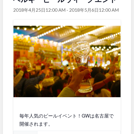
関東
桜・梅の名所
コトブキ事例
2018年4月25日12:00 AM
-
2018年5月6日12:00 AM
洋式庭園
ドッグラン
地域で探す
茨城
栃木
ローラー滑り台
植物園
夜景スポット
Pickup
群馬
埼玉
花の名所
プレーパーク
公園グルメ
美術館
千葉
東京
インクルーシブパーク
屋根付き遊び場
花菖蒲
キャンプ場
神奈川
バスケットゴール
ふわふわドーム
健康遊具
ゲートボール
スケートパーク
ライトアップ
甲信越・東海・北陸
イルミネーション
イベント
交通公園
毎年人気のビールイベント！GWは名古屋で
新潟
富山
開催されます。