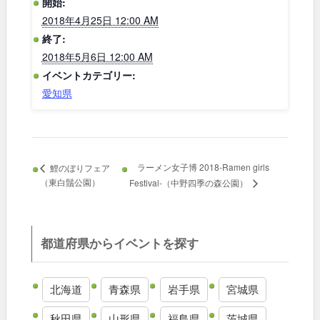
開始:
2018年4月25日 12:00 AM
和歌山
終了:
2018年5月6日 12:00 AM
イベントカテゴリー:
中国・四国
愛知県
鳥取
島根
岡山
広島
ラーメン女子博 2018-Ramen girls
鯉のぼりフェア
（東白鬚公園）
Festival-（中野四季の森公園）
山口
徳島
都道府県からイベントを探す
香川
愛媛
高知
北海道
青森県
岩手県
宮城県
秋田県
山形県
福島県
茨城県