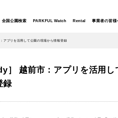
全国公園検索
PARKFUL Watch
Rental
事業者の皆様
 越前市：アプリを活用して公園の現場から情報登録
大型遊具
ピックアップ
Study］ 越前市：アプリを活用
向け
大型遊具
ピックアップ1000公園
自然が豊か
水遊び
テニスコー
登録
遊び
テニスコート
野球場
紅葉の名所
バーベ
岩手
宮城
秋田
カフェ・レストラン
サッカー・
日本庭園
紅葉の美し
ン
サッカー・フットサル
ランニングコース
動物園・ふれ
コース
バスケットボール
彫刻・アー