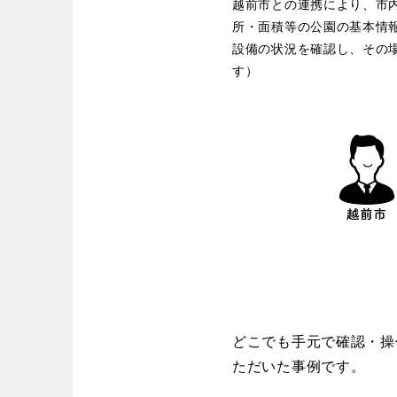
歴史・文化財
越前市との連携により、市内
茨城
栃木
所・面積等の公園の基本情
コトブキ事例
洋式庭園
アスレチックコー
設備の状況を確認し、その
夜景スポット
Pickup
す）
洋式庭園
ドッ
甲信越・東海・北陸
美術館
インクルーシ
プレーパーク
バスケットゴール
ふわふわドー
新潟
富山
キャンプ場
バ
ライトアップ
イルミネーシ
静岡
愛知
ライトアップ
近畿
三重
滋賀
どこでも手元で確認・操
ただいた事例です。