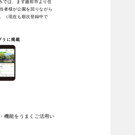
場
組みでは、まず越前市より住
東京
神奈川
当者様が公園を回りながら
り台
植物園
ブキ事例
。（現在も順次登録中で
ク
公園グルメ
花の名所
キャンプ場
花菖蒲
ル
スケートパーク
長野
岐阜
スケートパーク
奈良
和歌山
ト・機能をうまくご活用い