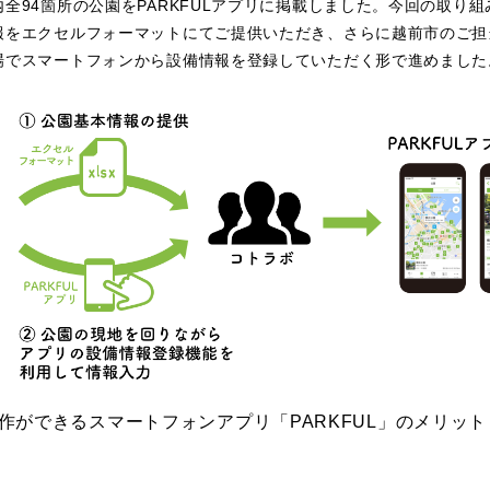
日本庭園
紅葉の美しい公園
さくら名所100公園
屋内遊び
全94箇所の公園をPARKFULアプリに掲載しました。今回の取り
群馬
埼玉
千葉
報をエクセルフォーマットにてご提供いただき、さらに越前市のご担
ドッグラン
ローラー滑
ス
バスケットボール
彫刻・アート
桜・梅の名所
コト
場でスマートフォンから設備情報を登録していただく形で進めました
花の名所
プレーパー
グラン
ローラー滑り台
植物園
夜景スポット
Pickup
ブパーク
屋根付き遊び場
花菖蒲
公園グルメ
美術館
インクルーシブパーク
屋根付き遊び場
ム
健康遊具
ゲートボー
石川
福井
山梨
スケットゴール
ふわふわドーム
健康遊具
ゲートボール
ョン
イベント
交通公園
イルミネーション
イベント
交通公園
地域で探す
地域で探す
京都
大阪
兵庫
作ができるスマートフォンアプリ「PARKFUL」のメリッ