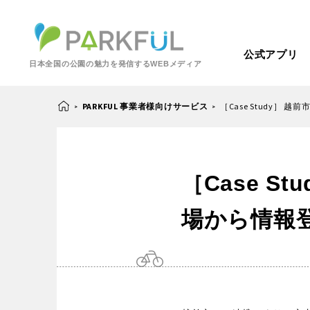
公式アプリ
日本全国の公園の魅力を発信するWEBメディア
PARKFUL 事業者様向けサービス
［Case Study］
>
>
芝生広場
幼児向け
［Case 
芝生広場
幼児
北海道・東北
梅・桜の名所
景色が良い
場から情報
景色が良い
水
北海道
青森
紅葉の名所
バーベキュー
動物園・ふれあい
歴史・文化財
カフェ・レストラ
関東
屋内遊び場
アスレチック