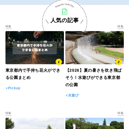
交通公園
石川
福井
人気の記事
特集
特集
地域で探す
山梨
長野
岐阜
静岡
東京都内で手持ち花火ができ
【2026】夏の暑さを吹き飛ば
愛知
る公園まとめ
そう！水遊びができる東京都
の公園
Pickup
水遊び
近畿
三重
滋賀
特集
特集