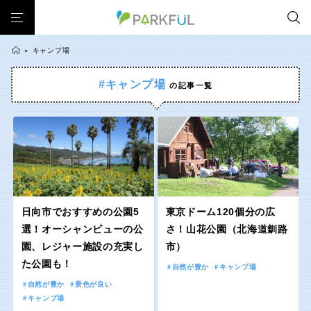
キャンプ場
>
#キャンプ場
の記事一覧
芝生広場
幼児向け
芝生広場
幼児向け
大型遊具
ピックアップ1000公園
北海道・東北
大型遊具
ピックアップ1000公園
自然が豊か
梅・桜の名所
景色が良い
水遊び
自然が豊か
梅・桜の名所
テニスコート
野球場
紅葉の名所
バーベキュー
北海道
青森
景色が良い
水遊び
カフェ・レストラン
サッカー・フットサル
ランニングコース
テニスコート
野球場
動物園・ふれあい
歴史・文化財
日本庭園
紅葉の美しい公園
岩手
宮城
紅葉の名所
バーベキュー
さくら名所100公園
屋内遊び場
アスレチックコース
日向市でおすすめの公園5
東京ドーム120個分の広
カフェ・レストラン
サッカー・フットサル
選！オーシャンビューの公
さ！山花公園（北海道釧路
バスケットボール
彫刻・アート
桜・梅の名所
コトブキ事例
秋田
山形
園、レジャー施設の充実し
市）
ランニングコース
動物園・ふれあい
洋式庭園
ドッグラン
ローラー滑り台
植物園
夜景スポット
た公園も！
自然が豊か
キャンプ場
歴史・文化財
日本庭園
Pickup
花の名所
プレーパーク
公園グルメ
美術館
福島
自然が豊か
景色が良い
紅葉の美しい公園
さくら名所100公園
インクルーシブパーク
屋根付き遊び場
花菖蒲
キャンプ場
キャンプ場