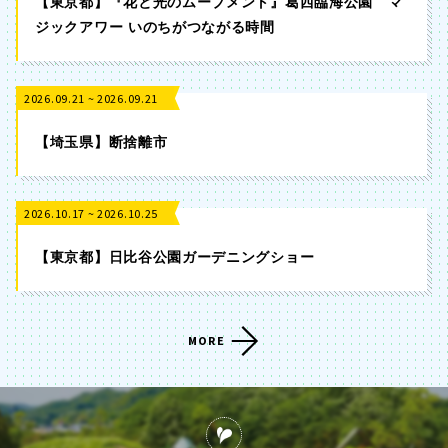
【東京都】『花と光のムーブメント』葛西臨海公園 マ
香川
愛媛
ジックアワー いのちがつながる時間
高知
2026.09.21 ~ 2026.09.21
【埼玉県】断捨離市
九州・沖縄
2026.10.17 ~ 2026.10.25
福岡
佐賀
【東京都】日比谷公園ガーデニングショー
長崎
熊本
MORE
大分
宮崎
鹿児島
沖縄