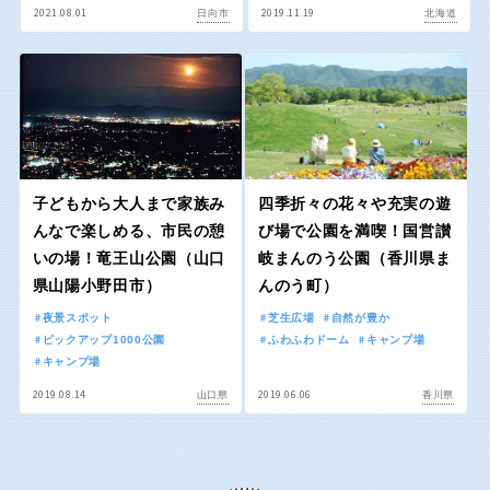
屋内遊び場
アスレチックコース
バスケットゴール
ふわふわドーム
健康遊具
ゲートボール
2021.08.01
2019.11.19
日向市
北海道
バスケットボール
彫刻・アート
スケートパーク
ライトアップ
イルミネーション
イベント
関東
桜・梅の名所
コトブキ事例
交通公園
茨城
栃木
洋式庭園
ドッグラン
ローラー滑り台
植物園
地域で探す
群馬
埼玉
夜景スポット
Pickup
子どもから大人まで家族み
四季折々の花々や充実の遊
花の名所
プレーパーク
んなで楽しめる、市民の憩
び場で公園を満喫！国営讃
千葉
東京
いの場！竜王山公園（山口
岐まんのう公園（香川県ま
公園グルメ
美術館
県山陽小野田市）
んのう町）
インクルーシブパーク
屋根付き遊び場
神奈川
夜景スポット
芝生広場
自然が豊か
花菖蒲
キャンプ場
ピックアップ1000公園
ふわふわドーム
キャンプ場
キャンプ場
バスケットゴール
ふわふわドーム
2019.08.14
2019.06.06
山口県
香川県
健康遊具
ゲートボール
甲信越・東海・北陸
スケートパーク
ライトアップ
イルミネーション
新潟
イベント
富山