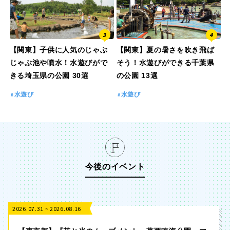
京都
大阪
兵庫
奈良
【関東】子供に人気のじゃぶ
【関東】夏の暑さを吹き飛ば
じゃぶ池や噴水！水遊びがで
そう！水遊びができる千葉県
和歌山
きる埼玉県の公園 30選
の公園 13選
水遊び
水遊び
中国・四国
鳥取
島根
今後のイベント
岡山
広島
2026.07.31 ~ 2026.08.16
山口
徳島