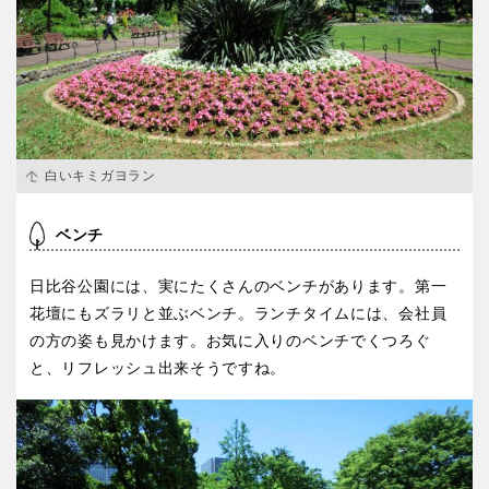
香川
愛媛
高知
白いキミガヨラン
九州・沖縄
ベンチ
福岡
佐賀
日比谷公園には、実にたくさんのベンチがあります。第一
花壇にもズラリと並ぶベンチ。ランチタイムには、会社員
長崎
熊本
の方の姿も見かけます。お気に入りのベンチでくつろぐ
と、リフレッシュ出来そうですね。
大分
宮崎
鹿児島
沖縄