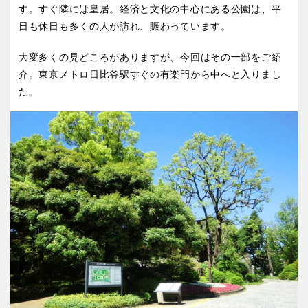
屋内遊び場
アスレチックコース
バスケットゴール
ふわふわドーム
健康遊具
ゲートボール
す。すぐ隣には皇居。経済と文化の中心にある公園は、平
日も休日も多くの人が訪れ、賑わっています。
バスケットボール
彫刻・アート
スケートパーク
ライトアップ
イルミネーション
イベント
関東
桜・梅の名所
コトブキ事例
交通公園
大変多くの見どころがありますが、今回はその一部をご紹
茨城
栃木
洋式庭園
ドッグラン
介。東京メトロ日比谷駅すぐの有楽門から中へと入りまし
た。
ローラー滑り台
植物園
地域で探す
群馬
埼玉
夜景スポット
Pickup
花の名所
プレーパーク
千葉
東京
公園グルメ
美術館
インクルーシブパーク
屋根付き遊び場
神奈川
花菖蒲
キャンプ場
バスケットゴール
ふわふわドーム
健康遊具
ゲートボール
甲信越・東海・北陸
スケートパーク
ライトアップ
イルミネーション
新潟
イベント
富山