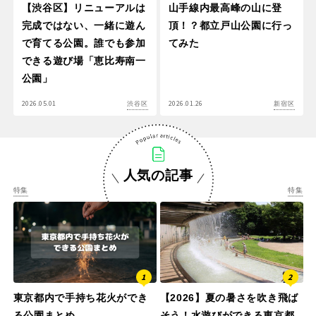
【渋谷区】リニューアルは
山手線内最高峰の山に登
完成ではない、一緒に遊ん
頂！？都立戸山公園に行っ
で育てる公園。誰でも参加
てみた
できる遊び場「恵比寿南一
公園」
2026.05.01
2026.01.26
渋谷区
新宿区
人気の記事
特集
特集
東京都内で手持ち花火ができ
【2026】夏の暑さを吹き飛ば
る公園まとめ
そう！水遊びができる東京都