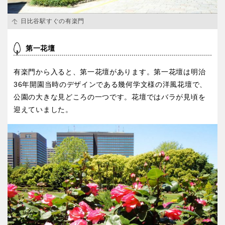
交通公園
日比谷駅すぐの有楽門
石川
福井
第一花壇
地域で探す
山梨
長野
有楽門から入ると、第一花壇があります。第一花壇は明治
36年開園当時のデザインである幾何学文様の洋風花壇で、
岐阜
静岡
公園の大きな見どころの一つです。花壇ではバラが見頃を
迎えていました。
愛知
近畿
三重
滋賀