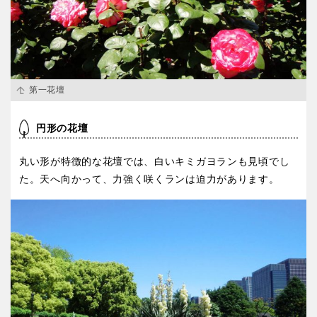
京都
大阪
兵庫
奈良
第一花壇
和歌山
円形の花壇
中国・四国
丸い形が特徴的な花壇では、白いキミガヨランも見頃でし
た。天へ向かって、力強く咲くランは迫力があります。
鳥取
島根
岡山
広島
山口
徳島