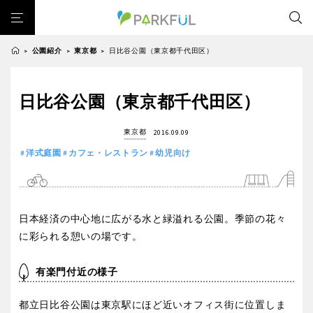
公園紹介
東京都
日比谷公園（東京都千代田区）
>
>
>
芝生広場
幼児向け
芝生広場
幼児向け
大型遊具
ピックアップ1000公園
日比谷公園（東京都千代田区）
北海道・東北
大型遊具
ピックアップ1000公園
自然が豊か
梅・桜の名所
景色が良い
水遊び
東京都
2016.09.09
自然が豊か
梅・桜の名所
テニスコート
野球場
紅葉の名所
バーベキュー
北海道
青森
洋式庭園
カフェ・レストラン
幼児向け
景色が良い
水遊び
カフェ・レストラン
サッカー・フットサル
ランニングコース
テニスコート
野球場
動物園・ふれあい
歴史・文化財
日本庭園
紅葉の美しい公園
岩手
宮城
紅葉の名所
バーベキュー
さくら名所100公園
屋内遊び場
アスレチックコース
日本経済の中心地に広がる水と緑溢れる公園。季節の花々
カフェ・レストラン
サッカー・フットサル
バスケットボール
彫刻・アート
桜・梅の名所
コトブキ事例
に彩られる憩いの場です。
秋田
山形
ランニングコース
動物園・ふれあい
洋式庭園
ドッグラン
ローラー滑り台
植物園
夜景スポット
有楽門付近の様子
歴史・文化財
日本庭園
Pickup
花の名所
プレーパーク
公園グルメ
美術館
福島
紅葉の美しい公園
さくら名所100公園
インクルーシブパーク
屋根付き遊び場
花菖蒲
キャンプ場
都立日比谷公園は東京駅にほど近いオフィス街に位置しま