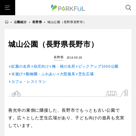
公園紹介
長野県
城山公園（長野県長野市）
>
>
>
芝生広場
幼児向け
芝生広場
幼児向け
大型遊具
ピックアップ1000公園
城山公園（長野県長野市）
北海道・東北
大型遊具
ピックアップ1000公園
自然が豊か
梅・桜の名所
景色が良い
水遊び
長野県
2016.09.28
自然が豊か
梅・桜の名所
テニスコート
野球場
紅葉の名所
バーベキュー
北海道
青森
紅葉の名所
幼児向け
梅・桜の名所
ピックアップ1000公園
景色が良い
水遊び
カフェ・レストラン
ランニングコース
サッカー・フットサル
水遊び
動物園・ふれあい
大型遊具
芝生広場
テニスコート
野球場
動物園・ふれあい
歴史・文化財
日本庭園
紅葉の美しい公園
カフェ・レストラン
岩手
宮城
紅葉の名所
バーベキュー
さくら名所100公園
屋内遊び場
アスレチックコース
カフェ・レストラン
ランニングコース
バスケットボール
彫刻・アート
桜・梅の名所
コトブキ事例
秋田
山形
サッカー・フットサル
動物園・ふれあい
善光寺の東側に隣接した、長野市でもっとも古い公園で
洋式庭園
ドッグラン
ローラー滑り台
植物園
夜景スポット
す。広々とした芝生広場があり、子ども向けの遊具も充実
歴史・文化財
日本庭園
Pickup
花の名所
プレーパーク
美術館
公園グルメ
福島
しています。
紅葉の美しい公園
さくら名所100公園
インクルーシブパーク
屋根付き遊び場
花菖蒲
キャンプ場