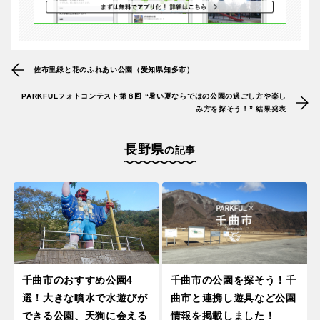
佐布里緑と花のふれあい公園（愛知県知多市）
PARKFULフォトコンテスト第８回 “暑い夏ならではの公園の過ごし方や楽し
み方を探そう！” 結果発表
長野県
の記事
千曲市のおすすめ公園4
千曲市の公園を探そう！千
選！大きな噴水で水遊びが
曲市と連携し遊具など公園
できる公園、天狗に会える
情報を掲載しました！