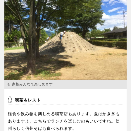
香川
愛媛
高知
九州・沖縄
福岡
佐賀
家族みんなで楽しめます
長崎
熊本
喫茶＆レスト
大分
宮崎
軽食や飲み物を楽しめる喫茶店もあります。夏はかき氷も
ありますよ。こちらでランチを楽しむのもいいですね。信
鹿児島
沖縄
州らしく信州そばも食べられます。