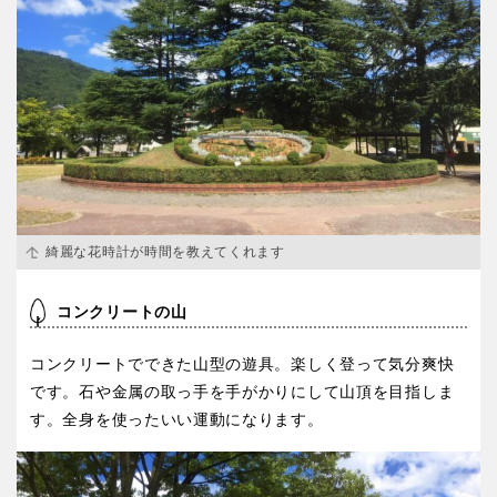
京都
大阪
兵庫
奈良
和歌山
中国・四国
綺麗な花時計が時間を教えてくれます
鳥取
島根
コンクリートの山
コンクリートでできた山型の遊具。楽しく登って気分爽快
岡山
広島
です。石や金属の取っ手を手がかりにして山頂を目指しま
す。全身を使ったいい運動になります。
山口
徳島