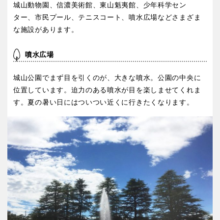
屋内遊び場
アスレチックコース
城山動物園、信濃美術館、東山魁夷館、少年科学セン
ふわふわドーム
バスケットゴール
ライトアップ
イルミネーション
ター、市民プール、テニスコート、噴水広場などさまざま
バスケットボール
彫刻・アート
イベント
交通公園
健康遊具
ゲートボール
スケートパーク
関東
な施設があります。
桜・梅の名所
コトブキ事例
茨城
栃木
洋式庭園
ドッグラン
噴水広場
地域で探す
ローラー滑り台
植物園
城山公園でまず目を引くのが、大きな噴水。公園の中央に
群馬
埼玉
夜景スポット
Pickup
位置しています。迫力のある噴水が目を楽しませてくれま
花の名所
プレーパーク
す。夏の暑い日にはついつい近くに行きたくなります。
千葉
東京
美術館
公園グルメ
インクルーシブパーク
屋根付き遊び場
神奈川
花菖蒲
キャンプ場
ふわふわドーム
バスケットゴール
ライトアップ
イルミネーション
甲信越・東海・北陸
イベント
交通公園
健康遊具
新潟
ゲートボール
富山