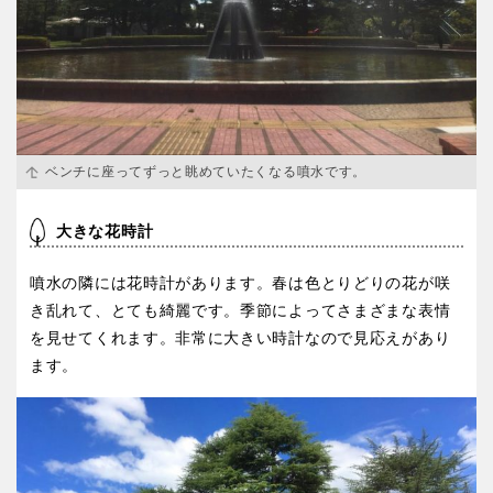
スケートパーク
石川
福井
地域で探す
山梨
長野
ベンチに座ってずっと眺めていたくなる噴水です。
岐阜
静岡
大きな花時計
愛知
噴水の隣には花時計があります。春は色とりどりの花が咲
き乱れて、とても綺麗です。季節によってさまざまな表情
を見せてくれます。非常に大きい時計なので見応えがあり
ます。
近畿
三重
滋賀