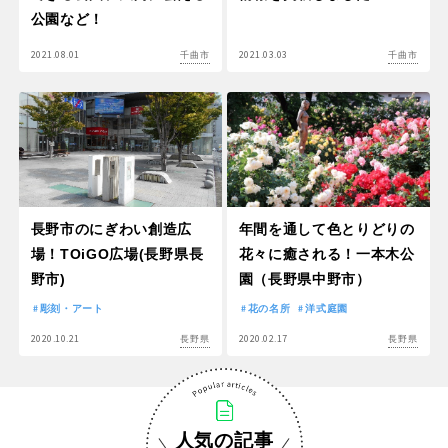
公園など！
2021.08.01
2021.03.03
千曲市
千曲市
長野市のにぎわい創造広
年間を通して色とりどりの
場！TOiGO広場(長野県長
花々に癒される！一本木公
野市)
園（長野県中野市）
彫刻・アート
花の名所
洋式庭園
2020.10.21
2020.02.17
長野県
長野県
人気の記事