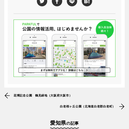
花博記念公園 鶴見緑地（大阪府大阪市）
白老桜ヶ丘公園（北海道白老郡白老町）
愛知県
の記事