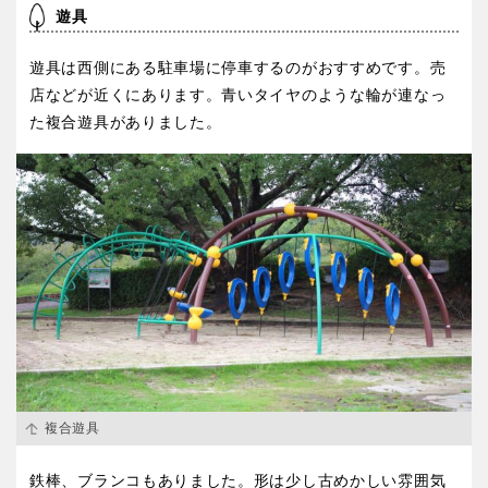
遊具
スケートパーク
石川
福井
遊具は西側にある駐車場に停車するのがおすすめです。売
店などが近くにあります。青いタイヤのような輪が連なっ
地域で探す
た複合遊具がありました。
山梨
長野
岐阜
静岡
愛知
近畿
三重
滋賀
複合遊具
鉄棒、ブランコもありました。形は少し古めかしい雰囲気