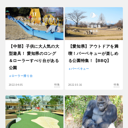
【中部】子供に大人気の大
【愛知県】アウトドアを満
型遊具！ 愛知県のロング
喫！バーベキューが楽しめ
＆ローラーすべり台がある
る公園特集！【BBQ】
公園
バーベキュー
ローラー滑り台
2022.04.05
2022.03.16
特集
特集