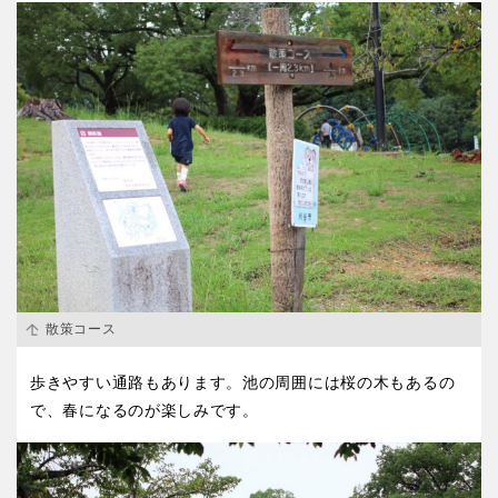
香川
愛媛
高知
九州・沖縄
福岡
佐賀
長崎
熊本
散策コース
歩きやすい通路もあります。池の周囲には桜の木もあるの
大分
宮崎
で、春になるのが楽しみです。
鹿児島
沖縄