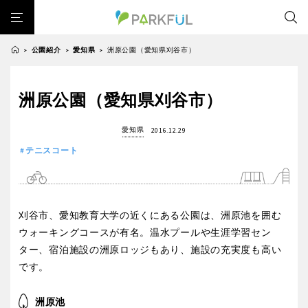
公園紹介
愛知県
洲原公園（愛知県刈谷市）
>
>
>
芝生広場
幼児向け
芝生広場
幼児向け
大型遊具
ピックアップ1000公園
洲原公園（愛知県刈谷市）
北海道・東北
大型遊具
ピックアップ1000公園
自然が豊か
梅・桜の名所
景色が良い
水遊び
愛知県
2016.12.29
自然が豊か
梅・桜の名所
テニスコート
野球場
紅葉の名所
バーベキュー
北海道
青森
テニスコート
景色が良い
水遊び
カフェ・レストラン
ランニングコース
サッカー・フットサル
テニスコート
野球場
動物園・ふれあい
歴史・文化財
日本庭園
紅葉の美しい公園
岩手
宮城
紅葉の名所
バーベキュー
さくら名所100公園
屋内遊び場
アスレチックコース
刈谷市、愛知教育大学の近くにある公園は、洲原池を囲む
カフェ・レストラン
ランニングコース
バスケットボール
彫刻・アート
桜・梅の名所
コトブキ事例
ウォーキングコースが有名。温水プールや生涯学習セン
秋田
山形
サッカー・フットサル
動物園・ふれあい
ター、宿泊施設の洲原ロッジもあり、施設の充実度も高い
洋式庭園
ドッグラン
ローラー滑り台
植物園
夜景スポット
です。
歴史・文化財
日本庭園
Pickup
花の名所
プレーパーク
美術館
公園グルメ
福島
紅葉の美しい公園
さくら名所100公園
インクルーシブパーク
屋根付き遊び場
花菖蒲
キャンプ場
洲原池