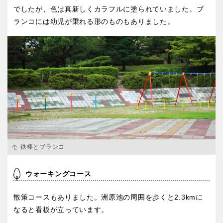
京都
大阪
でしたが、色は真新しくカラフルに塗られていました。ブ
ランコには幼児が乗れる形のものもありました。
兵庫
奈良
和歌山
中国・四国
鳥取
島根
鉄棒とブランコ
岡山
広島
ウォーキングコース
散策コースもありました。洲原池の周囲を歩くと2.3kmに
山口
徳島
なると看板が立っています。