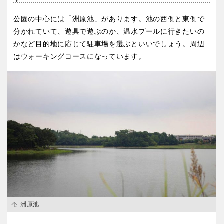
屋内遊び場
アスレチックコース
ふわふわドーム
バスケットゴール
ライトアップ
イルミネーション
公園の中心には「洲原池」があります。池の西側と東側で
バスケットボール
彫刻・アート
イベント
交通公園
健康遊具
ゲートボール
スケートパーク
関東
分かれていて、遊具で遊ぶのか、温水プールに行きたいの
桜・梅の名所
コトブキ事例
かなど目的地に応じて駐車場を選ぶといいでしょう。周辺
茨城
栃木
洋式庭園
ドッグラン
はウォーキングコースになっています。
地域で探す
ローラー滑り台
植物園
群馬
埼玉
夜景スポット
Pickup
花の名所
プレーパーク
千葉
東京
美術館
公園グルメ
インクルーシブパーク
屋根付き遊び場
神奈川
花菖蒲
キャンプ場
ふわふわドーム
バスケットゴール
ライトアップ
イルミネーション
甲信越・東海・北陸
イベント
交通公園
洲原池
健康遊具
新潟
ゲートボール
富山