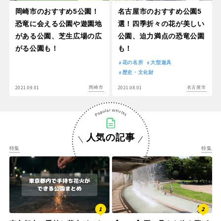
岡崎市のおすすめ5公園！
名古屋市のおすすめ公園5
恐竜に会える公園や遊園地
選！四季折々の花が美しい
がある公園、芝生広場の広
公園、迫力満点の恐竜公園
がる公園も！
も！
花の名所
大型遊具
歴史・文化財
2021.09.01
2021.08.01
岡崎市
名古屋市
人気の記事
特集
特集