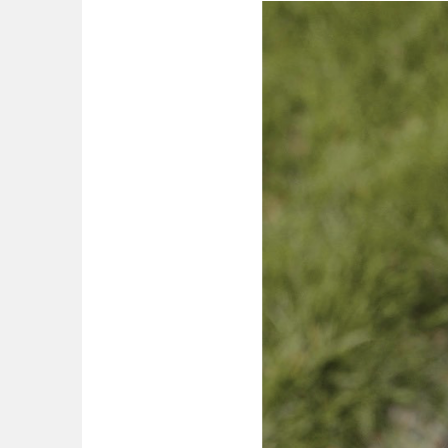
歴史・文化財
茨城
栃木
コトブキ事例
洋式庭園
アスレチックコー
夜景スポット
Pickup
洋式庭園
ドッ
甲信越・東海・北陸
美術館
インクルーシ
プレーパーク
バスケットゴール
ふわふわドー
新潟
富山
キャンプ場
バ
ライトアップ
イルミネーシ
静岡
愛知
ライトアップ
近畿
三重
滋賀