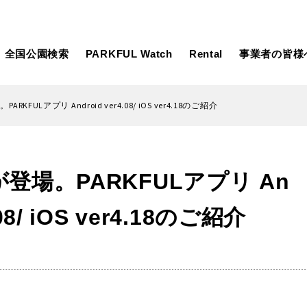
全国公園検索
PARKFUL Watch
Rental
事業者の皆様
KFULアプリ Android ver4.08/ iOS ver4.18のご紹介
大型遊具
ピックアップ
登場。PARKFULアプリ An
向け
大型遊具
ピックアップ1000公園
自然が豊か
水遊び
テニスコー
.08/ iOS ver4.18のご紹介
遊び
テニスコート
野球場
紅葉の名所
バーベ
岩手
宮城
秋田
カフェ・レストラン
サッカー・
日本庭園
紅葉の美し
ン
サッカー・フットサル
ランニングコース
動物園・ふれ
コース
バスケットボール
彫刻・アー