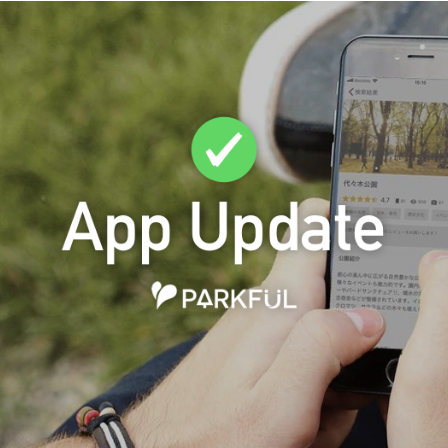
日本庭園
紅葉の美しい公園
さくら名所100公園
屋内遊び
群馬
埼玉
千葉
ドッグラン
ローラー滑
ス
バスケットボール
彫刻・アート
桜・梅の名所
コト
花の名所
プレーパー
グラン
ローラー滑り台
植物園
夜景スポット
Pickup
ブパーク
屋根付き遊び場
花菖蒲
公園グルメ
美術館
インクルーシブパーク
屋根付き遊び場
ム
健康遊具
ゲートボー
石川
福井
山梨
スケットゴール
ふわふわドーム
健康遊具
ゲートボール
ョン
イベント
交通公園
イルミネーション
イベント
交通公園
地域で探す
地域で探す
京都
大阪
兵庫