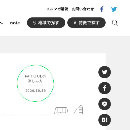
メルマガ購読
お問い合わせ
へ
note
地域で探す
特徴で探す
1000公園
自然が豊か
PARKFULの
梅・桜の名所
楽しみ方
ト
野球場
2020.10.19
キュー
山形
福島
フットサル
ランニングコース
い公園
さくら名所100公園
あい
ト
桜・梅の名所