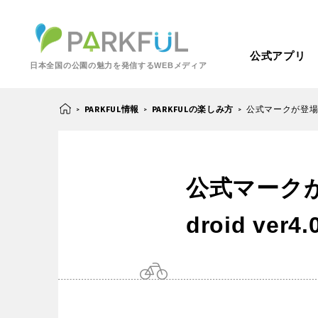
公式アプリ
日本全国の公園の魅力を発信するWEBメディア
PARKFUL情報
PARKFULの楽しみ方
公式マークが登場。PAR
>
>
>
芝生広場
幼児向け
公式マークが
芝生広場
幼児
北海道・東北
梅・桜の名所
景色が良い
droid ver4
景色が良い
水
北海道
青森
紅葉の名所
バーベキュー
動物園・ふれあい
歴史・文化財
カフェ・レストラ
関東
屋内遊び場
アスレチック