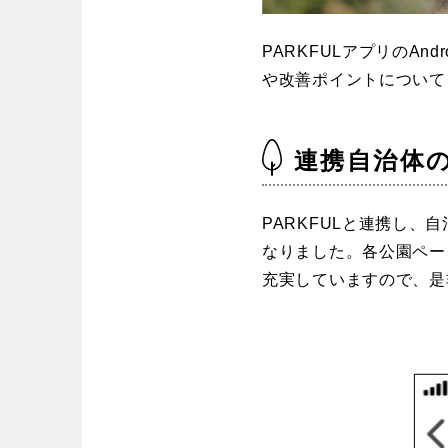
中国・四国
PARKFULアプリのAnd
や改善ポイントについて
鳥取
島根
愛媛
高知
連携自治体
PARKFULと連携し
九州・沖縄
なりました。各公園ペー
充実していますので、是
福岡
佐賀
沖縄