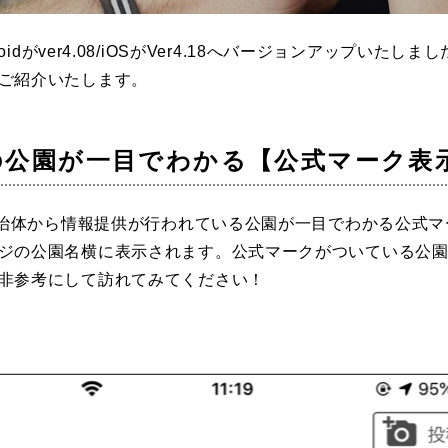
roidがver4.08/iOSがVer4.18へバージョンアップいた
ご紹介いたします。
岡山
広島
山口
の公園が一目でわかる【公式マーク表
、自治体から情報提供が行われている公園が一目でわかる公式
ジの公園名横に表示されます。公式マークがついている公
非参考にして訪れてみてください！
長崎
熊本
大分
特徴で探す