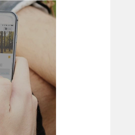
場
東京
神奈川
り台
植物園
ブキ事例
ク
公園グルメ
花の名所
キャンプ場
花菖蒲
ル
スケートパーク
長野
岐阜
スケートパーク
奈良
和歌山