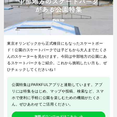
屋内遊び場
アスレチックコース
ふわふわドーム
バスケットゴール
ライトアップ
イルミネーション
バスケットボール
彫刻・アート
イベント
交通公園
健康遊具
ゲートボール
スケートパーク
関東
桜・梅の名所
コトブキ事例
茨城
栃木
洋式庭園
ドッグラン
地域で探す
ローラー滑り台
植物園
群馬
埼玉
東京オリンピックから正式種目にもなったスケートボー
夜景スポット
Pickup
ド！公園のスケートパークでは子どもから大人までたくさ
花の名所
プレーパーク
んのスケーターを見かけます。今回は中部地方の公園にあ
千葉
東京
美術館
公園グルメ
るスケートパークをご紹介。これから挑戦したい方も、ぜ
ひチェックしてくださいね！
インクルーシブパーク
屋根付き遊び場
神奈川
花菖蒲
キャンプ場
公園特集はPARKFULアプリと連動しています。アプ
ふわふわドーム
バスケットゴール
リには特集をはじめ、マップや投稿、検索など、スマ
ライトアップ
イルミネーション
ホで便利に手軽に公園を楽しむための機能がたくさ
甲信越・東海・北陸
ん。ぜひあわせてご活用ください。
イベント
交通公園
健康遊具
新潟
ゲートボール
富山
無料ダウンロードはこちら