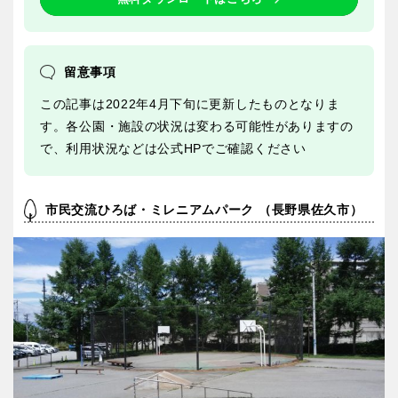
スケートパーク
石川
福井
留意事項
地域で探す
この記事は2022年4月下旬に更新したものとなりま
山梨
長野
す。各公園・施設の状況は変わる可能性がありますの
で、利用状況などは公式HPでご確認ください
岐阜
静岡
市民交流ひろば・ミレニアムパーク （長野県佐久市）
愛知
近畿
三重
滋賀