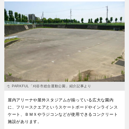
香川
愛媛
高知
九州・沖縄
福岡
佐賀
長崎
熊本
PARKFUL「刈谷市総合運動公園」紹介記事より
屋内アリーナや屋外スタジアムが揃っている広大な園内
大分
宮崎
に、フリースクエアというスケートボードやインラインス
ケート、ＢＭＸやラジコンなどが使用できるコンクリート
施設があります。
鹿児島
沖縄