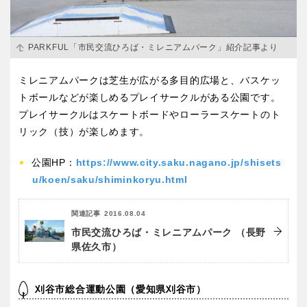
京都
大阪
PARKFUL「市民交流ひろば・ミレニアムパーク」紹介記事より
兵庫
奈良
ミレニアムパークは芝生が広がる多目的広場と、バスケッ
和歌山
トボールなどが楽しめるプレイサークルがある公園です。
プレイサークルはスケートボードやローラースケートのト
リック（技）が楽しめます。
中国・四国
公園HP：
https://www.city.saku.nagano.jp/shisets
u/koen/saku/shiminkoryu.html
鳥取
島根
関連記事
2016.08.04
市民交流ひろば・ミレニアムパーク （長野
岡山
広島
県佐久市）
山口
徳島
刈谷市総合運動公園（愛知県刈谷市）