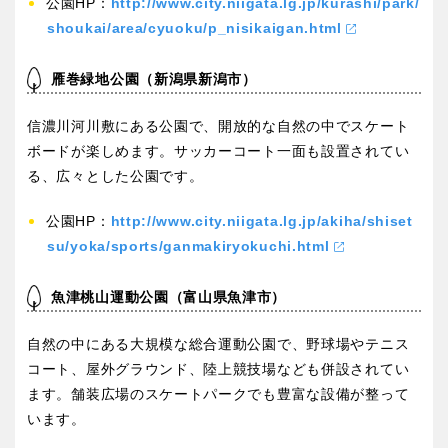
公園HP：
http://www.city.niigata.lg.jp/kurashi/park/
shoukai/area/cyuoku/p_nisikaigan.html
雁巻緑地公園（新潟県新潟市）
信濃川河川敷にある公園で、開放的な自然の中でスケート
ボードが楽しめます。サッカーコート一面も設置されてい
る、広々とした公園です。
公園HP：
http://www.city.niigata.lg.jp/akiha/shiset
su/yoka/sports/ganmakiryokuchi.html
魚津桃山運動公園（富山県魚津市）
自然の中にある大規模な総合運動公園で、野球場やテニス
コート、屋外グラウンド、陸上競技場なども併設されてい
ます。舗装広場のスケートパークでも豊富な設備が整って
います。