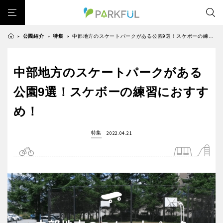
公園紹介
特集
中部地方のスケートパークがある公園9選！スケボーの練習におすすめ！
>
>
>
芝生広場
幼児向け
芝生広場
幼児向け
大型遊具
ピックアップ1000公園
中部地方のスケートパークがある
北海道・東北
大型遊具
ピックアップ1000公園
自然が豊か
梅・桜の名所
景色が良い
水遊び
公園9選！スケボーの練習におすす
自然が豊か
梅・桜の名所
テニスコート
野球場
紅葉の名所
バーベキュー
北海道
青森
め！
景色が良い
水遊び
カフェ・レストラン
ランニングコース
サッカー・フットサル
テニスコート
野球場
動物園・ふれあい
歴史・文化財
日本庭園
紅葉の美しい公園
特集
2022.04.21
岩手
宮城
紅葉の名所
バーベキュー
さくら名所100公園
屋内遊び場
アスレチックコース
カフェ・レストラン
ランニングコース
バスケットボール
彫刻・アート
桜・梅の名所
コトブキ事例
秋田
山形
サッカー・フットサル
動物園・ふれあい
洋式庭園
ドッグラン
ローラー滑り台
植物園
夜景スポット
歴史・文化財
日本庭園
Pickup
花の名所
プレーパーク
美術館
公園グルメ
福島
紅葉の美しい公園
さくら名所100公園
インクルーシブパーク
屋根付き遊び場
花菖蒲
キャンプ場