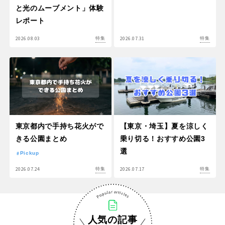
と光のムーブメント」体験
レポート
2026.08.03
2026.07.31
特集
特集
東京都内で手持ち花火がで
【東京・埼玉】夏を涼しく
きる公園まとめ
乗り切る！おすすめ公園3
選
Pickup
2026.07.24
2026.07.17
特集
特集
人気の記事