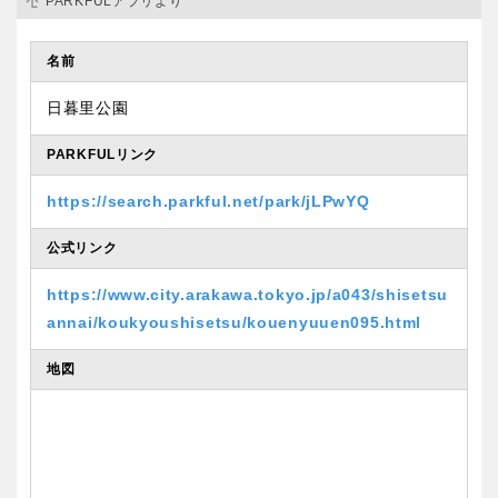
PARKFULアプリより
名前
日暮里公園
PARKFULリンク
https://search.parkful.net/park/jLPwYQ
公式リンク
https://www.city.arakawa.tokyo.jp/a043/shisetsu
annai/koukyoushisetsu/kouenyuuen095.html
地図