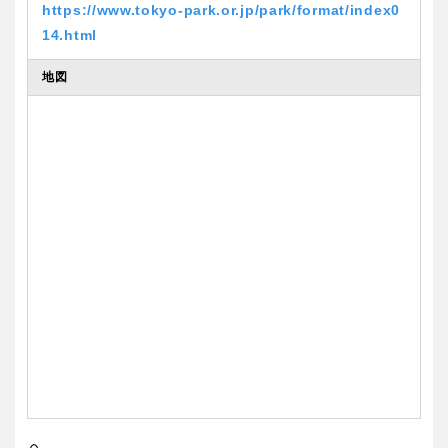
https://www.tokyo-park.or.jp/park/format/index0
14.html
地図