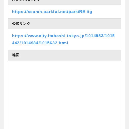
https://search.parkful.net/park/RE-iig
公式リンク
https://www.city.itabashi.tokyo.jp/1014983/1015
442/1014984/1015632.html
地図