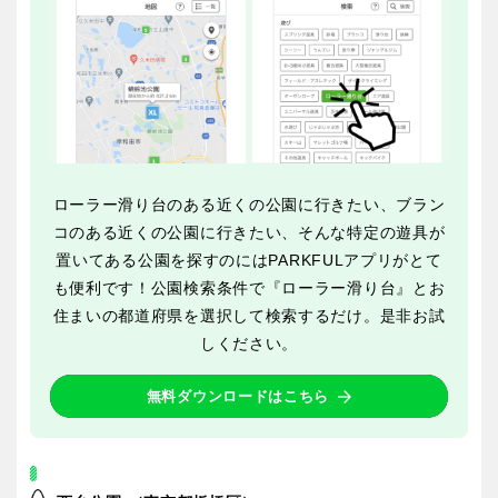
交通公園
石川
福井
地域で探す
山梨
長野
岐阜
静岡
ローラー滑り台のある近くの公園に行きたい、ブラン
コのある近くの公園に行きたい、そんな特定の遊具が
置いてある公園を探すのにはPARKFULアプリがとて
愛知
も便利です！公園検索条件で『ローラー滑り台』とお
住まいの都道府県を選択して検索するだけ。是非お試
しください。
近畿
無料ダウンロードはこちら
三重
滋賀