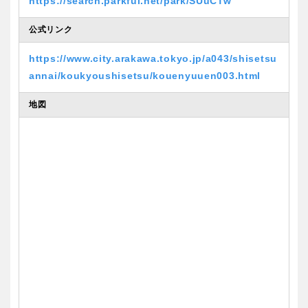
https://search.parkful.net/park/SUuCTw
公式リンク
https://www.city.arakawa.tokyo.jp/a043/shisetsu
annai/koukyoushisetsu/kouenyuuen003.html
地図