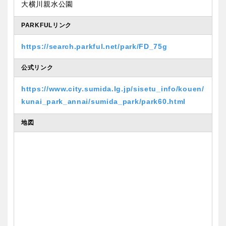
大横川親水公園
PARKFULリンク
https://search.parkful.net/park/FD_75g
公式リンク
https://www.city.sumida.lg.jp/sisetu_info/kouen/
kunai_park_annai/sumida_park/park60.html
地図