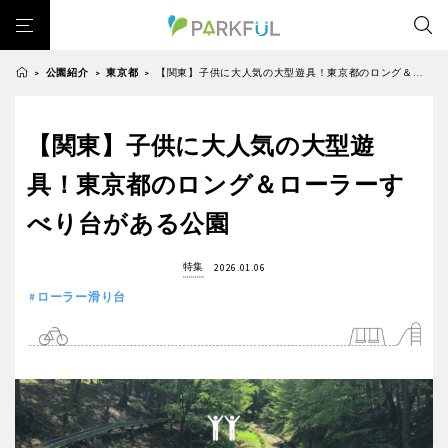
公園紹介
東京都
【関東】子供に大人気の大型遊具！東京都のロング＆ローラーすべり台がある公園
>
>
>
芝生広場
幼児向け
芝生広場
幼児向け
大型遊具
ピックアップ1000公園
【関東】子供に大人気の大型遊
北海道・東北
大型遊具
ピックアップ1000公園
自然が豊か
梅・桜の名所
景色が良い
水遊び
具！東京都のロング＆ローラーす
自然が豊か
梅・桜の名所
テニスコート
野球場
紅葉の名所
バーベキュー
北海道
青森
べり台がある公園
景色が良い
水遊び
カフェ・レストラン
サッカー・フットサル
ランニングコース
テニスコート
野球場
動物園・ふれあい
歴史・文化財
日本庭園
紅葉の美しい公園
特集
2026.01.06
岩手
宮城
紅葉の名所
バーベキュー
ローラー滑り台
さくら名所100公園
屋内遊び場
アスレチックコース
カフェ・レストラン
サッカー・フットサル
バスケットボール
彫刻・アート
桜・梅の名所
コトブキ事例
秋田
山形
ランニングコース
動物園・ふれあい
洋式庭園
ドッグラン
ローラー滑り台
植物園
夜景スポット
歴史・文化財
日本庭園
Pickup
花の名所
プレーパーク
公園グルメ
美術館
福島
紅葉の美しい公園
さくら名所100公園
インクルーシブパーク
屋根付き遊び場
花菖蒲
キャンプ場