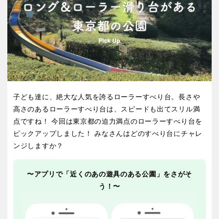
屋内遊び場
アスレチックコース
バスケットゴール
ふわふわドーム
健康遊具
ゲートボール
バスケットボール
彫刻・アート
スケートパーク
ライトアップ
イルミネーション
イベント
関東
桜・梅の名所
コトブキ事例
交通公園
茨城
栃木
洋式庭園
ドッグラン
ローラー滑り台
植物園
地域で探す
群馬
埼玉
夜景スポット
Pickup
子ども達に、絶大な人気を誇るローラーすべり台。長さや
花の名所
プレーパーク
高さのあるローラーすべり台は、スピードも出てスリル満
千葉
東京
公園グルメ
美術館
点ですね！ 今回は東京都の迫力満点のローラーすべり台を
インクルーシブパーク
屋根付き遊び場
ピックアップしました！ みなさんはどのすべり台にチャレ
神奈川
ンジしますか？
花菖蒲
キャンプ場
バスケットゴール
ふわふわドーム
〜アプリで「近くのあの遊具のある公園」をさがそ
健康遊具
ゲートボール
う！〜
甲信越・東海・北陸
スケートパーク
ライトアップ
イルミネーション
新潟
イベント
富山