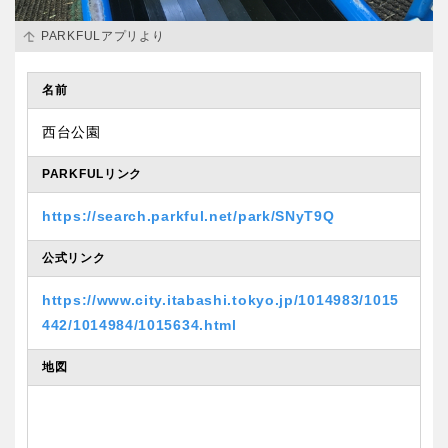
香川
愛媛
PARKFULアプリより
高知
名前
西台公園
PARKFULリンク
九州・沖縄
https://search.parkful.net/park/SNyT9Q
福岡
佐賀
公式リンク
長崎
熊本
https://www.city.itabashi.tokyo.jp/1014983/1015
442/1014984/1015634.html
大分
宮崎
地図
鹿児島
沖縄