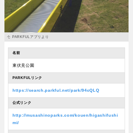
PARKFULアプリより
名前
東伏見公園
PARKFULリンク
https://search.parkful.net/park/94cQLQ
公式リンク
http://musashinoparks.com/kouen/higashifushi
mi/