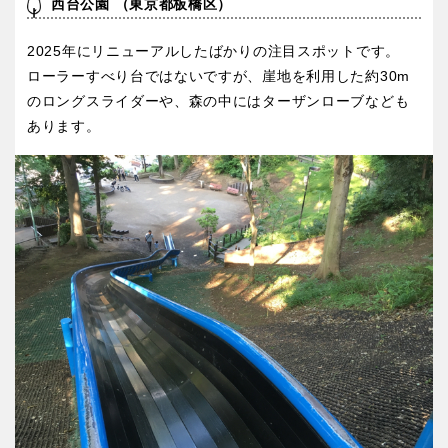
西台公園 （東京都板橋区）
京都
大阪
2025年にリニューアルしたばかりの注目スポットです。
兵庫
奈良
ローラーすべり台ではないですが、崖地を利用した約30m
のロングスライダーや、森の中にはターザンローブなども
あります。
和歌山
中国・四国
鳥取
島根
岡山
広島
山口
徳島