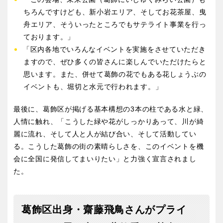
香川
愛媛
ちろんですけども、新小岩エリア、そしてお花茶屋、曳
舟エリア、そういったところでもサテライト事業を行っ
ております。」
高知
「区内各地でいろんなイベントを実施をさせていただき
ますので、ぜひ多くの皆さんに楽しんでいただけたらと
思います。また、併せて葛飾の花でもある花しょうぶの
イベントも、堀切と水元で行われます。」
九州・沖縄
最後に、葛飾区が掲げる基本構想の3本の柱である水と緑、
福岡
佐賀
人情に触れ、「こうした緑や花がしっかりあって、川が綺
麗に流れ、そして人と人が結び合い、そして活動してい
る。こうした葛飾の街の素晴らしさを、このイベントを機
長崎
熊本
会に全国に発信してまいりたい」と力強く宣言されまし
た。
大分
宮崎
葛飾区出身・齋藤飛鳥さんがプライ
鹿児島
沖縄