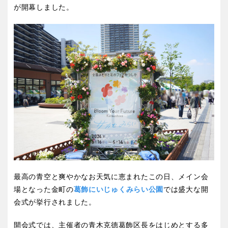
屋内遊び場
アスレチックコース
バスケットゴール
ふわふわドーム
健康遊具
ゲートボール
が開幕しました。
バスケットボール
彫刻・アート
スケートパーク
ライトアップ
イルミネーション
イベント
関東
桜・梅の名所
コトブキ事例
交通公園
茨城
栃木
洋式庭園
ドッグラン
ローラー滑り台
植物園
地域で探す
群馬
埼玉
夜景スポット
Pickup
花の名所
プレーパーク
千葉
東京
公園グルメ
美術館
インクルーシブパーク
屋根付き遊び場
神奈川
花菖蒲
キャンプ場
バスケットゴール
ふわふわドーム
最高の青空と爽やかなお天気に恵まれたこの日、メイン会
健康遊具
ゲートボール
場となった金町の
葛飾にいじゅくみらい公園
では盛大な開
甲信越・東海・北陸
会式が挙行されました。
スケートパーク
ライトアップ
イルミネーション
新潟
イベント
富山
開会式では、主催者の青木克德葛飾区長をはじめとする多