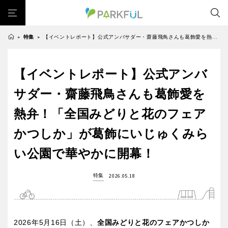
特集
【イベントレポート】公式アンバサダー・齋藤飛鳥さんも葛飾愛を熱弁！「全国みどりと花のフェアかつしか」が葛飾にいじゅくみらい公園で華やかに開幕！
>
>
芝生広場
幼児向け
芝生広場
幼児向け
大型遊具
ピックアップ1000公園
【イベントレポート】公式アンバ
北海道・東北
大型遊具
ピックアップ1000公園
自然が豊か
梅・桜の名所
景色が良い
水遊び
サダー・齋藤飛鳥さんも葛飾愛を
自然が豊か
梅・桜の名所
テニスコート
野球場
紅葉の名所
バーベキュー
北海道
青森
熱弁！「全国みどりと花のフェア
景色が良い
水遊び
カフェ・レストラン
サッカー・フットサル
ランニングコース
かつしか」が葛飾にいじゅくみら
テニスコート
野球場
動物園・ふれあい
歴史・文化財
日本庭園
紅葉の美しい公園
岩手
宮城
紅葉の名所
バーベキュー
い公園で華やかに開幕！
さくら名所100公園
屋内遊び場
アスレチックコース
カフェ・レストラン
サッカー・フットサル
バスケットボール
彫刻・アート
桜・梅の名所
コトブキ事例
秋田
山形
特集
2026.05.18
ランニングコース
動物園・ふれあい
洋式庭園
ドッグラン
ローラー滑り台
植物園
夜景スポット
歴史・文化財
日本庭園
Pickup
花の名所
プレーパーク
公園グルメ
美術館
福島
紅葉の美しい公園
さくら名所100公園
インクルーシブパーク
屋根付き遊び場
花菖蒲
キャンプ場
2026年5月16日（土）、
全国みどりと花のフェアかつしか