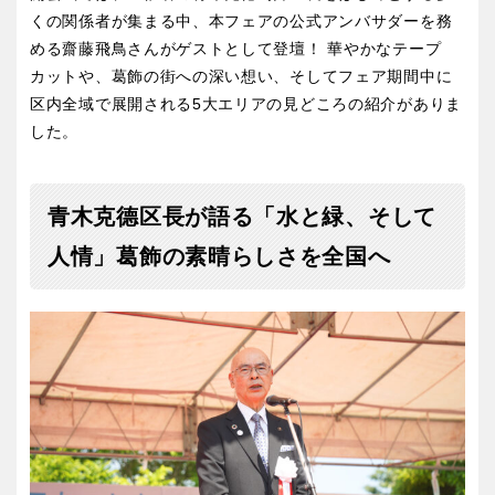
くの関係者が集まる中、本フェアの公式アンバサダーを務
交通公園
める齋藤飛鳥さんがゲストとして登壇！ 華やかなテープ
石川
福井
カットや、葛飾の街への深い想い、そしてフェア期間中に
区内全域で展開される5大エリアの見どころの紹介がありま
地域で探す
山梨
長野
した。
岐阜
静岡
青木克德区長が語る「水と緑、そして
人情」葛飾の素晴らしさを全国へ
愛知
近畿
三重
滋賀