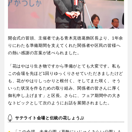
京都
大阪
兵庫
奈良
開会式の冒頭、主催者である青木克徳葛飾区長より、1年余
和歌山
りにわたる準備期間を支えてくれた関係者や区民の皆様へ
の熱い感謝の言葉が述べられました。
「花はやはり生き物ですから準備がとても大変です。私も
中国・四国
この会場を先ほど1回りゆっくりさせていただきましたけど
も、花がやはりしっかりと根付く、そしてまた咲く、そう
鳥取
島根
いった状況を作るための取り組み、関係者の皆さんに厚く
御礼申し上げます」と区長。さらに、フェア期間中の大き
岡山
広島
なトピックとして次のようにお話を展開されました。
サテライト会場と伝統の花しょうぶ
山口
徳島
「この会場、未来公園（葛飾にいじゅくみらい公園）も