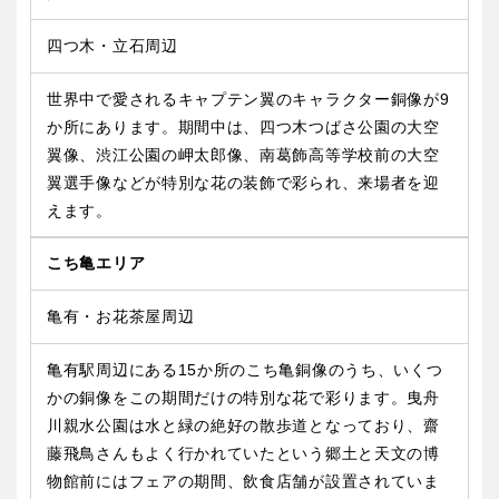
四つ木・立石周辺
世界中で愛されるキャプテン翼のキャラクター銅像が9
か所にあります。期間中は、四つ木つばさ公園の大空
翼像、渋江公園の岬太郎像、南葛飾高等学校前の大空
翼選手像などが特別な花の装飾で彩られ、来場者を迎
えます。
こち亀エリア
亀有・お花茶屋周辺
亀有駅周辺にある15か所のこち亀銅像のうち、いくつ
かの銅像をこの期間だけの特別な花で彩ります。曳舟
川親水公園は水と緑の絶好の散歩道となっており、齋
藤飛鳥さんもよく行かれていたという郷土と天文の博
物館前にはフェアの期間、飲食店舗が設置されていま