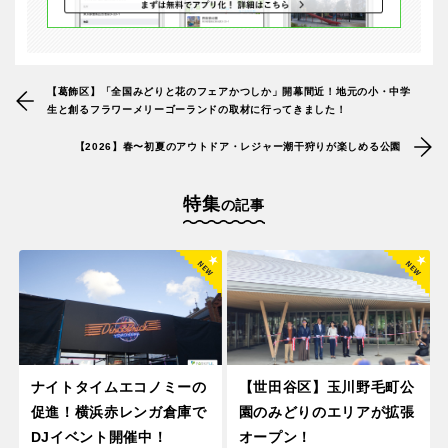
【葛飾区】「全国みどりと花のフェアかつしか」開幕間近！地元の小・中学
生と創るフラワーメリーゴーランドの取材に行ってきました！
【2026】春〜初夏のアウトドア・レジャー潮干狩りが楽しめる公園
特集
の記事
ナイトタイムエコノミーの
【世田谷区】玉川野毛町公
促進！横浜赤レンガ倉庫で
園のみどりのエリアが拡張
DJイベント開催中！
オープン！