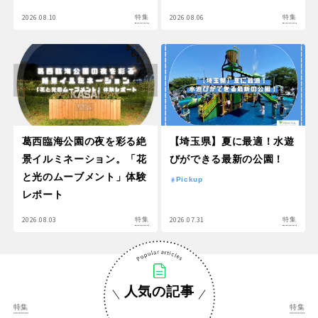
2026.08.10
2026.08.06
特集
特集
葛西臨海公園の夜を彩る絶
【埼玉県】夏に最適！水遊
景イルミネーション。「花
びができる最新の公園！
と光のムーブメント」体験
Pickup
レポート
2026.08.03
2026.07.31
特集
特集
人気の記事
特集
特集