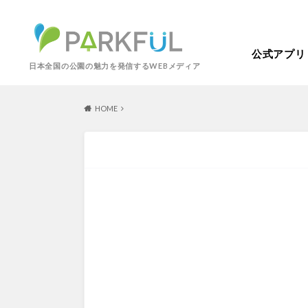
公式アプリ
日本全国の公園の魅力を発信するWEBメディア
HOME
芝生広場
幼児向け
芝生広場
幼児
北海道・東北
梅・桜の名所
景色が良い
景色が良い
水
北海道
青森
紅葉の名所
バーベキュー
動物園・ふれあい
歴史・文化財
カフェ・レストラ
関東
屋内遊び場
アスレチック
歴史・文化財
コトブキ事例
洋式庭園