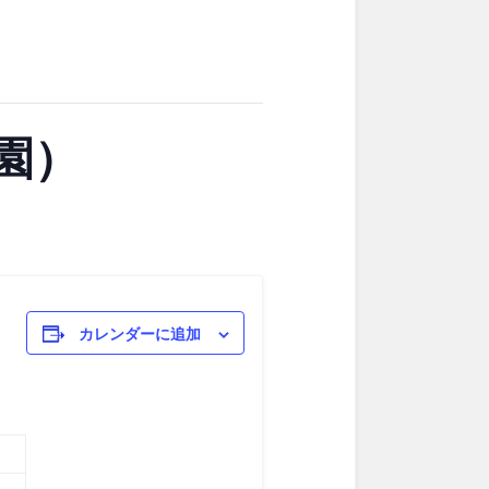
東京
神奈川
ブキ事例
ク
公園グルメ
花の名所
キャンプ場
花菖蒲
公園）
ル
スケートパーク
スケートパーク
長野
岐阜
カレンダーに追加
奈良
和歌山