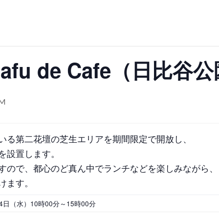
群馬
埼玉
千葉
ス
バスケットボール
彫刻・アート
桜・梅の名所
コト
花の名所
プレーパー
グラン
ローラー滑り台
植物園
夜景スポット
Pickup
ブパーク
屋根付き遊び場
花菖蒲
公園グルメ
美術館
インクルーシブパーク
屋根付き遊び場
ibafu de Cafe（日比谷
ム
健康遊具
ゲートボー
スケットゴール
ふわふわドーム
健康遊具
ゲートボール
石川
福井
山梨
ョン
イベント
交通公園
イルミネーション
イベント
交通公園
PM
地域で探す
地域で探す
いる第二花壇の芝生エリアを期間限定で開放し、
を設置します。
すので、都心のど真ん中でランチなどを楽しみながら、
京都
大阪
兵庫
けます。
4日（水）10時00分～15時00分