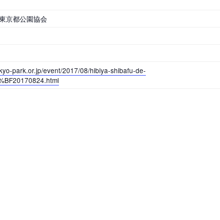
 東京都公園協会
岡山
広島
山口
kyo-park.or.jp/event/2017/08/hibiya-shibafu-de-
BF20170824.html
長崎
熊本
大分
特徴で探す