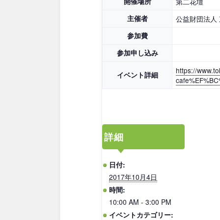
開催場所
第二花壇
主催者
公益財団法人
鳥取
島根
参加費
愛媛
高知
参加申し込み
https://www.to
イベント詳細
cafe%EF%BC%
九州・沖縄
福岡
佐賀
詳細
沖縄
日付:
2017年10月4日
時間:
10:00 AM - 3:00 PM
イベントカテゴリー: