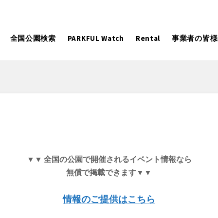
全国公園検索
PARKFUL Watch
Rental
事業者の皆様
大型遊具
ピックアップ
向け
大型遊具
ピックアップ1000公園
自然が豊か
水遊び
テニスコー
遊び
テニスコート
野球場
紅葉の名所
バーベ
岩手
宮城
秋田
カフェ・レストラン
サッカー・
▼▼ 全国の公園で開催されるイベント情報なら
無償で掲載できます▼▼
日本庭園
紅葉の美し
ン
サッカー・フットサル
ランニングコース
動物園・ふれ
コース
バスケットボール
彫刻・アー
情報のご提供はこちら
日本庭園
紅葉の美しい公園
さくら名所100公園
屋内遊び
ドッグラン
ローラー滑