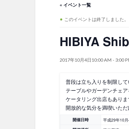
茨城
栃木
アスレチックコー
« イベント一覧
夜景スポット
Pickup
洋式庭園
ドッ
このイベントは終了しました。
美術館
インクルーシ
プレーパーク
甲信越・東海・北陸
HIBIYA Sh
バスケットゴール
ふわふわドー
キャンプ場
バ
新潟
富山
ライトアップ
イルミネーシ
ライトアップ
2017年10月4日10:00 AM
-
3:00 
静岡
愛知
普段は立ち入りを制限して
近畿
テーブルやガーデンチェア
ケータリング出店もありま
三重
滋賀
開放的な気分を満喫いただ
開催日時
平成29年10月
中国・四国