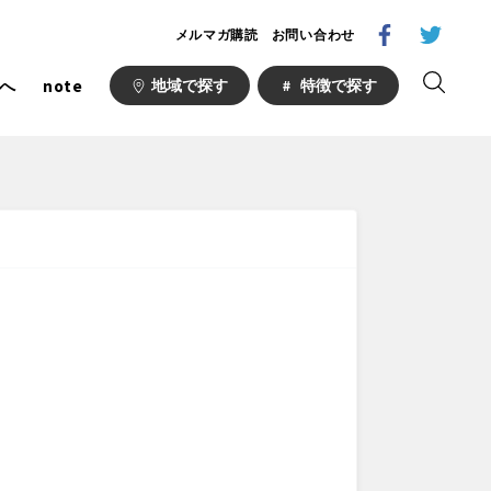
メルマガ購読
お問い合わせ
へ
note
地域で探す
特徴で探す
1000公園
自然が豊か
梅・桜の名所
ト
野球場
キュー
山形
福島
フットサル
ランニングコース
い公園
さくら名所100公園
あい
ト
桜・梅の名所
場
り台
植物園