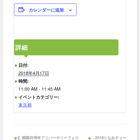
カレンダーに追加
和歌山
中国・四国
詳細
鳥取
島根
日付:
2018年4月17日
岡山
広島
時間:
11:00 AM - 11:45 AM
山口
徳島
イベントカテゴリー:
東京都
香川
愛媛
高知
2018となみチュー
開園20周年アニバーサリーフェス