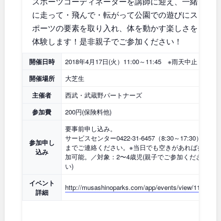
スポーツコーディネーターを講師に迎え、一緒
石川
地域で探す
福井
に走って・飛んで・転がって公園での遊びにス
ポーツの要素を取り入れ、体を動かす楽しさを
山梨
長野
体験します！是非親子でご参加ください！
岐阜
静岡
開催日時
2018年4月17日(火）11:00～11:45 ※雨天中止
開催場所
大芝生
愛知
主催者
西武・武蔵野パートナーズ
参加費
200円(保険料他)
近畿
要事前申し込み。
サービスセンター0422-31-6457（8:30～17:30）
参加申し
までご連絡ください。※当日でも空きがあれば参
込み
三重
滋賀
加可能。／対象：2〜4歳児(親子でご参加くださ
い)
京都
大阪
イベント
http://musashinoparks.com/app/events/view/1194
詳細
兵庫
奈良