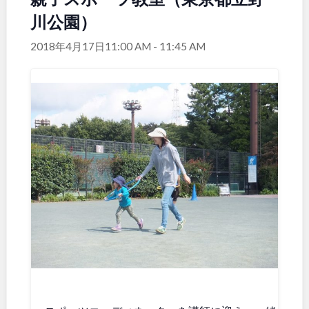
川公園）
関東
桜・梅の名所
コトブキ事例
洋式庭園
ドッグラン
2018年4月17日11:00 AM
-
11:45 AM
地域で探す
茨城
栃木
ローラー滑り台
植物園
夜景スポット
Pickup
群馬
埼玉
花の名所
プレーパーク
公園グルメ
美術館
千葉
東京
インクルーシブパーク
屋根付き遊び場
花菖蒲
キャンプ場
神奈川
バスケットゴール
ふわふわドーム
健康遊具
ゲートボール
スケートパーク
ライトアップ
甲信越・東海・北陸
イルミネーション
イベント
交通公園
新潟
富山