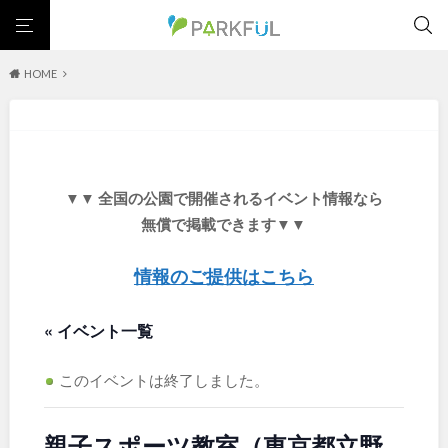
HOME
芝生広場
幼児向け
芝生広場
幼児向け
大型遊具
ピックアップ1000公園
大型遊具
ピックアップ1000公園
自然が豊か
梅・桜の名所
景色が良い
水遊び
北海道・東北
テニスコート
野球場
紅葉の名所
バーベキュー
自然が豊か
梅・桜の名所
▼▼ 全国の公園で開催されるイベント情報なら
カフェ・レストラン
サッカー・フットサル
ランニングコース
景色が良い
水遊び
北海道
青森
無償で掲載できます▼▼
動物園・ふれあい
歴史・文化財
日本庭園
紅葉の美しい公園
テニスコート
野球場
さくら名所100公園
屋内遊び場
アスレチックコース
紅葉の名所
バーベキュー
情報のご提供はこちら
岩手
宮城
バスケットボール
彫刻・アート
桜・梅の名所
コトブキ事例
カフェ・レストラン
サッカー・フットサル
洋式庭園
ドッグラン
ローラー滑り台
植物園
夜景スポット
« イベント一覧
ランニングコース
動物園・ふれあい
秋田
山形
Pickup
花の名所
プレーパーク
公園グルメ
美術館
歴史・文化財
日本庭園
インクルーシブパーク
屋根付き遊び場
花菖蒲
キャンプ場
このイベントは終了しました。
福島
紅葉の美しい公園
さくら名所100公園
バスケットゴール
ふわふわドーム
健康遊具
ゲートボール
屋内遊び場
アスレチックコース
スケートパーク
ライトアップ
イルミネーション
イベント
親子スポーツ教室（東京都立野
交通公園
バスケットボール
彫刻・アート