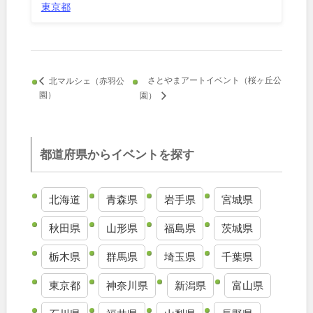
東京都
和歌山
さとやまアートイベント（桜ヶ丘公
北マルシェ（赤羽公
中国・四国
園）
園）
鳥取
島根
都道府県からイベントを探す
岡山
広島
北海道
青森県
岩手県
宮城県
山口
徳島
秋田県
山形県
福島県
茨城県
香川
愛媛
栃木県
群馬県
埼玉県
千葉県
高知
東京都
神奈川県
新潟県
富山県