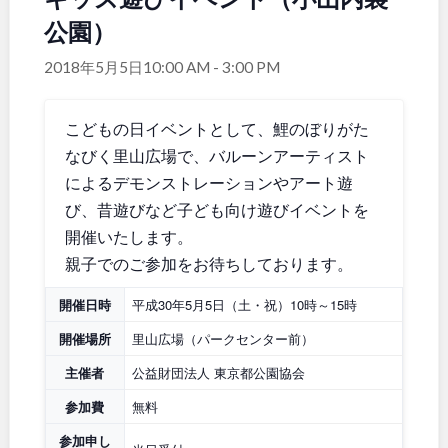
公園）
関東
桜・梅の名所
コトブキ事例
地域で探す
洋式庭園
ドッグラン
2018年5月5日10:00 AM
-
3:00 PM
茨城
栃木
ローラー滑り台
植物園
夜景スポット
Pickup
こどもの日イベントとして、鯉のぼりがた
群馬
埼玉
花の名所
プレーパーク
なびく里山広場で、バルーンアーティスト
美術館
公園グルメ
によるデモンストレーションやアート遊
千葉
東京
インクルーシブパーク
屋根付き遊び場
び、昔遊びなど子ども向け遊びイベントを
花菖蒲
キャンプ場
開催いたします。
神奈川
ふわふわドーム
バスケットゴール
親子でのご参加をお待ちしております。
ライトアップ
イルミネーション
開催日時
平成30年5月5日（土・祝）10時～15時
イベント
交通公園
甲信越・東海・北陸
開催場所
里山広場（パークセンター前）
健康遊具
ゲートボール
主催者
公益財団法人 東京都公園協会
スケートパーク
新潟
富山
参加費
無料
参加申し