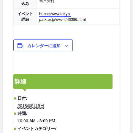
当日受付
石川
地域で探す
福井
込み
イベント
https://www.tokyo-
山梨
長野
詳細
park.or.jp/event/40386.html
岐阜
静岡
カレンダーに追加
愛知
近畿
詳細
三重
滋賀
日付:
2018年5月5日
京都
大阪
時間:
10:00 AM - 3:00 PM
兵庫
奈良
イベントカテゴリー: