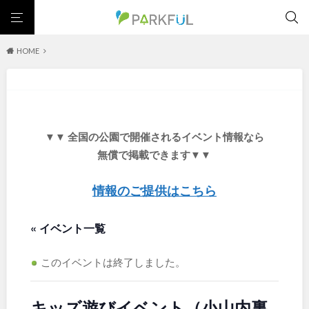
HOME
芝生広場
幼児向け
芝生広場
幼児向け
大型遊具
ピックアップ1000公園
大型遊具
ピックアップ1000公園
自然が豊か
梅・桜の名所
景色が良い
水遊び
北海道・東北
テニスコート
野球場
紅葉の名所
バーベキュー
自然が豊か
梅・桜の名所
▼▼ 全国の公園で開催されるイベント情報なら
カフェ・レストラン
ランニングコース
サッカー・フットサル
景色が良い
水遊び
北海道
青森
無償で掲載できます▼▼
動物園・ふれあい
歴史・文化財
日本庭園
紅葉の美しい公園
テニスコート
野球場
さくら名所100公園
屋内遊び場
アスレチックコース
紅葉の名所
バーベキュー
情報のご提供はこちら
岩手
宮城
バスケットボール
彫刻・アート
桜・梅の名所
コトブキ事例
カフェ・レストラン
ランニングコース
洋式庭園
ドッグラン
ローラー滑り台
植物園
夜景スポット
« イベント一覧
サッカー・フットサル
動物園・ふれあい
秋田
山形
Pickup
花の名所
プレーパーク
美術館
公園グルメ
歴史・文化財
日本庭園
インクルーシブパーク
屋根付き遊び場
花菖蒲
キャンプ場
このイベントは終了しました。
福島
紅葉の美しい公園
さくら名所100公園
ふわふわドーム
バスケットゴール
ライトアップ
イルミネーション
屋内遊び場
アスレチックコース
イベント
交通公園
健康遊具
ゲートボール
スケートパーク
キッズ遊びイベント（小山内裏
バスケットボール
彫刻・アート