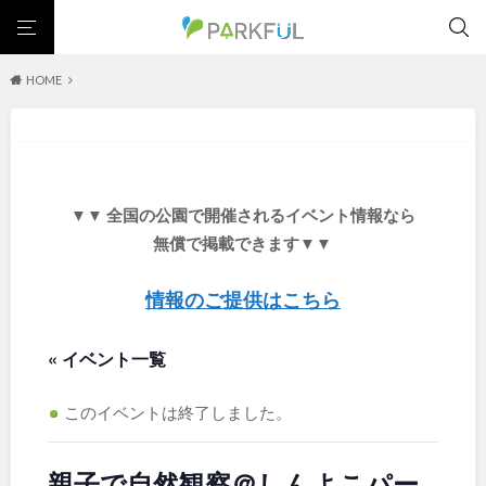
HOME
芝生広場
幼児向け
芝生広場
幼児向け
大型遊具
ピックアップ1000公園
大型遊具
ピックアップ1000公園
自然が豊か
梅・桜の名所
景色が良い
水遊び
北海道・東北
テニスコート
野球場
紅葉の名所
バーベキュー
自然が豊か
梅・桜の名所
▼▼ 全国の公園で開催されるイベント情報なら
カフェ・レストラン
サッカー・フットサル
ランニングコース
景色が良い
水遊び
北海道
青森
無償で掲載できます▼▼
動物園・ふれあい
歴史・文化財
日本庭園
紅葉の美しい公園
テニスコート
野球場
さくら名所100公園
屋内遊び場
アスレチックコース
紅葉の名所
バーベキュー
情報のご提供はこちら
岩手
宮城
バスケットボール
彫刻・アート
桜・梅の名所
コトブキ事例
カフェ・レストラン
サッカー・フットサル
洋式庭園
ドッグラン
ローラー滑り台
植物園
夜景スポット
« イベント一覧
ランニングコース
動物園・ふれあい
秋田
山形
Pickup
花の名所
プレーパーク
公園グルメ
美術館
歴史・文化財
日本庭園
インクルーシブパーク
屋根付き遊び場
花菖蒲
キャンプ場
このイベントは終了しました。
福島
紅葉の美しい公園
さくら名所100公園
バスケットゴール
ふわふわドーム
健康遊具
ゲートボール
屋内遊び場
アスレチックコース
スケートパーク
ライトアップ
イルミネーション
イベント
親子で自然観察＠しんよこパー
交通公園
バスケットボール
彫刻・アート