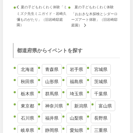
夏の子どもわくわく体験
夏の子どもわくわく体験「ミ
九州・沖縄
ミズク先生ミニガイド・岩崎久
「おおきな木探検とシダーロ
彌ものがたり」（旧岩崎邸庭
ーズアート体験」（旧岩崎邸
園）
庭園）
福岡
佐賀
長崎
熊本
都道府県からイベントを探す
大分
宮崎
北海道
青森県
岩手県
宮城県
鹿児島
沖縄
秋田県
山形県
福島県
茨城県
栃木県
群馬県
埼玉県
千葉県
特徴で探す
東京都
神奈川県
新潟県
富山県
石川県
福井県
山梨県
長野県
岐阜県
静岡県
愛知県
三重県