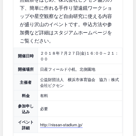
石川
地域で探す
福井
下、簡単に作れる手作り望遠鏡ワークショ
ップや星空観察など自由研究に使える内容
山梨
長野
が盛り沢山のイベントです。申込方法や参
加費など詳細はスタジアムホームページを
岐阜
静岡
ご覧ください。
愛知
２０１８年７月２７日(金)１６:００～２１：
開催日時
００
開催場所
日産フィールド小机、北側園地
近畿
公益財団法人 横浜市体育協会 協力：株式
主催者
会社ビクセン
三重
滋賀
料金
有料
参加申し
必要
込み
京都
大阪
イベント
http://nissan-stadium.jp/
詳細
兵庫
奈良