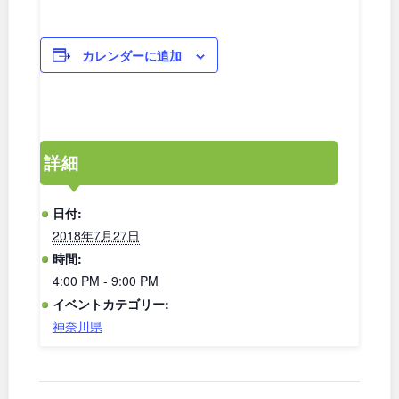
和歌山
カレンダーに追加
中国・四国
鳥取
島根
詳細
岡山
広島
日付:
2018年7月27日
山口
徳島
時間:
4:00 PM - 9:00 PM
イベントカテゴリー:
香川
愛媛
神奈川県
高知