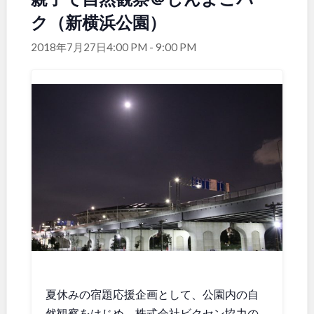
ク（新横浜公園）
関東
桜・梅の名所
コトブキ事例
洋式庭園
ドッグラン
2018年7月27日4:00 PM
-
9:00 PM
地域で探す
茨城
栃木
ローラー滑り台
植物園
夜景スポット
Pickup
群馬
埼玉
花の名所
プレーパーク
公園グルメ
美術館
千葉
東京
インクルーシブパーク
屋根付き遊び場
花菖蒲
キャンプ場
神奈川
バスケットゴール
ふわふわドーム
健康遊具
ゲートボール
スケートパーク
ライトアップ
甲信越・東海・北陸
イルミネーション
イベント
交通公園
新潟
富山
夏休みの宿題応援企画として、公園内の自
然観察をはじめ、株式会社ビクセン協力の