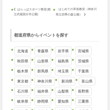
九州・沖縄
はじめての草笛教室（神奈川
はらっぱスポーツ教室(都
立武蔵国分寺公園)
県立四季の森公園）
福岡
佐賀
都道府県からイベントを探す
長崎
熊本
大分
宮崎
北海道
青森県
岩手県
宮城県
秋田県
山形県
福島県
茨城県
鹿児島
沖縄
栃木県
群馬県
埼玉県
千葉県
東京都
神奈川県
新潟県
富山県
特徴で探す
石川県
福井県
山梨県
長野県
岐阜県
静岡県
愛知県
三重県