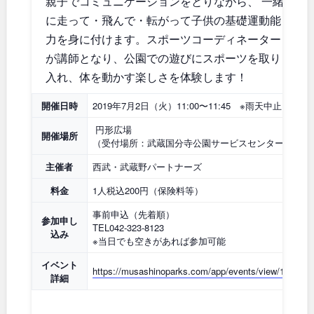
親子でコミュニケーションをとりながら、 一緒
石川
地域で探す
福井
に走って・飛んで・転がって子供の基礎運動能
力を身に付けます。スポーツコーディネーター
山梨
長野
が講師となり、公園での遊びにスポーツを取り
入れ、体を動かす楽しさを体験します！
岐阜
静岡
開催日時
2019年7月2日（火）11:00〜11:45 ※雨天中止
愛知
円形広場
開催場所
（受付場所：武蔵国分寺公園サービスセンター）
主催者
西武・武蔵野パートナーズ
近畿
料金
1人税込200円（保険料等）
事前申込（先着順）
三重
滋賀
参加申し
TEL042-323-8123
込み
※当日でも空きがあれば参加可能
京都
大阪
イベント
https://musashinoparks.com/app/events/view/1430
詳細
兵庫
奈良