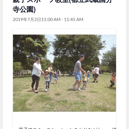
寺公園)
関東
桜・梅の名所
コトブキ事例
洋式庭園
ドッグラン
2019年7月2日11:00 AM
-
11:45 AM
地域で探す
茨城
栃木
ローラー滑り台
植物園
夜景スポット
Pickup
群馬
埼玉
花の名所
プレーパーク
公園グルメ
美術館
千葉
東京
インクルーシブパーク
屋根付き遊び場
花菖蒲
キャンプ場
神奈川
バスケットゴール
ふわふわドーム
健康遊具
ゲートボール
スケートパーク
ライトアップ
甲信越・東海・北陸
イルミネーション
イベント
交通公園
新潟
富山