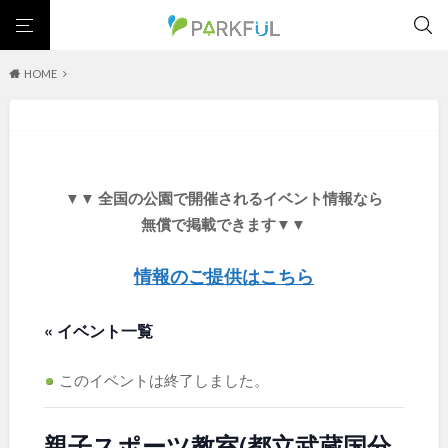
HOME
芝生広場
幼児向け
芝生広場
幼児向け
大型遊具
ピックアップ1000公園
大型遊具
ピックアップ1000公園
自然が豊か
梅・桜の名所
景色が良い
水遊び
北海道・東北
テニスコート
野球場
紅葉の名所
バーベキュー
自然が豊か
梅・桜の名所
▼▼ 全国の公園で開催されるイベント情報なら
カフェ・レストラン
サッカー・フットサル
ランニングコース
景色が良い
水遊び
北海道
青森
無償で掲載できます▼▼
動物園・ふれあい
歴史・文化財
日本庭園
紅葉の美しい公園
テニスコート
野球場
さくら名所100公園
屋内遊び場
アスレチックコース
紅葉の名所
バーベキュー
情報のご提供はこちら
岩手
宮城
バスケットボール
彫刻・アート
桜・梅の名所
コトブキ事例
カフェ・レストラン
サッカー・フットサル
洋式庭園
ドッグラン
ローラー滑り台
植物園
夜景スポット
« イベント一覧
ランニングコース
動物園・ふれあい
秋田
山形
Pickup
花の名所
プレーパーク
公園グルメ
美術館
歴史・文化財
日本庭園
インクルーシブパーク
屋根付き遊び場
花菖蒲
キャンプ場
このイベントは終了しました。
福島
紅葉の美しい公園
さくら名所100公園
バスケットゴール
ふわふわドーム
健康遊具
ゲートボール
屋内遊び場
アスレチックコース
スケートパーク
ライトアップ
イルミネーション
イベント
親子スポーツ教室(都立武蔵国分
交通公園
バスケットボール
彫刻・アート