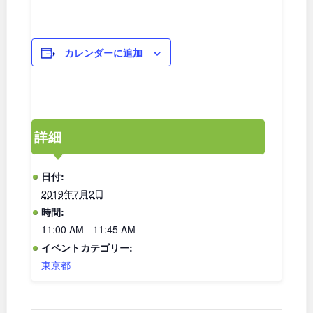
和歌山
カレンダーに追加
中国・四国
鳥取
島根
詳細
岡山
広島
日付:
2019年7月2日
山口
徳島
時間:
11:00 AM - 11:45 AM
香川
愛媛
イベントカテゴリー:
東京都
高知