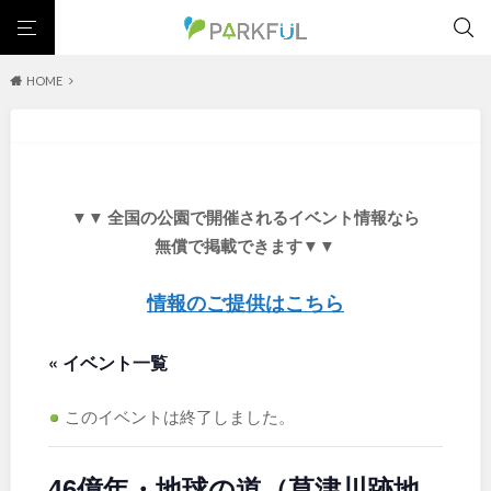
HOME
芝生広場
幼児向け
芝生広場
幼児向け
大型遊具
ピックアップ1000公園
大型遊具
ピックアップ1000公園
自然が豊か
梅・桜の名所
景色が良い
水遊び
北海道・東北
テニスコート
野球場
紅葉の名所
バーベキュー
自然が豊か
梅・桜の名所
▼▼ 全国の公園で開催されるイベント情報なら
カフェ・レストラン
サッカー・フットサル
ランニングコース
景色が良い
水遊び
北海道
青森
無償で掲載できます▼▼
動物園・ふれあい
歴史・文化財
日本庭園
紅葉の美しい公園
テニスコート
野球場
さくら名所100公園
屋内遊び場
アスレチックコース
紅葉の名所
バーベキュー
情報のご提供はこちら
岩手
宮城
バスケットボール
彫刻・アート
桜・梅の名所
コトブキ事例
カフェ・レストラン
サッカー・フットサル
洋式庭園
ドッグラン
ローラー滑り台
植物園
夜景スポット
« イベント一覧
ランニングコース
動物園・ふれあい
秋田
山形
Pickup
花の名所
プレーパーク
公園グルメ
美術館
歴史・文化財
日本庭園
インクルーシブパーク
屋根付き遊び場
花菖蒲
キャンプ場
このイベントは終了しました。
福島
紅葉の美しい公園
さくら名所100公園
バスケットゴール
ふわふわドーム
健康遊具
ゲートボール
屋内遊び場
アスレチックコース
スケートパーク
ライトアップ
イルミネーション
イベント
46億年・地球の道（草津川跡地
交通公園
バスケットボール
彫刻・アート