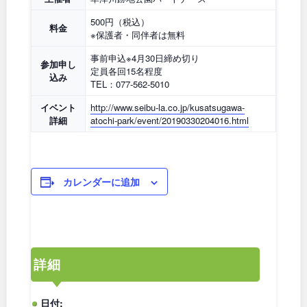
和歌山
500円（税込）
料金
※保護者・同伴者は無料
事前申込※4月30日締め切り
参加申し
定員各回15名程度
込み
中国・四国
TEL：077-562-5010
イベント
http://www.seibu-la.co.jp/kusatsugawa-
詳細
atochi-park/event/20190330204016.html
鳥取
島根
岡山
広島
カレンダーに追加
山口
徳島
香川
愛媛
詳細
高知
日付: