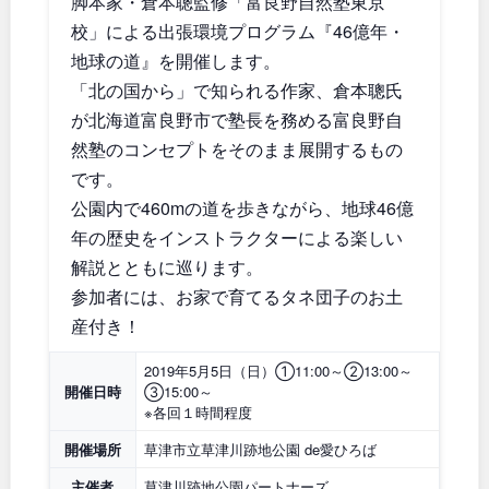
脚本家・倉本聰監修「富良野自然塾東京
石川
地域で探す
福井
校」による出張環境プログラム『46億年・
地球の道』を開催します。
山梨
長野
「北の国から」で知られる作家、倉本聰氏
が北海道富良野市で塾長を務める富良野自
岐阜
静岡
然塾のコンセプトをそのまま展開するもの
です。
愛知
公園内で460mの道を歩きながら、地球46億
年の歴史をインストラクターによる楽しい
解説とともに巡ります。
近畿
参加者には、お家で育てるタネ団子のお土
産付き！
三重
滋賀
2019年5月5日（日）①11:00～②13:00～
開催日時
③15:00～
京都
大阪
※各回１時間程度
開催場所
草津市立草津川跡地公園 de愛ひろば
兵庫
奈良
主催者
草津川跡地公園パートナーズ