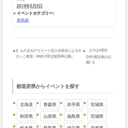
2019年5月5日
九州・沖縄
イベントカテゴリー:
群馬県
福岡
佐賀
長崎
熊本
さやまKIDS
ものまねアスリート芸人Ｍ高史によるか
けっこ教室（神奈川県立観音崎公園）
DAY(都立狭山公
大分
宮崎
園)
鹿児島
沖縄
都道府県からイベントを探す
特徴で探す
北海道
青森県
岩手県
宮城県
秋田県
山形県
福島県
茨城県
栃木県
群馬県
埼玉県
千葉県