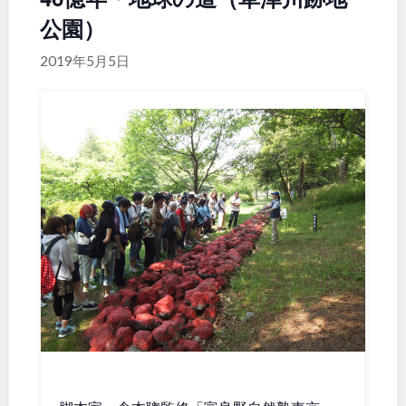
公園）
関東
桜・梅の名所
コトブキ事例
洋式庭園
ドッグラン
2019年5月5日
地域で探す
茨城
栃木
ローラー滑り台
植物園
夜景スポット
Pickup
群馬
埼玉
花の名所
プレーパーク
公園グルメ
美術館
千葉
東京
インクルーシブパーク
屋根付き遊び場
花菖蒲
キャンプ場
神奈川
バスケットゴール
ふわふわドーム
健康遊具
ゲートボール
スケートパーク
ライトアップ
甲信越・東海・北陸
イルミネーション
イベント
交通公園
新潟
富山