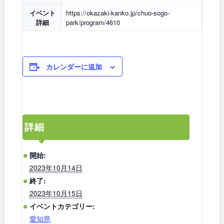
石川
地域で探す
福井
イベント
https://okazaki-kanko.jp/chuo-sogo-
詳細
park/program/4610
山梨
長野
岐阜
静岡
カレンダーに追加
愛知
詳細
近畿
開始:
三重
滋賀
2023年10月14日
終了:
京都
大阪
2023年10月15日
イベントカテゴリー:
兵庫
奈良
愛知県