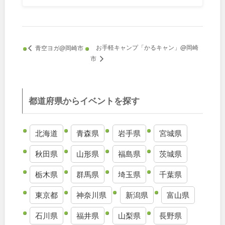
和歌山
お手軽キャンプ「かるキャン」@岡崎
青空ヨガ@岡崎市
中国・四国
市
鳥取
島根
都道府県からイベントを探す
岡山
広島
北海道
青森県
岩手県
宮城県
山口
徳島
秋田県
山形県
福島県
茨城県
香川
愛媛
栃木県
群馬県
埼玉県
千葉県
東京都
神奈川県
新潟県
富山県
高知
石川県
福井県
山梨県
長野県