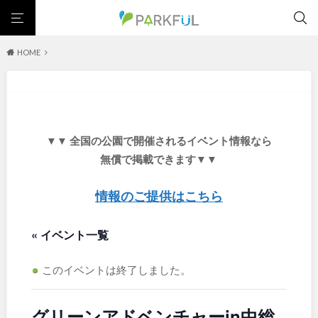
HOME
芝生広場
幼児向け
芝生広場
幼児向け
大型遊具
ピックアップ1000公園
大型遊具
ピックアップ1000公園
自然が豊か
梅・桜の名所
景色が良い
水遊び
北海道・東北
テニスコート
野球場
紅葉の名所
バーベキュー
自然が豊か
梅・桜の名所
▼▼ 全国の公園で開催されるイベント情報なら
カフェ・レストラン
ランニングコース
サッカー・フットサル
景色が良い
水遊び
北海道
青森
無償で掲載できます▼▼
動物園・ふれあい
歴史・文化財
日本庭園
紅葉の美しい公園
テニスコート
野球場
さくら名所100公園
屋内遊び場
アスレチックコース
紅葉の名所
バーベキュー
情報のご提供はこちら
岩手
宮城
バスケットボール
彫刻・アート
桜・梅の名所
コトブキ事例
カフェ・レストラン
ランニングコース
洋式庭園
ドッグラン
ローラー滑り台
植物園
夜景スポット
« イベント一覧
サッカー・フットサル
動物園・ふれあい
秋田
山形
Pickup
花の名所
プレーパーク
美術館
公園グルメ
歴史・文化財
日本庭園
インクルーシブパーク
屋根付き遊び場
花菖蒲
キャンプ場
このイベントは終了しました。
福島
紅葉の美しい公園
さくら名所100公園
ふわふわドーム
バスケットゴール
ライトアップ
イルミネーション
屋内遊び場
アスレチックコース
イベント
交通公園
健康遊具
ゲートボール
スケートパーク
グリーンアドベンチャーin中総
バスケットボール
彫刻・アート