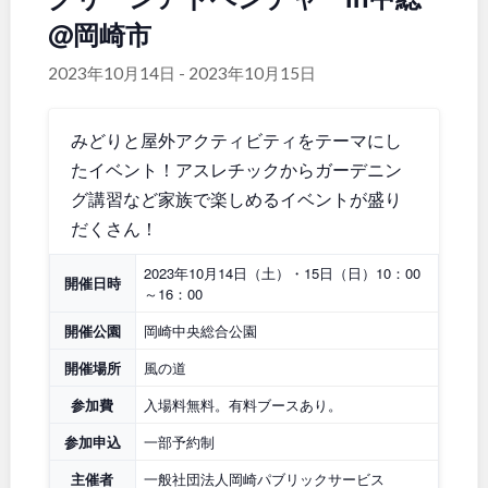
@岡崎市
関東
桜・梅の名所
コトブキ事例
地域で探す
洋式庭園
ドッグラン
2023年10月14日
-
2023年10月15日
茨城
栃木
ローラー滑り台
植物園
夜景スポット
Pickup
みどりと屋外アクティビティをテーマにし
群馬
埼玉
花の名所
プレーパーク
たイベント！アスレチックからガーデニン
美術館
公園グルメ
グ講習など家族で楽しめるイベントが盛り
千葉
東京
インクルーシブパーク
屋根付き遊び場
だくさん！
花菖蒲
キャンプ場
2023年10月14日（土）・15日（日）10：00
神奈川
開催日時
ふわふわドーム
バスケットゴール
～16：00
ライトアップ
イルミネーション
開催公園
岡崎中央総合公園
イベント
交通公園
甲信越・東海・北陸
開催場所
風の道
健康遊具
ゲートボール
参加費
入場料無料。有料ブースあり。
スケートパーク
新潟
富山
参加申込
一部予約制
主催者
一般社団法人岡崎パブリックサービス