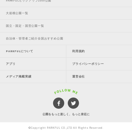
PARKFULピックアップ1000公園
大規模公園一覧
国立・国定・国営公園一覧
自治体・管理者ご紹介全国おすすめ公園
PARKFULについて
利用規約
アプリ
プライバシーポリシー
メディア掲載実績
運営会社
公園をもっと楽しく、もっと身近に
©Copyright PARKFUL CO.,LTD All Rights Reserved.