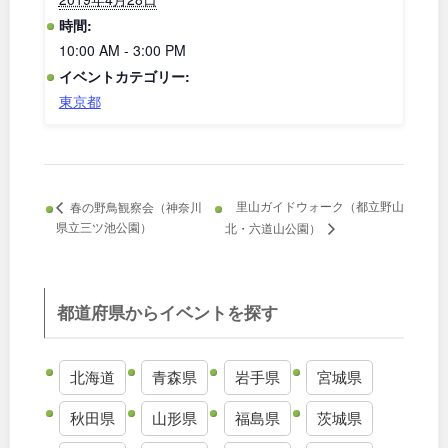
時間:
和歌山
10:00 AM - 3:00 PM
イベントカテゴリー:
東京都
中国・四国
鳥取
島根
里山ガイドウォーク（都立野山
春の野鳥観察会（神奈川
県立三ツ池公園）
北・六道山公園）
岡山
広島
山口
徳島
都道府県からイベントを探す
香川
愛媛
北海道
青森県
岩手県
宮城県
高知
秋田県
山形県
福島県
茨城県