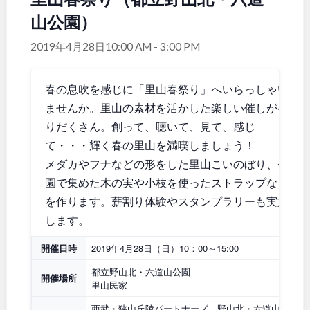
山公園）
関東
桜・梅の名所
コトブキ事例
地域で探す
洋式庭園
ドッグラン
2019年4月28日10:00 AM
-
3:00 PM
茨城
栃木
ローラー滑り台
植物園
夜景スポット
Pickup
春の息吹を感じに「里山春祭り」へいらっしゃい
群馬
埼玉
花の名所
プレーパーク
ませんか。里山の素材を活かした楽しい催しが盛
美術館
公園グルメ
りだくさん。創って、聴いて、見て、感じ
千葉
東京
インクルーシブパーク
屋根付き遊び場
て・・・輝く春の里山を満喫しましょう！
花菖蒲
キャンプ場
メダカやフナなどの形をした里山こいのぼり、公
神奈川
ふわふわドーム
バスケットゴール
園で集めた木の実や小枝を使ったストラップなど
を作ります。薪割り体験やスタンプラリーも実施
ライトアップ
イルミネーション
します。
イベント
交通公園
甲信越・東海・北陸
健康遊具
ゲートボール
開催日時
2019年4月28日（日）10：00～15:00
スケートパーク
都立野山北・六道山公園
新潟
富山
開催場所
里山民家
西武・狭山丘陵パートナーズ、野山北・六道山公園