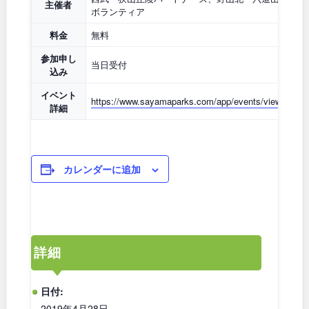
石川
地域で探す
福井
主催者
ボランティア
料金
無料
山梨
長野
参加申し
当日受付
込み
岐阜
静岡
イベント
https://www.sayamaparks.com/app/events/view/1063
詳細
愛知
カレンダーに追加
近畿
三重
滋賀
詳細
京都
大阪
日付:
兵庫
奈良
2019年4月28日