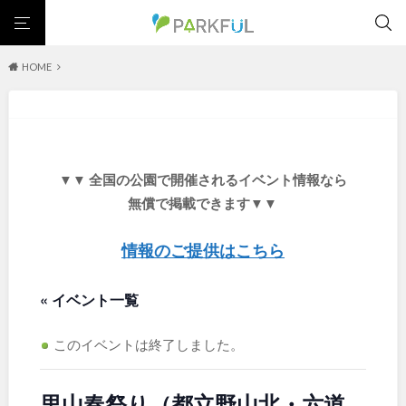
HOME
芝生広場
幼児向け
芝生広場
幼児向け
大型遊具
ピックアップ1000公園
大型遊具
ピックアップ1000公園
自然が豊か
梅・桜の名所
景色が良い
水遊び
北海道・東北
テニスコート
野球場
紅葉の名所
バーベキュー
自然が豊か
梅・桜の名所
▼▼ 全国の公園で開催されるイベント情報なら
カフェ・レストラン
ランニングコース
サッカー・フットサル
景色が良い
水遊び
北海道
青森
無償で掲載できます▼▼
動物園・ふれあい
歴史・文化財
日本庭園
紅葉の美しい公園
テニスコート
野球場
さくら名所100公園
屋内遊び場
アスレチックコース
紅葉の名所
バーベキュー
情報のご提供はこちら
岩手
宮城
バスケットボール
彫刻・アート
桜・梅の名所
コトブキ事例
カフェ・レストラン
ランニングコース
洋式庭園
ドッグラン
ローラー滑り台
植物園
夜景スポット
« イベント一覧
サッカー・フットサル
動物園・ふれあい
秋田
山形
Pickup
花の名所
プレーパーク
美術館
公園グルメ
歴史・文化財
日本庭園
インクルーシブパーク
屋根付き遊び場
花菖蒲
キャンプ場
このイベントは終了しました。
福島
紅葉の美しい公園
さくら名所100公園
ふわふわドーム
バスケットゴール
ライトアップ
イルミネーション
屋内遊び場
アスレチックコース
イベント
交通公園
健康遊具
ゲートボール
スケートパーク
里山春祭り（都立野山北・六道
バスケットボール
彫刻・アート