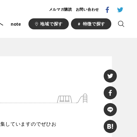
メルマガ購読
お問い合わせ
へ
note
地域で探す
特徴で探す
1000公園
自然が豊か
梅・桜の名所
ト
野球場
キュー
山形
福島
フットサル
ランニングコース
い公園
さくら名所100公園
あい
募集していますのでぜひお
ト
桜・梅の名所