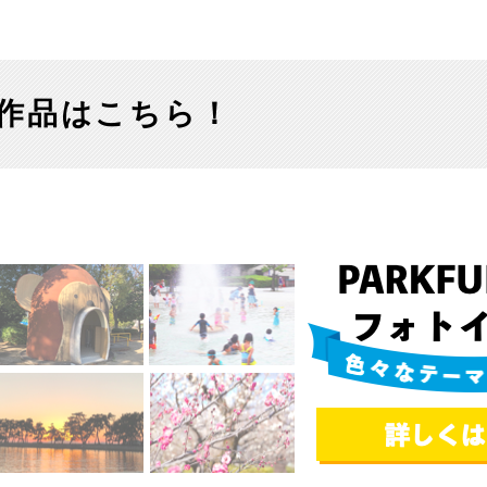
日本庭園
紅葉の美しい公園
さくら名所100公園
屋内遊び
群馬
埼玉
千葉
ドッグラン
ローラー滑
ス
バスケットボール
彫刻・アート
桜・梅の名所
コト
花の名所
プレーパー
グラン
ローラー滑り台
植物園
夜景スポット
Pickup
作品はこちら！
ブパーク
屋根付き遊び場
花菖蒲
公園グルメ
美術館
インクルーシブパーク
屋根付き遊び場
ム
健康遊具
ゲートボー
石川
福井
山梨
スケットゴール
ふわふわドーム
健康遊具
ゲートボール
ョン
イベント
交通公園
イルミネーション
イベント
交通公園
地域で探す
地域で探す
京都
大阪
兵庫