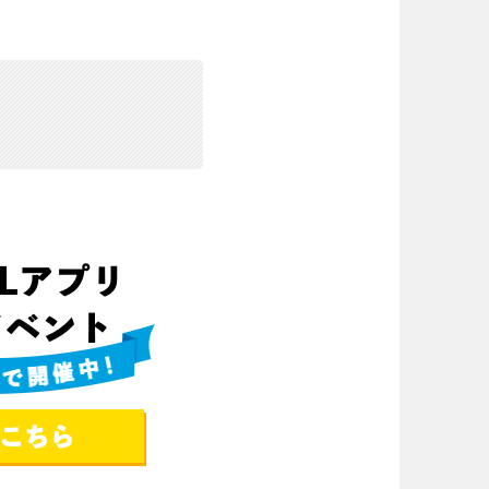
場
東京
神奈川
り台
植物園
ブキ事例
ク
公園グルメ
花の名所
キャンプ場
花菖蒲
ル
スケートパーク
長野
岐阜
スケートパーク
奈良
和歌山