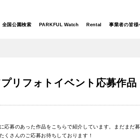
全国公園検索
PARKFUL Watch
Rental
事業者の皆様
大型遊具
ピックアップ
Lアプリフォトイベント応募作品
向け
大型遊具
ピックアップ1000公園
自然が豊か
水遊び
テニスコー
遊び
テニスコート
野球場
紅葉の名所
バーベ
岩手
宮城
秋田
カフェ・レストラン
サッカー・
日本庭園
紅葉の美し
ン
サッカー・フットサル
ランニングコース
動物園・ふれ
に応募のあった作品をこちらで紹介しています。まだまだ
たくさんのご応募お待ちしております！
コース
バスケットボール
彫刻・アー