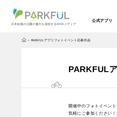
公式アプリ
日本全国の公園の魅力を発信するWEBメディア
PARKFULアプリフォトイベント応募作品
>
芝生広場
幼児向け
PARKFU
芝生広場
幼児
北海道・東北
梅・桜の名所
景色が良い
景色が良い
水
北海道
青森
紅葉の名所
バーベキュー
動物園・ふれあい
歴史・文化財
カフェ・レストラ
開催中のフォトイベント
関東
気軽にご参加ください！
屋内遊び場
アスレチック