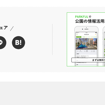
岡山
広島
山口
ェア
長崎
熊本
大分
特徴で探す