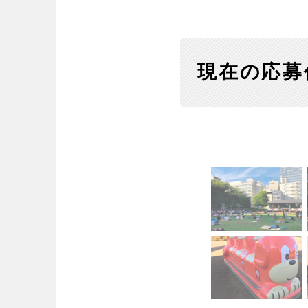
歴史・文化財
茨城
栃木
コトブキ事例
洋式庭園
アスレチックコー
夜景スポット
Pickup
洋式庭園
ドッ
現在の応募
甲信越・東海・北陸
美術館
インクルーシ
プレーパーク
バスケットゴール
ふわふわドー
新潟
富山
キャンプ場
バ
ライトアップ
イルミネーシ
静岡
愛知
ライトアップ
近畿
三重
滋賀