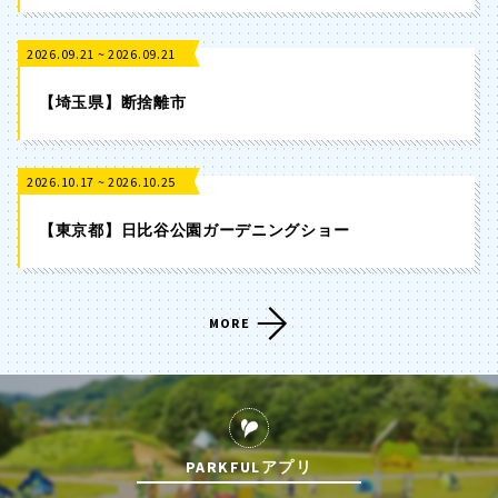
香川
愛媛
2026.09.21 ~ 2026.09.21
高知
【埼玉県】断捨離市
2026.10.17 ~ 2026.10.25
九州・沖縄
【東京都】日比谷公園ガーデニングショー
福岡
佐賀
MORE
長崎
熊本
大分
宮崎
PARKFULアプリ
鹿児島
沖縄