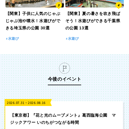
京都
大阪
【関東】子供に人気のじゃぶ
【関東】夏の暑さを吹き飛ば
兵庫
奈良
じゃぶ池や噴水！水遊びがで
そう！水遊びができる千葉県
きる埼玉県の公園 30選
の公園 13選
和歌山
水遊び
水遊び
中国・四国
今後のイベント
鳥取
島根
岡山
広島
2026.07.31 ~ 2026.08.16
【東京都】『花と光のムーブメント』葛西臨海公園 マ
山口
徳島
ジックアワー いのちがつながる時間