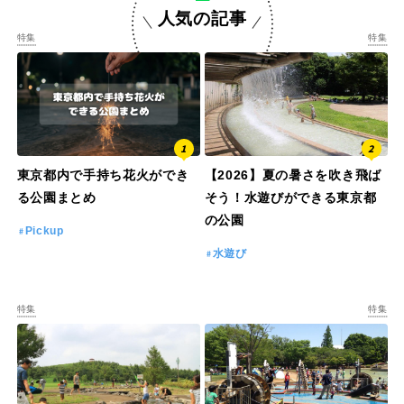
人気の記事
交通公園
特集
特集
石川
福井
地域で探す
山梨
長野
岐阜
静岡
東京都内で手持ち花火ができ
【2026】夏の暑さを吹き飛ば
る公園まとめ
そう！水遊びができる東京都
の公園
愛知
Pickup
水遊び
近畿
特集
特集
三重
滋賀