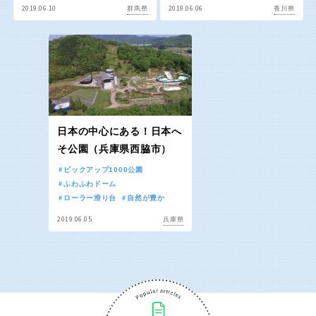
屋内遊び場
アスレチックコース
バスケットゴール
ふわふわドーム
健康遊具
ゲートボール
2019.06.10
2019.06.06
群馬県
香川県
バスケットボール
彫刻・アート
スケートパーク
ライトアップ
イルミネーション
イベント
関東
桜・梅の名所
コトブキ事例
交通公園
茨城
栃木
洋式庭園
ドッグラン
ローラー滑り台
夜景スポット
地域で探す
群馬
埼玉
植物園
Pickup
日本の中心にある！日本へ
プレーパーク
花の名所
そ公園（兵庫県西脇市）
千葉
東京
美術館
公園グルメ
ピックアップ1000公園
ふわふわドーム
インクルーシブパーク
屋根付き遊び場
ローラー滑り台
自然が豊か
神奈川
花菖蒲
キャンプ場
2019.06.05
兵庫県
バスケットゴール
ふわふわドーム
健康遊具
ゲートボール
甲信越・東海・北陸
スケートパーク
ライトアップ
イルミネーション
新潟
イベント
富山