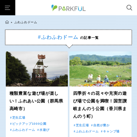
ふわふわドーム
>
#ふわふわドーム
の記事一覧
芝生広場
幼児向け
芝生広場
幼児向け
大型遊具
ピックアップ1000公園
北海道・東北
大型遊具
ピックアップ1000公園
自然が豊か
梅・桜の名所
景色が良い
水遊び
自然が豊か
梅・桜の名所
テニスコート
野球場
紅葉の名所
バーベキュー
北海道
青森
景色が良い
水遊び
カフェ・レストラン
サッカー・フットサル
ランニングコース
テニスコート
野球場
動物園・ふれあい
歴史・文化財
日本庭園
紅葉の美しい公園
岩手
宮城
紅葉の名所
バーベキュー
さくら名所100公園
屋内遊び場
アスレチックコース
種類豊富な遊び場が楽し
四季折々の花々や充実の遊
カフェ・レストラン
サッカー・フットサル
い！ふれあい公園（群馬県
び場で公園を満喫！国営讃
バスケットボール
彫刻・アート
桜・梅の名所
コトブキ事例
秋田
山形
高崎市）
岐まんのう公園（香川県ま
ランニングコース
動物園・ふれあい
洋式庭園
ドッグラン
ローラー滑り台
夜景スポット
植物園
んのう町）
芝生広場
歴史・文化財
日本庭園
Pickup
プレーパーク
花の名所
美術館
公園グルメ
福島
ピックアップ1000公園
芝生広場
自然が豊か
紅葉の美しい公園
さくら名所100公園
ふわふわドーム
水遊び
インクルーシブパーク
屋根付き遊び場
花菖蒲
キャンプ場
ふわふわドーム
キャンプ場