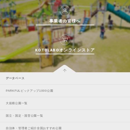
事業者の皆様へ
特徴で探す
KOTOLABOオンラインストア
データベース
PARKFULピックアップ1000公園
大規模公園一覧
国立・国定・国営公園一覧
自治体・管理者ご紹介全国おすすめ公園