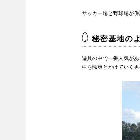
歴史・文化財
茨城
栃木
コトブキ事例
洋式庭園
サッカー場と野球場が併
アスレチックコー
夜景スポット
Pickup
洋式庭園
ドッ
秘密基地の
甲信越・東海・北陸
公園グルメ
インクルーシ
プレーパーク
ふわふわドーム
バスケットゴ
新潟
富山
遊具の中で一番人気があ
キャンプ場
ふ
中を颯爽とかけていく男
交通公園
健康遊具
静岡
愛知
交通公園
健康
近畿
三重
滋賀