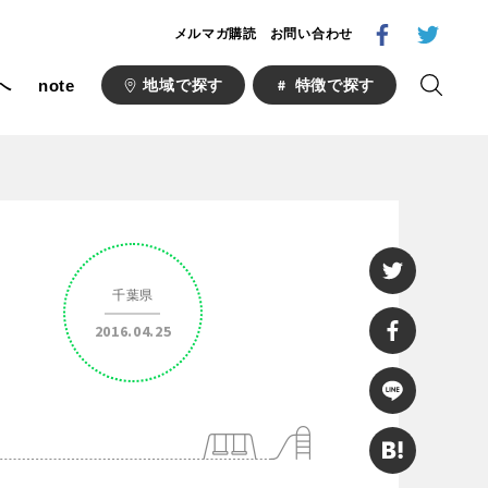
メルマガ購読
お問い合わせ
へ
note
地域で探す
特徴で探す
1000公園
自然が豊か
梅・桜の名所
千葉県
ト
野球場
2016.04.25
キュー
山形
福島
コース
サッカー・フットサル
い公園
さくら名所100公園
あい
ト
桜・梅の名所