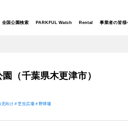
全国公園検索
PARKFUL Watch
Rental
事業者の皆様
大型遊具
ピックアップ
公園（千葉県木更津市）
向け
大型遊具
ピックアップ1000公園
自然が豊か
水遊び
テニスコー
遊び
テニスコート
野球場
紅葉の名所
バーベ
岩手
宮城
秋田
カフェ・レストラン
ランニング
幼児向け
芝生広場
野球場
日本庭園
紅葉の美し
ン
ランニングコース
サッカー・フットサル
動物園・ふれ
コース
バスケットボール
彫刻・アー