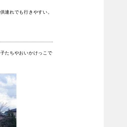
場
東京
神奈川
り台
植物園
子供連れでも行きやすい。
ブキ事例
ク
美術館
花の名所
キャンプ場
花菖蒲
ション
イベント
長野
岐阜
の子たちやおいかけっこで
ション
イベント
ーク
奈良
和歌山