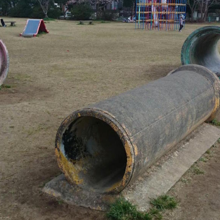
岡山
広島
山口
長崎
熊本
大分
特徴で探す