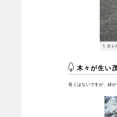
昔も
木々が生い
長くはないですが、緑が