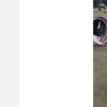
中国・四国
鳥取
島根
愛媛
高知
九州・沖縄
福岡
佐賀
沖縄