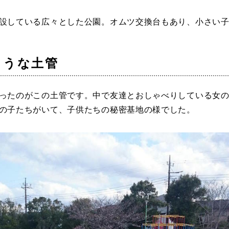
日本庭園
紅葉の美しい公園
さくら名所100公園
屋内遊び
群馬
埼玉
千葉
ドッグラン
ローラー滑
設している広々とした公園。オムツ交換台もあり、小さい
ス
バスケットボール
彫刻・アート
桜・梅の名所
コト
花の名所
プレーパー
グラン
ローラー滑り台
植物園
夜景スポット
Pickup
ような土管
ブパーク
屋根付き遊び場
花菖蒲
美術館
公園グルメ
インクルーシブパーク
屋根付き遊び場
ール
ライトアップ
イルミネー
石川
福井
山梨
ったのがこの土管です。中で友達とおしゃべりしている女
わふわドーム
バスケットゴール
ライトアップ
イルミネー
の子たちがいて、子供たちの秘密基地の様でした。
ゲートボール
スケートパ
遊具
ゲートボール
スケートパーク
地域で探す
地域で探す
京都
大阪
兵庫