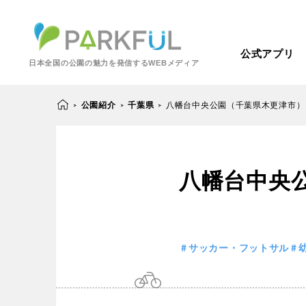
公式アプリ
日本全国の公園の魅力を発信するWEBメディア
公園紹介
千葉県
八幡台中央公園（千葉県木更津市）
>
>
>
芝生広場
幼児向け
八幡台中央
芝生広場
幼児
北海道・東北
梅・桜の名所
景色が良い
景色が良い
水
北海道
青森
紅葉の名所
バーベキュー
サッカー・フットサル
動物園・ふれあい
歴史・文化財
カフェ・レストラ
関東
屋内遊び場
アスレチック