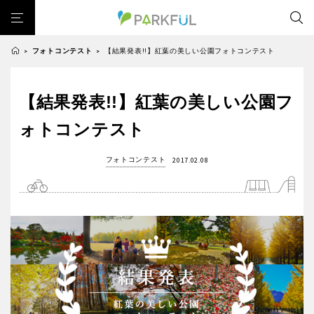
フォトコンテスト
【結果発表!!】紅葉の美しい公園フォトコンテスト
>
>
芝生広場
幼児向け
芝生広場
幼児向け
大型遊具
ピックアップ1000公園
【結果発表!!】紅葉の美しい公園フ
北海道・東北
大型遊具
ピックアップ1000公園
自然が豊か
梅・桜の名所
景色が良い
水遊び
ォトコンテスト
自然が豊か
梅・桜の名所
テニスコート
野球場
紅葉の名所
バーベキュー
北海道
青森
景色が良い
水遊び
フォトコンテスト
2017.02.08
カフェ・レストラン
ランニングコース
サッカー・フットサル
テニスコート
野球場
動物園・ふれあい
歴史・文化財
日本庭園
紅葉の美しい公園
岩手
宮城
紅葉の名所
バーベキュー
さくら名所100公園
屋内遊び場
アスレチックコース
カフェ・レストラン
ランニングコース
バスケットボール
彫刻・アート
桜・梅の名所
コトブキ事例
秋田
山形
サッカー・フットサル
動物園・ふれあい
洋式庭園
ドッグラン
ローラー滑り台
植物園
夜景スポット
歴史・文化財
日本庭園
Pickup
花の名所
プレーパーク
美術館
公園グルメ
福島
紅葉の美しい公園
さくら名所100公園
インクルーシブパーク
屋根付き遊び場
花菖蒲
キャンプ場