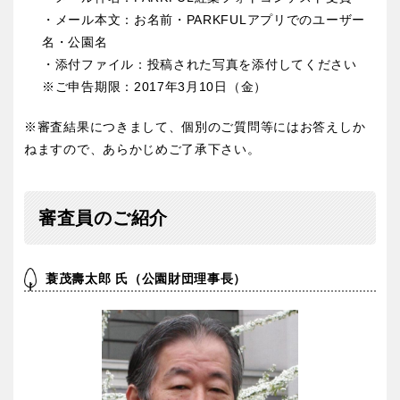
京都
大阪
・メール本文：お名前・PARKFULアプリでのユーザー
名・公園名
兵庫
奈良
・添付ファイル：投稿された写真を添付してください
※ご申告期限：2017年3月10日（金）
和歌山
※審査結果につきまして、個別のご質問等にはお答えしか
ねますので、あらかじめご了承下さい。
中国・四国
審査員のご紹介
鳥取
島根
蓑茂壽太郎 氏（公園財団理事長）
岡山
広島
山口
徳島