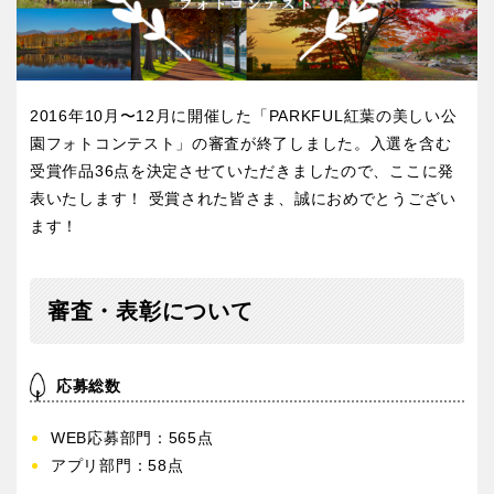
屋内遊び場
アスレチックコース
ふわふわドーム
バスケットゴール
ライトアップ
イルミネーション
バスケットボール
彫刻・アート
イベント
交通公園
健康遊具
ゲートボール
スケートパーク
関東
桜・梅の名所
コトブキ事例
茨城
栃木
2016年10月〜12月に開催した「PARKFUL紅葉の美しい公
洋式庭園
ドッグラン
地域で探す
園フォトコンテスト」の審査が終了しました。入選を含む
ローラー滑り台
植物園
受賞作品36点を決定させていただきましたので、ここに発
群馬
埼玉
夜景スポット
Pickup
表いたします！ 受賞された皆さま、誠におめでとうござい
ます！
花の名所
プレーパーク
千葉
東京
美術館
公園グルメ
インクルーシブパーク
屋根付き遊び場
審査・表彰について
神奈川
花菖蒲
キャンプ場
ふわふわドーム
バスケットゴール
応募総数
ライトアップ
イルミネーション
甲信越・東海・北陸
WEB応募部門：565点
イベント
交通公園
アプリ部門：58点
健康遊具
新潟
ゲートボール
富山