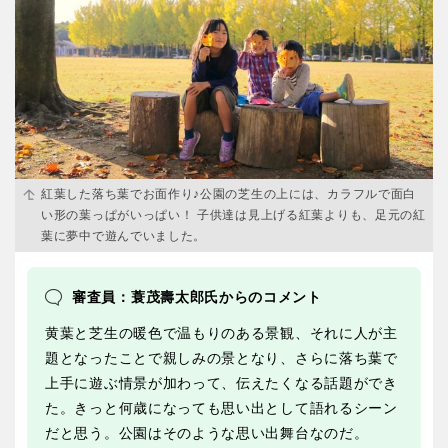
紅葉した落ち葉でお面作り♪公園の芝生の上には、カラフルで面白
い形の葉っぱがいっぱい！ 子供達は見上げる紅葉よりも、足元の紅
葉に夢中で遊んでいました。
審査員：蓑茂壽太郎氏からのコメント
黄葉と芝生の暖色で温もりのある景観、それに人が主
題となったことで親しみの景となり、さらに落ち葉で
上手に遊ぶ情景が加わって、伝えたくなる話題ができ
た。きっと何歳になっても思い出として語れるシーン
だと思う。公園はそのような思い出舞台なのだ。