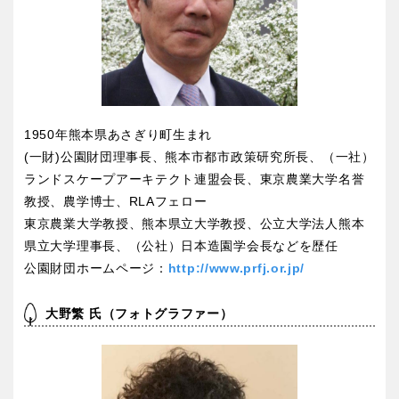
香川
愛媛
高知
1950年熊本県あさぎり町生まれ
(一財)公園財団理事長、熊本市都市政策研究所長、（一社）
九州・沖縄
ランドスケープアーキテクト連盟会長、東京農業大学名誉
教授、農学博士、RLAフェロー
福岡
佐賀
東京農業大学教授、熊本県立大学教授、公立大学法人熊本
県立大学理事長、（公社）日本造園学会長などを歴任
長崎
熊本
公園財団ホームページ：
http://www.prfj.or.jp/
大野繁 氏（フォトグラファー）
大分
宮崎
鹿児島
沖縄