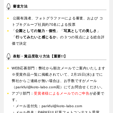
スケートパーク
審査方法
石川
福井
公園有識者、フォトグラファーによる審査、および コ
トブキグループ社員約70名による投票
地域で探す
山梨
長野
「
公園としての魅力・個性
」「
写真としての美しさ
」
「
行ってみたいと感じるか
」の３つの視点による総合評
価で決定
岐阜
静岡
表彰・賞品受取り方法【重要!!】
愛知
WEB応募部門：弊社から順次メールでご案内いたします
※受賞作品一覧に掲載されていて、2月15日(水)までに
弊社からご連絡が無い場合は、お手数ですがメール
近畿
（parkful@koto-labo.com宛）にてお問合せください。
アプリ部門：
受賞者様によるメールでのご申告
が必要で
三重
滋賀
す。
・メール送付先：parkful@koto-labo.com
・メール件名：PARKFUL紅葉フォトコンテスト受賞