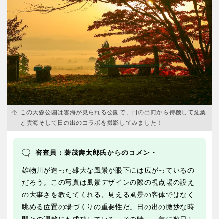
この大森公園は雲海が見られる公園で、日の出前から待機して紅葉
と雲海そして日の出のコラボを撮影してみました！
審査員：蓑茂壽太郎氏からのコメント
雄物川が造った雄大な風景が眼下には広がっているの
だろう。この写真は風景デザインの際の視点場の設え
の大事さを教えてくれる。見える風景の客体ではなく
眺める位置の場づくりの重要性だ。日の出の微妙な時
間との調整にも成功している。その時、一年に数日し