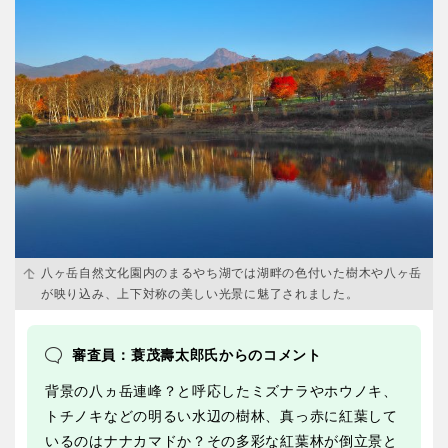
八ヶ岳自然文化園内のまるやち湖では湖畔の色付いた樹木や八ヶ岳
が映り込み、上下対称の美しい光景に魅了されました。
審査員：蓑茂壽太郎氏からのコメント
背景の八ヵ岳連峰？と呼応したミズナラやホウノキ、
トチノキなどの明るい水辺の樹林、真っ赤に紅葉して
いるのはナナカマドか？その多彩な紅葉林が倒立景と