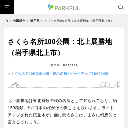
公園紹介
岩手県
さくら名所100公園：北上展勝地（岩手県北上市）
>
>
>
芝生広場
幼児向け
芝生広場
幼児向け
大型遊具
ピックアップ1000公園
さくら名所100公園：北上展勝地
北海道・東北
大型遊具
ピックアップ1000公園
自然が豊か
梅・桜の名所
景色が良い
水遊び
（岩手県北上市）
自然が豊か
梅・桜の名所
テニスコート
野球場
紅葉の名所
バーベキュー
北海道
青森
景色が良い
水遊び
岩手県
2017.03.24
カフェ・レストラン
サッカー・フットサル
ランニングコース
テニスコート
野球場
さくら名所100公園
梅・桜の名所
ピックアップ1000公園
動物園・ふれあい
歴史・文化財
日本庭園
紅葉の美しい公園
岩手
宮城
紅葉の名所
バーベキュー
さくら名所100公園
屋内遊び場
アスレチックコース
カフェ・レストラン
サッカー・フットサル
バスケットボール
彫刻・アート
桜・梅の名所
コトブキ事例
秋田
山形
北上展勝地は東北有数の桜の名所として知られており、約
ランニングコース
動物園・ふれあい
洋式庭園
ドッグラン
ローラー滑り台
植物園
夜景スポット
150種類、約1万本の桜がその美しさを競います。ライト
歴史・文化財
日本庭園
Pickup
花の名所
プレーパーク
公園グルメ
美術館
アップされた桜並木が川面に映るさまは、まさに幻想的と
福島
紅葉の美しい公園
さくら名所100公園
言えるでしょう。
インクルーシブパーク
屋根付き遊び場
花菖蒲
キャンプ場