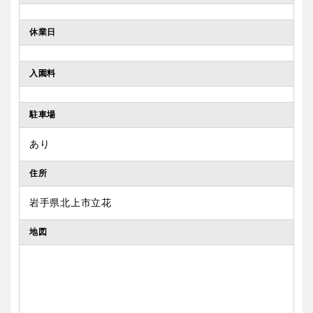
京都
大阪
休業日
兵庫
奈良
入園料
和歌山
駐車場
あり
中国・四国
住所
鳥取
島根
岩手県北上市立花
地図
岡山
広島
山口
徳島