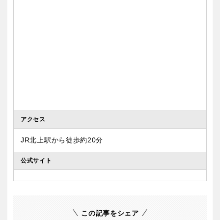
香川
愛媛
高知
九州・沖縄
福岡
佐賀
アクセス
JR北上駅から徒歩約20分
長崎
熊本
公式サイト
大分
宮崎
鹿児島
沖縄
この記事をシェア