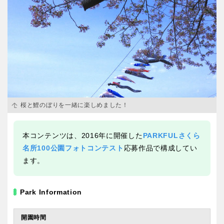
交通公園
石川
福井
地域で探す
山梨
長野
岐阜
静岡
桜と鯉のぼりを一緒に楽しめました！
愛知
本コンテンツは、2016年に開催した
PARKFULさくら
名所100公園フォトコンテスト
応募作品で構成してい
ます。
近畿
Park Information
三重
滋賀
開園時間