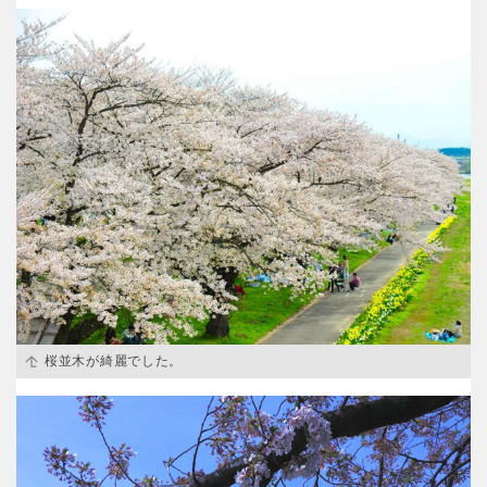
屋内遊び場
アスレチックコース
バスケットゴール
ふわふわドーム
健康遊具
ゲートボール
バスケットボール
彫刻・アート
スケートパーク
ライトアップ
イルミネーション
イベント
関東
桜・梅の名所
コトブキ事例
交通公園
茨城
栃木
洋式庭園
ドッグラン
ローラー滑り台
植物園
地域で探す
群馬
埼玉
夜景スポット
Pickup
花の名所
プレーパーク
千葉
東京
公園グルメ
美術館
インクルーシブパーク
屋根付き遊び場
神奈川
花菖蒲
キャンプ場
桜並木が綺麗でした。
バスケットゴール
ふわふわドーム
健康遊具
ゲートボール
甲信越・東海・北陸
スケートパーク
ライトアップ
イルミネーション
新潟
イベント
富山