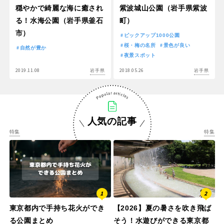
穏やかで綺麗な海に癒され
紫波城山公園（岩手県紫波
る！水海公園（岩手県釜石
町）
市）
ピックアップ1000公園
桜・梅の名所
景色が良い
自然が豊か
夜景スポット
2019.11.08
2018.05.26
岩手県
岩手県
人気の記事
特集
特集
東京都内で手持ち花火ができ
【2026】夏の暑さを吹き飛ば
る公園まとめ
そう！水遊びができる東京都