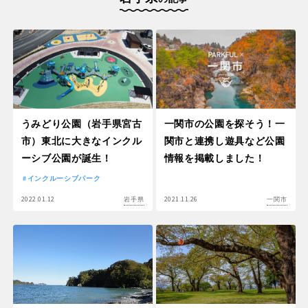
うみどり公園（岩手県宮古
一関市の公園を探そう！一
市）東北に大きなインクル
関市と連携し遊具など公園
ーシブ公園が誕生！
情報を掲載しました！
インクルーシブパーク
2022.01.12
2021.11.26
岩手県
一関市