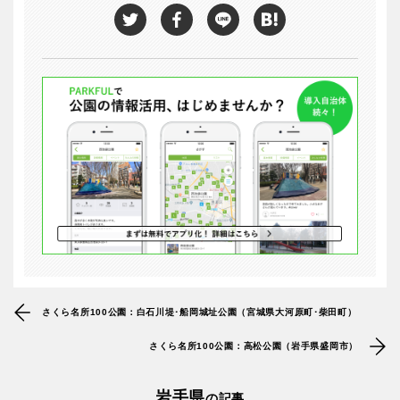
特徴で探す
さくら名所100公園：白石川堤･船岡城址公園（宮城県大河原町･柴田町）
さくら名所100公園：高松公園（岩手県盛岡市）
岩手県
の記事