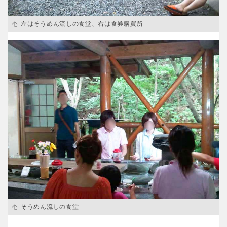
交通公園
左はそうめん流しの食堂、右は食券購買所
石川
福井
地域で探す
山梨
長野
岐阜
静岡
愛知
近畿
三重
滋賀
そうめん流しの食堂