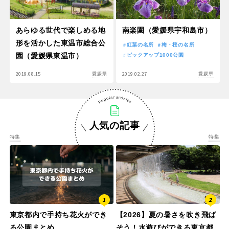
あらゆる世代で楽しめる地
南楽園（愛媛県宇和島市）
形を活かした東温市総合公
紅葉の名所
梅・桜の名所
園（愛媛県東温市）
ピックアップ1000公園
2019.08.15
2019.02.27
愛媛県
愛媛県
人気の記事
特集
特集
東京都内で手持ち花火ができ
【2026】夏の暑さを吹き飛ば
る公園まとめ
そう！水遊びができる東京都