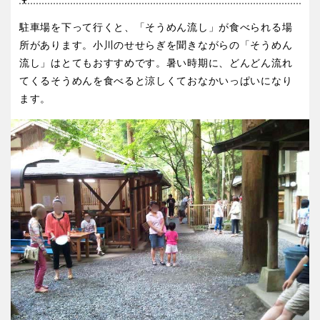
屋内遊び場
アスレチックコース
バスケットゴール
ふわふわドーム
健康遊具
ゲートボール
駐車場を下って行くと、「そうめん流し」が食べられる場
バスケットボール
彫刻・アート
スケートパーク
ライトアップ
イルミネーション
イベント
関東
所があります。小川のせせらぎを聞きながらの「そうめん
桜・梅の名所
コトブキ事例
交通公園
流し」はとてもおすすめです。暑い時期に、どんどん流れ
茨城
栃木
洋式庭園
ドッグラン
てくるそうめんを食べると涼しくておなかいっぱいになり
ます。
ローラー滑り台
植物園
地域で探す
群馬
埼玉
夜景スポット
Pickup
花の名所
プレーパーク
千葉
東京
公園グルメ
美術館
インクルーシブパーク
屋根付き遊び場
神奈川
花菖蒲
キャンプ場
バスケットゴール
ふわふわドーム
健康遊具
ゲートボール
甲信越・東海・北陸
スケートパーク
ライトアップ
イルミネーション
新潟
イベント
富山