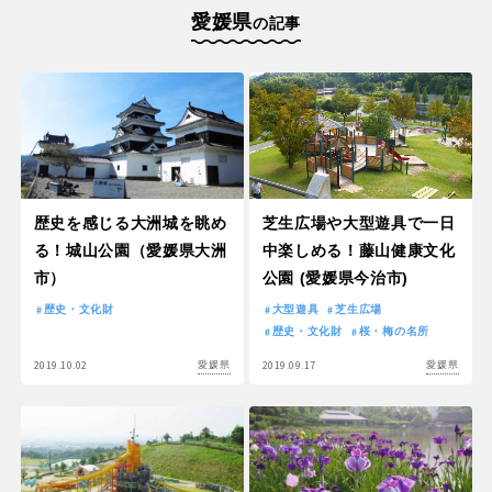
愛媛県
の記事
歴史を感じる大洲城を眺め
芝生広場や大型遊具で一日
る！城山公園（愛媛県大洲
中楽しめる！藤山健康文化
市）
公園 (愛媛県今治市)
歴史・文化財
大型遊具
芝生広場
歴史・文化財
桜・梅の名所
2019.10.02
2019.09.17
愛媛県
愛媛県