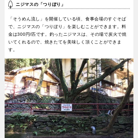
京都
大阪
ニジマスの「つりぼり」
「そうめん流し」を開催している頃、食事会場のすぐそば
兵庫
奈良
で、ニジマスの「つりぼり」を楽しむことができます。料
金は300円/匹です。釣ったニジマスは、その場で炭火で焼
和歌山
いてくれるので、焼きたてを美味しく頂くことができま
す。
中国・四国
鳥取
島根
岡山
広島
山口
徳島