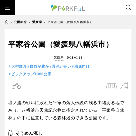
公園紹介
愛媛県
平家谷公園（愛媛県八幡浜市）
>
>
>
芝生広場
幼児向け
芝生広場
幼児向け
大型遊具
ピックアップ1000公園
平家谷公園（愛媛県八幡浜市）
北海道・東北
大型遊具
ピックアップ1000公園
自然が豊か
梅・桜の名所
景色が良い
水遊び
愛媛県
2018.01.15
自然が豊か
梅・桜の名所
テニスコート
野球場
紅葉の名所
バーベキュー
北海道
青森
大型遊具
自然が豊か
景色が良い
幼児向け
景色が良い
水遊び
カフェ・レストラン
サッカー・フットサル
ランニングコース
ピックアップ1000公園
テニスコート
野球場
動物園・ふれあい
歴史・文化財
日本庭園
紅葉の美しい公園
岩手
宮城
紅葉の名所
バーベキュー
さくら名所100公園
屋内遊び場
アスレチックコース
カフェ・レストラン
サッカー・フットサル
バスケットボール
彫刻・アート
桜・梅の名所
コトブキ事例
壇ノ浦の戦いに敗れた平家の落人伝説の残る由緒ある地で
秋田
山形
ランニングコース
動物園・ふれあい
あり、八幡浜市天然記念物に指定されている「平家谷自然
洋式庭園
ドッグラン
ローラー滑り台
植物園
夜景スポット
林」の中に位置している森林浴のできる公園です。
歴史・文化財
日本庭園
Pickup
花の名所
プレーパーク
公園グルメ
美術館
福島
紅葉の美しい公園
さくら名所100公園
インクルーシブパーク
屋根付き遊び場
花菖蒲
キャンプ場
そうめん流し