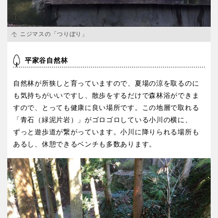
香川
愛媛
ニジマスの「つりぼり」
高知
平家谷自然林
自然林が所狭しと育っていますので、夏場の涼を取るのに
九州・沖縄
も気持ちがいいですし、散歩をするだけで森林浴ができま
すので、とっても健康に良い場所です。この地層で取れる
福岡
佐賀
「青石（緑泥片岩）」がゴロゴロしている小川の横に、
ずっと遊歩道が繋がっています。小川に降りられる場所も
長崎
熊本
あるし、休憩できるベンチも多数あります。
大分
宮崎
鹿児島
沖縄