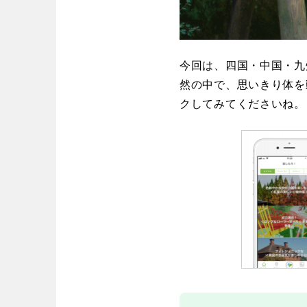
中国・四国
鳥取
島根
今回は、四国・中国・九
然の中で、思いきり体を
愛媛
高知
クしてみてくださいね。
九州・沖縄
福岡
佐賀
沖縄