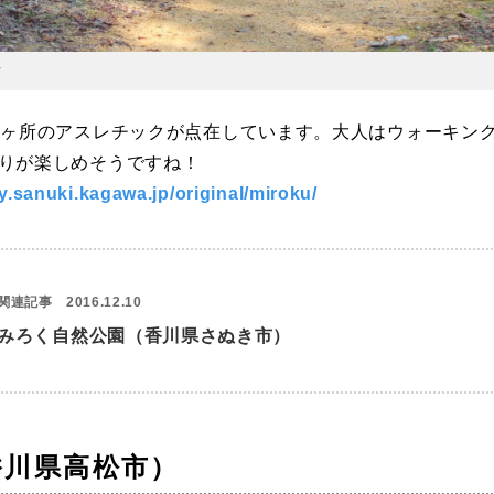
ク
6ヶ所のアスレチックが点在しています。大人はウォーキン
りが楽しめそうですね！
ty.sanuki.kagawa.jp/original/miroku/
関連記事
2016.12.10
みろく自然公園（香川県さぬき市）
香川県高松市）