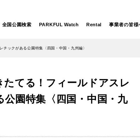
全国公園検索
PARKFUL Watch
Rental
事業者の皆様
レチックがある公園特集〈四国・中国・九州編〉
大型遊具
ピックアップ
きたてる！フィールドアスレ
向け
大型遊具
ピックアップ1000公園
自然が豊か
水遊び
テニスコー
る公園特集〈四国・中国・九
遊び
テニスコート
野球場
紅葉の名所
バーベ
岩手
宮城
秋田
カフェ・レストラン
ランニング
日本庭園
紅葉の美し
ン
ランニングコース
サッカー・フットサル
動物園・ふれ
コース
バスケットボール
彫刻・アー