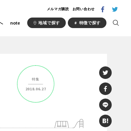
メルマガ購読
お問い合わせ
へ
note
地域で探す
特徴で探す
1000公園
自然が豊か
梅・桜の名所
特集
ト
野球場
2018.06.27
キュー
山形
福島
コース
サッカー・フットサル
い公園
さくら名所100公園
あい
ト
桜・梅の名所