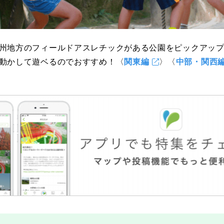
岡山
広島
山口
州地方のフィールドアスレチックがある公園をピックアッ
動かして遊ベるのでおすすめ！〈
関東編
〉〈
中部・関西
長崎
熊本
大分
特徴で探す