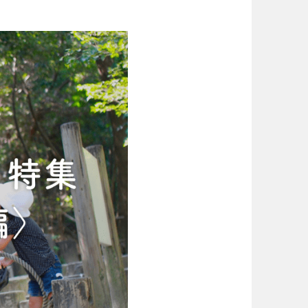
場
東京
神奈川
り台
植物園
ブキ事例
ク
美術館
花の名所
キャンプ場
花菖蒲
ション
イベント
長野
岐阜
ション
イベント
ーク
奈良
和歌山