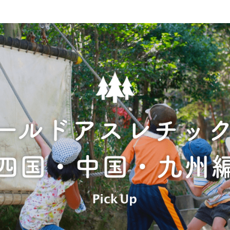
日本庭園
紅葉の美しい公園
さくら名所100公園
屋内遊び
群馬
埼玉
千葉
ドッグラン
ローラー滑
ス
バスケットボール
彫刻・アート
桜・梅の名所
コト
花の名所
プレーパー
グラン
ローラー滑り台
植物園
夜景スポット
Pickup
ブパーク
屋根付き遊び場
花菖蒲
美術館
公園グルメ
インクルーシブパーク
屋根付き遊び場
ール
ライトアップ
イルミネー
石川
福井
山梨
わふわドーム
バスケットゴール
ライトアップ
イルミネー
ゲートボール
スケートパ
遊具
ゲートボール
スケートパーク
地域で探す
地域で探す
京都
大阪
兵庫