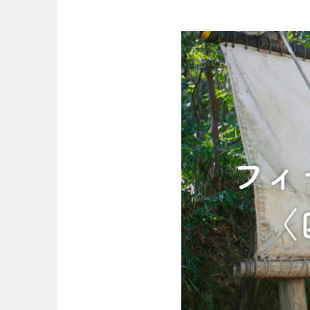
歴史・文化財
茨城
栃木
コトブキ事例
洋式庭園
アスレチックコー
夜景スポット
Pickup
洋式庭園
ドッ
甲信越・東海・北陸
公園グルメ
インクルーシ
プレーパーク
ふわふわドーム
バスケットゴ
新潟
富山
キャンプ場
ふ
交通公園
健康遊具
静岡
愛知
交通公園
健康
近畿
三重
滋賀