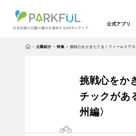
公式アプリ
日本全国の公園の魅力を発信するWEBメディア
公園紹介
特集
挑戦心をかきたてる！フィールドアス
>
>
>
芝生広場
幼児向け
挑戦心をか
芝生広場
幼児
北海道・東北
梅・桜の名所
景色が良い
チックがあ
景色が良い
水
北海道
青森
紅葉の名所
バーベキュー
州編〉
動物園・ふれあい
歴史・文化財
カフェ・レストラ
関東
屋内遊び場
アスレチック