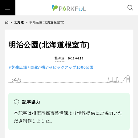
北海道
明治公園(北海道根室市)
>
>
芝生広場
幼児向け
芝生広場
幼児向け
大型遊具
ピックアップ1000公園
明治公園(北海道根室市)
北海道・東北
大型遊具
ピックアップ1000公園
自然が豊か
梅・桜の名所
景色が良い
水遊び
北海道
2019.04.17
自然が豊か
梅・桜の名所
テニスコート
野球場
紅葉の名所
バーベキュー
北海道
青森
芝生広場
自然が豊か
ピックアップ1000公園
景色が良い
水遊び
カフェ・レストラン
サッカー・フットサル
ランニングコース
テニスコート
野球場
動物園・ふれあい
歴史・文化財
日本庭園
紅葉の美しい公園
岩手
宮城
紅葉の名所
バーベキュー
さくら名所100公園
屋内遊び場
アスレチックコース
カフェ・レストラン
サッカー・フットサル
記事協力
バスケットボール
彫刻・アート
桜・梅の名所
コトブキ事例
秋田
山形
ランニングコース
動物園・ふれあい
洋式庭園
ドッグラン
ローラー滑り台
植物園
夜景スポット
本記事は根室市都市整備課より情報提供にご協力いた
歴史・文化財
日本庭園
だき制作しました。
Pickup
花の名所
プレーパーク
公園グルメ
美術館
福島
紅葉の美しい公園
さくら名所100公園
インクルーシブパーク
屋根付き遊び場
花菖蒲
キャンプ場