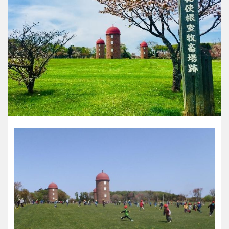
交通公園
石川
福井
地域で探す
山梨
長野
岐阜
静岡
愛知
近畿
三重
滋賀