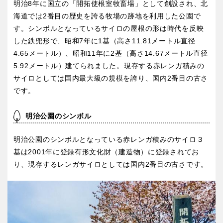
明治8年に国立の「開拓使根室牧畜場」として創設され、北
屋内遊び場
アスレチックコース
バスケットゴール
ふわふわドーム
健康遊具
ゲートボール
海道では2番目の歴史を誇る牧場の跡地を利用した公園で
バスケットボール
彫刻・アート
スケートパーク
ライトアップ
イルミネーション
イベント
関東
す。シンボルとなっているサイロの屋根の形は時代を反映
桜・梅の名所
コトブキ事例
交通公園
した鉄兜形で、昭和7年に1基（高さ11.81メートル直径
茨城
栃木
4.65メートル）、昭和11年に2基（高さ14.67メートル直径
洋式庭園
ドッグラン
5.92メートル）建てられました。現存する赤レンガ積みの
ローラー滑り台
植物園
地域で探す
サイロとしては国内最大級の規模を誇り、国内2番目の古さ
群馬
埼玉
夜景スポット
Pickup
です。
花の名所
プレーパーク
千葉
東京
明治公園のシンボル
公園グルメ
美術館
インクルーシブパーク
屋根付き遊び場
明治公園のシンボルとなっている赤レンガ積みのサイロ３
神奈川
基は2001年に登録有形文化財（建造物）に登録されてお
花菖蒲
キャンプ場
り、現存するレンガサイロとしては国内2番目の古さです。
バスケットゴール
ふわふわドーム
健康遊具
ゲートボール
甲信越・東海・北陸
スケートパーク
ライトアップ
イルミネーション
新潟
イベント
富山