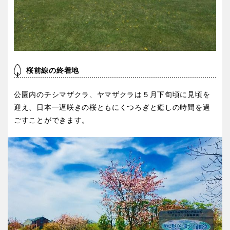
京都
大阪
兵庫
奈良
和歌山
桜前線の終着地
公園内のチシマザクラ、ヤマザクラは５月下旬頃に見頃を
迎え、日本一遅咲きの桜ともにくつろぎと癒しの時間を過
中国・四国
ごすことができます。
鳥取
島根
岡山
広島
山口
徳島