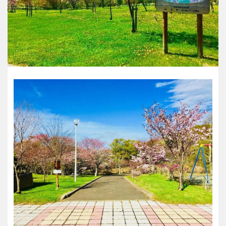
香川
愛媛
高知
九州・沖縄
福岡
佐賀
長崎
熊本
大分
宮崎
鹿児島
沖縄