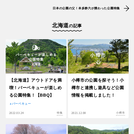
日本の公園の父！本多静六が携わった公園特集
北海道
の記事
【北海道】アウトドアを満
小樽市の公園を探そう！小
喫！バーベキューが楽しめ
樽市と連携し遊具など公園
る公園特集！【BBQ】
情報を掲載しました！
バーベキュー
2022.03.24
2021.12.08
特集
小樽市