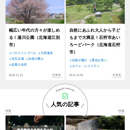
幅広い年代の方々が楽しめ
自然にあふれ大人から子ど
る！湯川公園（北海道江別
もまで大満足！石狩市あい
市）
ろーどパーク（北海道石狩
市）
バスケットゴール
大型遊具
芝生広場
自然が豊か
自然が豊か
景色が良い
紅葉の名所
カフェ・レストラン
2020.01.23
2019.12.06
北海道
北海道
人気の記事
特集
特集