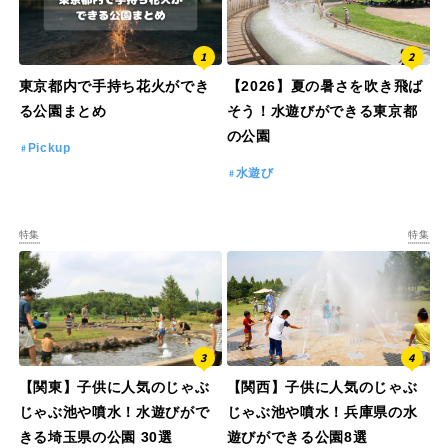
東京都内で手持ち花火ができ
【2026】夏の暑さを吹き飛ば
る公園まとめ
そう！水遊びができる東京都
の公園
Pickup
水遊び
特集
特集
【関東】子供に人気のじゃぶ
【関西】子供に人気のじゃぶ
じゃぶ池や噴水！水遊びがで
じゃぶ池や噴水！兵庫県の水
きる埼玉県の公園 30選
遊びができる公園8選