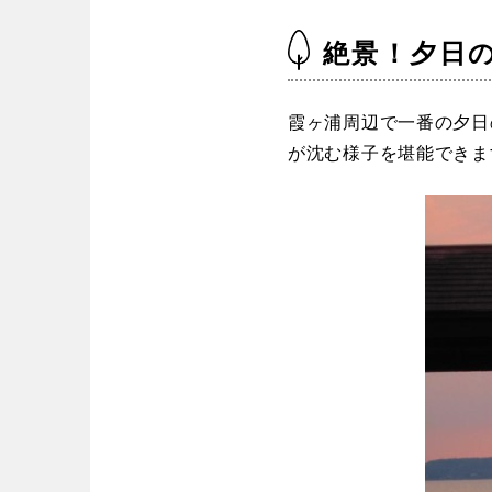
絶景！夕日
霞ヶ浦周辺で一番の夕日
が沈む様子を堪能できま