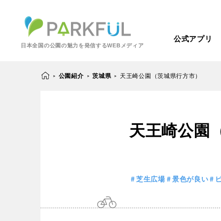
公式アプリ
日本全国の公園の魅力を発信するWEBメディア
公園紹介
茨城県
天王崎公園（茨城県行方市）
>
>
>
芝生広場
幼児向け
天王崎公園
芝生広場
幼児
北海道・東北
梅・桜の名所
景色が良い
景色が良い
水
北海道
青森
紅葉の名所
バーベキュー
芝生広場
景色が良い
動物園・ふれあい
歴史・文化財
カフェ・レストラ
関東
屋内遊び場
アスレチック