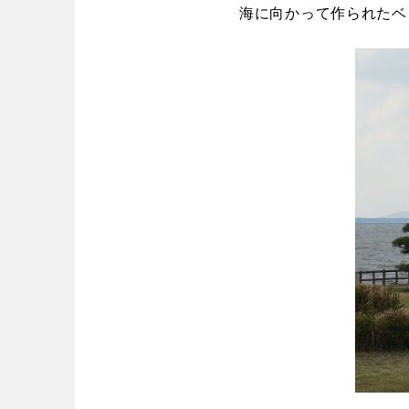
海に向かって作られたベ
中国・四国
鳥取
島根
愛媛
高知
九州・沖縄
福岡
佐賀
沖縄