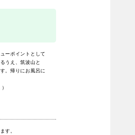
場
東京
神奈川
り台
植物園
ブキ事例
ク
公園グルメ
花の名所
キャンプ場
花菖蒲
ル
スケートパーク
長野
岐阜
ビューポイントとして
スケートパーク
きるうえ、筑波山と
ます。帰りにお風呂に
 ）
奈良
和歌山
めます。