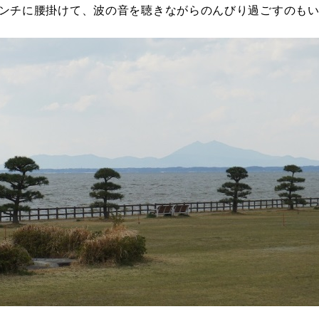
ンチに腰掛けて、波の音を聴きながらのんびり過ごすのも
岡山
広島
山口
長崎
熊本
大分
特徴で探す