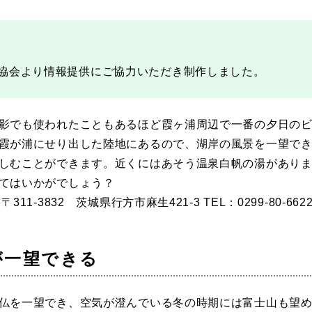
日本庭園
紅葉の美しい公園
さくら名所100公園
屋内遊び
群馬
埼玉
千葉
ドッグラン
ローラー滑
ス
バスケットボール
彫刻・アート
桜・梅の名所
コト
花の名所
プレーパー
グラン
ローラー滑り台
植物園
夜景スポット
Pickup
協会より情報提供にご協力いただき制作しました。
ブパーク
屋根付き遊び場
花菖蒲
公園グルメ
美術館
インクルーシブパーク
屋根付き遊び場
ム
健康遊具
ゲートボー
石川
福井
山梨
影でも使われたこともあるほど霞ヶ浦周辺で一番の夕日の
スケットゴール
ふわふわドーム
健康遊具
ゲートボール
霞が浦にせり出した陸地にあるので、湖岸の風景を一望で
ョン
イベント
交通公園
しむことができます。近くにはあそう温泉白帆の湯があり
イルミネーション
イベント
交通公園
てはいかがでしょう？
1-3832 茨城県行方市麻生421-3 TEL：0299-80-6622
地域で探す
地域で探す
が一望できる
京都
大阪
兵庫
仏を一望でき、空気が澄んでいる冬の時期には富士山も望