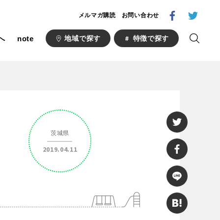
メルマガ購読
お問い合わせ
へ
note
地域で探す
特徴で探す
1000公園
自然が豊か
梅・桜の名所
茨城県
ト
野球場
2019.04.11
キュー
山形
福島
フットサル
ランニングコース
い公園
さくら名所100公園
あい
ト
桜・梅の名所