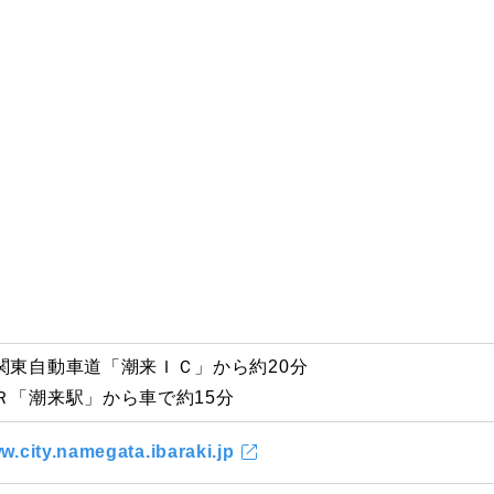
関東自動車道「潮来ＩＣ」から約20分
Ｒ「潮来駅」から車で約15分
w.city.namegata.ibaraki.jp