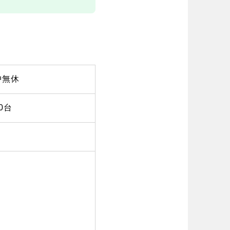
中無休
0台