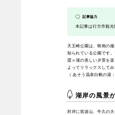
歴史・文化財
茨城
栃木
コトブキ事例
洋式庭園
アスレチックコー
記事協力
夜景スポット
Pickup
洋式庭園
ドッ
本記事は行方市観光
甲信越・東海・北陸
美術館
インクルーシ
プレーパーク
バスケットゴール
ふわふわドー
新潟
富山
天王崎公園は、映画の撮
キャンプ場
バ
知られている公園です。
ライトアップ
イルミネーシ
霞ヶ浦の美しい夕景を楽
静岡
愛知
ライトアップ
よってリラックスしてみ
（ あそう温泉白帆の湯：〒31
近畿
湖岸の風景
三重
滋賀
対岸に筑波山、牛久の大