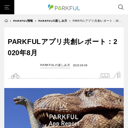
PARKFUL情報
PARKFULの楽しみ方
PARKFULアプリ共創レポート：2020年8月
>
>
>
芝生広場
幼児向け
芝生広場
幼児向け
大型遊具
ピックアップ1000公園
PARKFULアプリ共創レポート：2
北海道・東北
大型遊具
ピックアップ1000公園
自然が豊か
梅・桜の名所
景色が良い
水遊び
020年8月
自然が豊か
梅・桜の名所
テニスコート
野球場
紅葉の名所
バーベキュー
北海道
青森
景色が良い
水遊び
PARKFULの楽しみ方
2020.09.09
カフェ・レストラン
サッカー・フットサル
ランニングコース
テニスコート
野球場
動物園・ふれあい
歴史・文化財
日本庭園
紅葉の美しい公園
岩手
宮城
紅葉の名所
バーベキュー
さくら名所100公園
屋内遊び場
アスレチックコース
カフェ・レストラン
サッカー・フットサル
バスケットボール
彫刻・アート
桜・梅の名所
コトブキ事例
秋田
山形
ランニングコース
動物園・ふれあい
洋式庭園
ドッグラン
ローラー滑り台
夜景スポット
植物園
歴史・文化財
日本庭園
Pickup
プレーパーク
花の名所
美術館
公園グルメ
福島
紅葉の美しい公園
さくら名所100公園
インクルーシブパーク
屋根付き遊び場
花菖蒲
キャンプ場