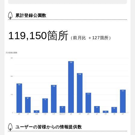
京都
大阪
累計登録公園数
兵庫
奈良
119,150箇所
（前月比 ＋127箇所）
和歌山
中国・四国
鳥取
島根
岡山
広島
山口
徳島
ユーザーの皆様からの情報提供数