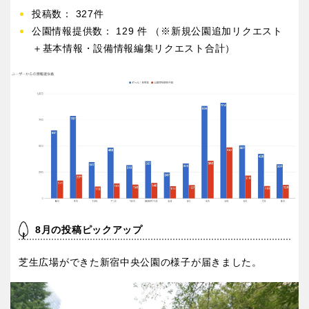
投稿数： 327件
香川
愛媛
公園情報提供数： 129 件 （※新規公園追加リクエスト
＋基本情報・設備情報編集リクエスト合計）
高知
九州・沖縄
福岡
佐賀
長崎
熊本
8月の投稿ピックアップ
大分
宮崎
芝生広場ができた新宿中央公園の様子が届きました。
鹿児島
沖縄