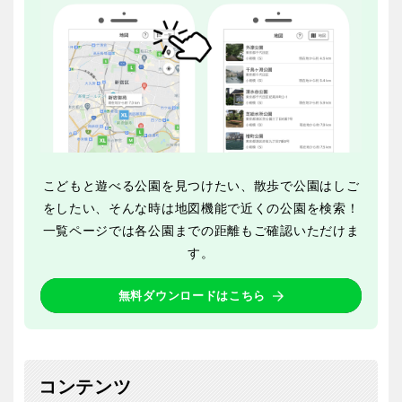
交通公園
石川
福井
地域で探す
山梨
長野
岐阜
静岡
こどもと遊べる公園を見つけたい、散歩で公園はしご
をしたい、そんな時は地図機能で近くの公園を検索！
愛知
一覧ページでは各公園までの距離もご確認いただけま
す。
無料ダウンロードはこちら
近畿
三重
滋賀
コンテンツ