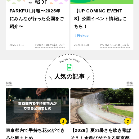
PARKFUL月報〜2025年
【UP COMING EVENT
にみんなが行った公園をご
S】公園イベント情報はこ
紹介〜
ちら！
Pickup
2026.01.19
2026.01.08
PARKFULの楽しみ方
PARKFULの楽しみ方
人気の記事
特集
特集
東京都内で手持ち花火ができ
【2026】夏の暑さを吹き飛ば
る公園まとめ
そう！水遊びができる東京都