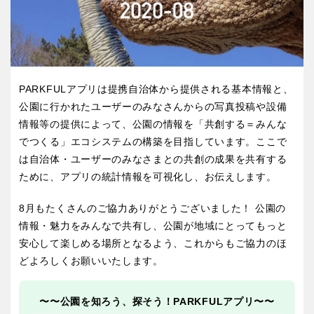
屋内遊び場
アスレチックコース
バスケットゴール
ふわふわドーム
健康遊具
ゲートボール
バスケットボール
彫刻・アート
スケートパーク
ライトアップ
イルミネーション
イベント
関東
桜・梅の名所
コトブキ事例
交通公園
茨城
栃木
洋式庭園
ドッグラン
PARKFULアプリは提携自治体から提供される基本情報と、
ローラー滑り台
夜景スポット
公園に行かれたユーザーのみなさんからの写真投稿や設備
地域で探す
群馬
埼玉
植物園
Pickup
情報等の提供によって、公園の情報を「共創する＝みんな
でつくる」エコシステムの構築を目指しています。ここで
プレーパーク
花の名所
は自治体・ユーザーのみなさまとの共創の成果を共有する
千葉
東京
美術館
公園グルメ
ために、アプリの統計情報を可視化し、お伝えします。
インクルーシブパーク
屋根付き遊び場
神奈川
8月もたくさんのご協力ありがとうございました！ 公園の
花菖蒲
キャンプ場
情報・魅力をみんなで共有し、公園が地域にとってもっと
バスケットゴール
ふわふわドーム
安心して楽しめる場所となるよう、これからもご協力のほ
健康遊具
ゲートボール
どよろしくお願いいたします。
甲信越・東海・北陸
スケートパーク
ライトアップ
〜〜公園を知ろう、探そう！PARKFULアプリ〜〜
イルミネーション
新潟
イベント
富山