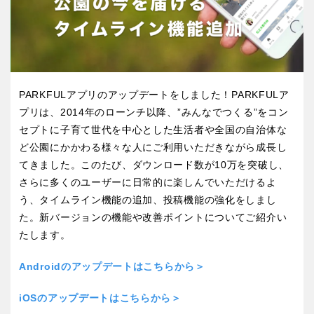
屋内遊び場
アスレチックコース
ふわふわドーム
バスケットゴール
ライトアップ
イルミネーション
バスケットボール
彫刻・アート
イベント
交通公園
健康遊具
ゲートボール
スケートパーク
関東
桜・梅の名所
コトブキ事例
茨城
栃木
洋式庭園
ドッグラン
地域で探す
PARKFULアプリのアップデートをしました！PARKFULア
ローラー滑り台
植物園
プリは、2014年のローンチ以降、”みんなでつくる”をコン
群馬
埼玉
夜景スポット
Pickup
セプトに子育て世代を中心とした生活者や全国の自治体な
花の名所
プレーパーク
ど公園にかかわる様々な人にご利用いただきながら成長し
千葉
東京
てきました。このたび、ダウンロード数が10万を突破し、
美術館
公園グルメ
さらに多くのユーザーに日常的に楽しんでいただけるよ
インクルーシブパーク
屋根付き遊び場
う、タイムライン機能の追加、投稿機能の強化をしまし
神奈川
花菖蒲
キャンプ場
た。
新バージョンの機能や改善ポイントについてご紹介い
たします。
ふわふわドーム
バスケットゴール
ライトアップ
イルミネーション
Androidのアップデートはこちらから＞
甲信越・東海・北陸
イベント
交通公園
iOSのアップデートはこちらから＞
健康遊具
新潟
ゲートボール
富山