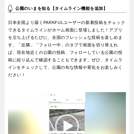
スケートパーク
公園のいまを知る【タイムライン機能を追加】
石川
福井
日本全国より届くPARKFULユーザーの新着投稿をチェック
できるタイムラインがホーム画面に登場しました！アプリ
地域で探す
山梨
長野
を立ち上げるたびに、全国のフレッシュな投稿を楽しめま
す。「近隣」「フォロー中」のタブで画面を切り替えれ
ば、現在地近くの公園の投稿、フォローしている公園の投
岐阜
静岡
稿に絞り込んで確認することもできます。ぜひ、タイムラ
インをチェックして、公園の旬な情報や変化をお楽しみく
愛知
ださい！
動
近畿
画
プ
三重
滋賀
レ
ー
ヤ