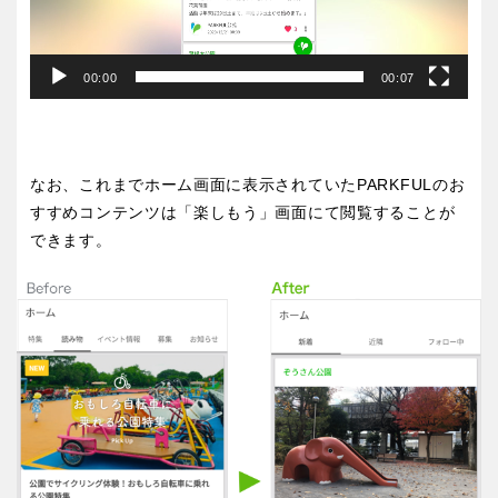
京都
大阪
ー
兵庫
奈良
00:00
00:07
和歌山
なお、これまでホーム画面に表示されていたPARKFULのお
すすめコンテンツは「楽しもう」画面にて閲覧することが
できます。
中国・四国
鳥取
島根
岡山
広島
山口
徳島