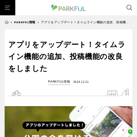
PARKFUL情報
アプリをアップデート！タイムライン機能の追加、投稿機能の改良をしました
>
>
芝生広場
幼児向け
芝生広場
幼児向け
大型遊具
ピックアップ1000公園
アプリをアップデート！タイムラ
北海道・東北
大型遊具
ピックアップ1000公園
自然が豊か
梅・桜の名所
景色が良い
水遊び
イン機能の追加、投稿機能の改良
自然が豊か
梅・桜の名所
テニスコート
野球場
紅葉の名所
バーベキュー
北海道
青森
をしました
景色が良い
水遊び
カフェ・レストラン
ランニングコース
サッカー・フットサル
テニスコート
野球場
動物園・ふれあい
歴史・文化財
日本庭園
紅葉の美しい公園
PARKFUL情報
2020.12.21
岩手
宮城
紅葉の名所
バーベキュー
さくら名所100公園
屋内遊び場
アスレチックコース
カフェ・レストラン
ランニングコース
バスケットボール
彫刻・アート
桜・梅の名所
コトブキ事例
秋田
山形
サッカー・フットサル
動物園・ふれあい
洋式庭園
ドッグラン
ローラー滑り台
植物園
夜景スポット
歴史・文化財
日本庭園
Pickup
花の名所
プレーパーク
美術館
公園グルメ
福島
紅葉の美しい公園
さくら名所100公園
インクルーシブパーク
屋根付き遊び場
花菖蒲
キャンプ場