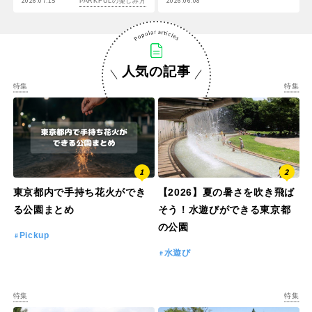
2026.07.15
2026.06.08
PARKFULの楽しみ方
人気の記事
特集
特集
東京都内で手持ち花火ができ
【2026】夏の暑さを吹き飛ば
る公園まとめ
そう！水遊びができる東京都
の公園
Pickup
水遊び
特集
特集