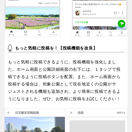
香川
愛媛
高知
もっと気軽に投稿を！【投稿機能を改良】
九州・沖縄
もっと気軽に投稿できるように、投稿機能を強化しまし
福岡
佐賀
た。ホーム画面と公園詳細画面の右下には、１タップで投
稿できるように投稿ボタンを配置。また、ホーム画面から
投稿する場合は、対象公園として現在地近くの公園がサ
長崎
熊本
ジェストされる機能も追加され、より簡単に投稿できるよ
うになりました。ぜひ、お気軽に投稿をお試しください！
大分
宮崎
鹿児島
沖縄