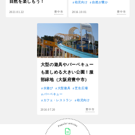
自然を楽しもう！
幼児向け
自然が豊か
2021.01.22
2016.10.01
豊中市
豊中市
大型の遊具やバーベキュー
も楽しめる大きい公園！服
部緑地（大阪府豊中市）
水遊び
大型遊具
芝生広場
バーベキュー
カフェ・レストラン
幼児向け
2016.07.20
豊中市