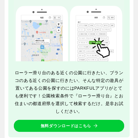
交通公園
石川
福井
地域で探す
山梨
長野
岐阜
静岡
ローラー滑り台のある近くの公園に行きたい、ブラン
愛知
コのある近くの公園に行きたい、そんな特定の遊具が
置いてある公園を探すのにはPARKFULアプリがとて
も便利です！公園検索条件で『ローラー滑り台』とお
近畿
住まいの都道府県を選択して検索するだけ。是非お試
しください。
三重
滋賀
無料ダウンロードはこちら