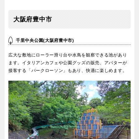
京都
大阪
大阪府豊中市
兵庫
奈良
千里中央公園(大阪府豊中市)
和歌山
広大な
敷地にローラー滑り台や水鳥を観察できる池があり
ます。イタリアンカフェや公園グッズの販売、アバターが
中国・四国
接客する「パークローソン」もあり、快適に楽しめます。
鳥取
島根
岡山
広島
山口
徳島