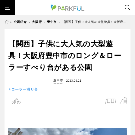
公園紹介
大阪府
豊中市
【関西】子供に大人気の大型遊具！大阪府豊中市のロング＆ローラーすべり台がある公園
>
>
>
>
芝生広場
幼児向け
芝生広場
幼児向け
大型遊具
ピックアップ1000公園
【関西】子供に大人気の大型遊
北海道・東北
大型遊具
ピックアップ1000公園
自然が豊か
梅・桜の名所
景色が良い
水遊び
具！大阪府豊中市のロング＆ロー
自然が豊か
梅・桜の名所
テニスコート
野球場
紅葉の名所
バーベキュー
北海道
青森
ラーすべり台がある公園
景色が良い
水遊び
カフェ・レストラン
サッカー・フットサル
ランニングコース
テニスコート
野球場
動物園・ふれあい
歴史・文化財
日本庭園
紅葉の美しい公園
豊中市
2023.06.21
岩手
宮城
紅葉の名所
バーベキュー
ローラー滑り台
さくら名所100公園
屋内遊び場
アスレチックコース
カフェ・レストラン
サッカー・フットサル
バスケットボール
彫刻・アート
桜・梅の名所
コトブキ事例
秋田
山形
ランニングコース
動物園・ふれあい
洋式庭園
ドッグラン
ローラー滑り台
植物園
夜景スポット
歴史・文化財
日本庭園
Pickup
花の名所
プレーパーク
公園グルメ
美術館
福島
紅葉の美しい公園
さくら名所100公園
インクルーシブパーク
屋根付き遊び場
花菖蒲
キャンプ場