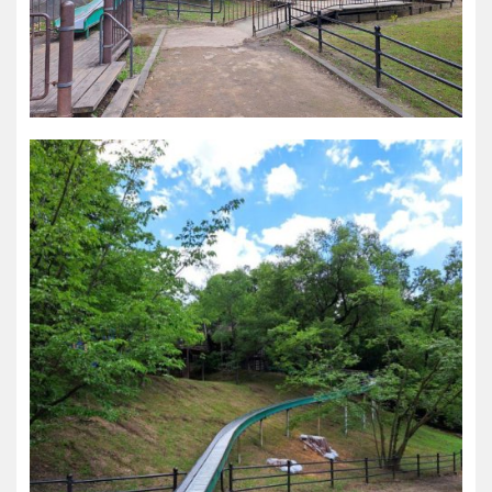
香川
愛媛
高知
九州・沖縄
福岡
佐賀
長崎
熊本
大分
宮崎
鹿児島
沖縄