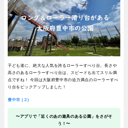
屋内遊び場
アスレチックコース
バスケットゴール
ふわふわドーム
健康遊具
ゲートボール
バスケットボール
彫刻・アート
スケートパーク
ライトアップ
イルミネーション
イベント
関東
桜・梅の名所
コトブキ事例
交通公園
茨城
栃木
洋式庭園
ドッグラン
ローラー滑り台
植物園
地域で探す
群馬
埼玉
夜景スポット
Pickup
花の名所
プレーパーク
千葉
東京
子ども達に、絶大な人気を誇るローラーすべり台。長さや
公園グルメ
美術館
高さのあるローラーすべり台は、スピードも出てスリル満
インクルーシブパーク
屋根付き遊び場
点ですね！ 今回は大阪府豊中市の迫力満点のローラーすべ
神奈川
り台をピックアップしました！
花菖蒲
キャンプ場
バスケットゴール
ふわふわドーム
豊中市 (２)
健康遊具
ゲートボール
甲信越・東海・北陸
スケートパーク
ライトアップ
〜アプリで「近くのあの遊具のある公園」をさがそ
う！〜
イルミネーション
新潟
イベント
富山