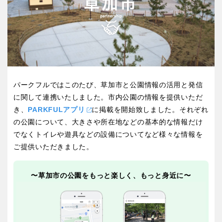
屋内遊び場
アスレチックコース
バスケットゴール
ふわふわドーム
健康遊具
ゲートボール
バスケットボール
彫刻・アート
スケートパーク
ライトアップ
イルミネーション
イベント
関東
桜・梅の名所
コトブキ事例
交通公園
茨城
栃木
洋式庭園
ドッグラン
ローラー滑り台
植物園
地域で探す
群馬
埼玉
パークフルではこのたび、草加市と公園情報の活用と発信
夜景スポット
Pickup
に関して連携いたしました。市内公園の情報を提供いただ
花の名所
プレーパーク
き、
PARKFULアプリ
に掲載を開始致しました。それぞれ
千葉
東京
公園グルメ
美術館
の公園について、大きさや所在地などの基本的な情報だけ
でなくトイレや遊具などの設備についてなど様々な情報を
インクルーシブパーク
屋根付き遊び場
神奈川
ご提供いただきました。
花菖蒲
キャンプ場
バスケットゴール
ふわふわドーム
〜草加市の公園をもっと楽しく、もっと身近に〜
健康遊具
ゲートボール
甲信越・東海・北陸
スケートパーク
ライトアップ
イルミネーション
新潟
イベント
富山