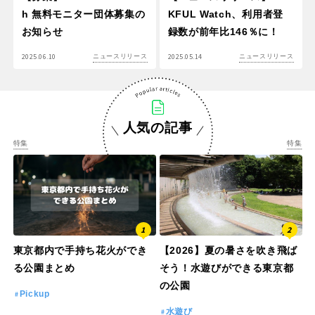
h 無料モニター団体募集の
KFUL Watch、利用者登
お知らせ
録数が前年比146％に！
2025.06.10
2025.05.14
ニュースリリース
ニュースリリース
人気の記事
特集
特集
東京都内で手持ち花火ができ
【2026】夏の暑さを吹き飛ば
る公園まとめ
そう！水遊びができる東京都
の公園
Pickup
水遊び