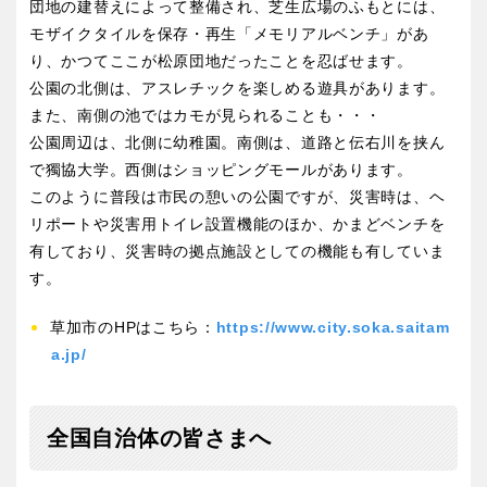
団地の建替えによって整備され、芝生広場のふもとには、
モザイクタイルを保存・再生「メモリアルベンチ」があ
り、かつてここが松原団地だったことを忍ばせます。
公園の北側は、アスレチックを楽しめる遊具があります。
また、南側の池ではカモが見られることも・・・
公園周辺は、北側に幼稚園。南側は、道路と伝右川を挟ん
で獨協大学。西側はショッピングモールがあります。
このように普段は市民の憩いの公園ですが、災害時は、ヘ
リポートや災害用トイレ設置機能のほか、かまどベンチを
有しており、災害時の拠点施設としての機能も有していま
す。
草加市のHPはこちら：
https://www.city.soka.saitam
a.jp/
全国自治体の皆さまへ