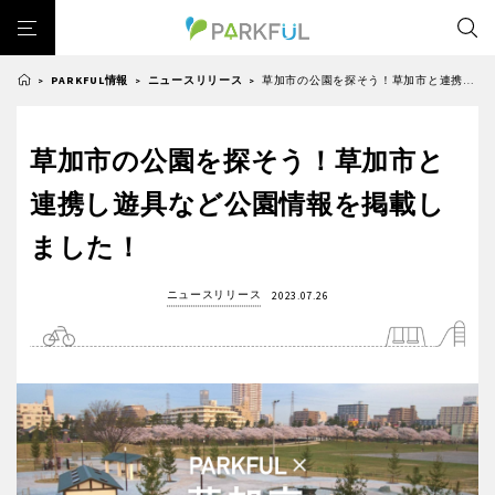
PARKFUL情報
ニュースリリース
草加市の公園を探そう！草加市と連携し遊具など公園情報を掲載しました！
>
>
>
芝生広場
幼児向け
芝生広場
幼児向け
大型遊具
ピックアップ1000公園
草加市の公園を探そう！草加市と
北海道・東北
大型遊具
ピックアップ1000公園
自然が豊か
梅・桜の名所
景色が良い
水遊び
連携し遊具など公園情報を掲載し
自然が豊か
梅・桜の名所
テニスコート
野球場
紅葉の名所
バーベキュー
北海道
青森
ました！
景色が良い
水遊び
カフェ・レストラン
サッカー・フットサル
ランニングコース
テニスコート
野球場
動物園・ふれあい
歴史・文化財
日本庭園
紅葉の美しい公園
ニュースリリース
2023.07.26
岩手
宮城
紅葉の名所
バーベキュー
さくら名所100公園
屋内遊び場
アスレチックコース
カフェ・レストラン
サッカー・フットサル
バスケットボール
彫刻・アート
桜・梅の名所
コトブキ事例
秋田
山形
ランニングコース
動物園・ふれあい
洋式庭園
ドッグラン
ローラー滑り台
植物園
夜景スポット
歴史・文化財
日本庭園
Pickup
花の名所
プレーパーク
公園グルメ
美術館
福島
紅葉の美しい公園
さくら名所100公園
インクルーシブパーク
屋根付き遊び場
花菖蒲
キャンプ場