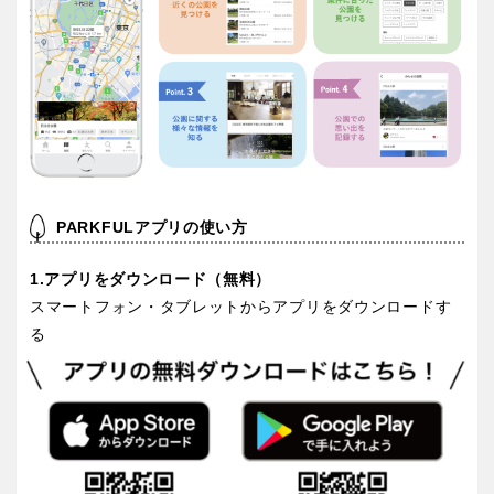
京都
大阪
兵庫
奈良
和歌山
PARKFULアプリの使い方
中国・四国
1.アプリをダウンロード（無料）
スマートフォン・タブレットからアプリをダウンロードす
鳥取
島根
る
岡山
広島
山口
徳島