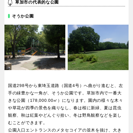
草加市の代表的な公園
そうか公園
国道298号から東埼玉道路（国道4号）へ曲がり進むと、左
手の緑豊かな一角が、そうか公園です。草加市内で一番大
きな公園（178,000.00㎡）になります。園内の様々な木々
や草花が四季の景色を織りなし、春は桜に新緑、夏は昆虫
観察、秋は紅葉やどんぐり拾い、冬は野鳥観察などを楽し
むことができます。
公園入口エントランスのメタセコイアの並木を抜け、大き