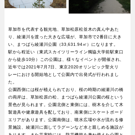
草加市を代表する観光地、草加松原松並木の真ん中あた
り、綾瀬川を渡った大きな広場が、草加市で2番目に大き
い、まつばら綾瀬川公園（33,631.94㎡）になります。
駅から程近い（東武スカイツリーライン獨協大学前駅東口
から徒歩10分）この公園は、様々なイベントが開催され、
近年では2021年7月7日、東京2020オリンピック聖火リ
レーにおける開始地として公園内で出発式が行われまし
た。
公園西側には桜が植えられており、桜の時期の綾瀬川の橋
の両岸は、草加松原の松、まつばら綾瀬川公園の桜という
景色が見られます。公園北側と東側には、樹木を介して木
製遊具や健康遊具を配しており、南東側にスケートボード
エリアがあります。公園南側は、噴水広場や水が流れる修
景施設、綾瀬川に面してラグーンなど水と親しめる施設が
あります。また災害時には、防災機能を兼ね備えた公園と