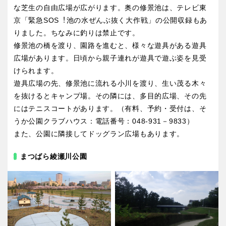
な芝生の自由広場が広がります。奥の修景池は、テレビ東
京「緊急SOS︕池の水ぜんぶ抜く大作戦」の公開収録もあ
りました。ちなみに釣りは禁止です。
修景池の橋を渡り、園路を進むと、様々な遊具がある遊具
広場があります。日頃から親子連れが遊具で遊ぶ姿を見受
けられます。
遊具広場の先、修景池に流れる小川を渡り、生い茂る木々
を抜けるとキャンプ場。その隣には、多目的広場、その先
にはテニスコートがあります。（有料、予約・受付は、そ
うか公園クラブハウス：電話番号：048-931－9833）
また、公園に隣接してドッグラン広場もあります。
まつばら綾瀬川公園