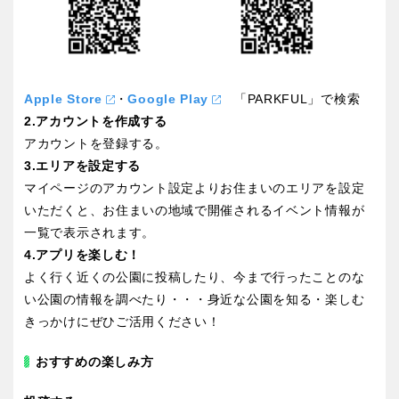
香川
愛媛
高知
Apple Store
・
Google Play
「PARKFUL」で検索
2.アカウントを作成する
アカウントを登録する。
九州・沖縄
3.エリアを設定する
マイページのアカウント設定よりお住まいのエリアを設定
福岡
佐賀
いただくと、お住まいの地域で開催されるイベント情報が
一覧で表示されます。
4.アプリを楽しむ！
長崎
熊本
よく行く近くの公園に投稿したり、今まで行ったことのな
い公園の情報を調べたり・・・身近な公園を知る・楽しむ
大分
宮崎
きっかけにぜひご活用ください！
おすすめの楽しみ方
鹿児島
沖縄