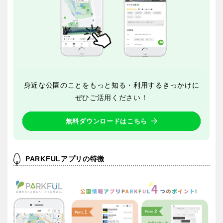
交通公園
石川
福井
地域で探す
山梨
長野
身近な公園のことをもっと知る・利用するきっかけに
岐阜
静岡
ぜひご活用ください！
無料ダウンロードはこちら
愛知
PARKFULアプリの特徴
近畿
三重
滋賀