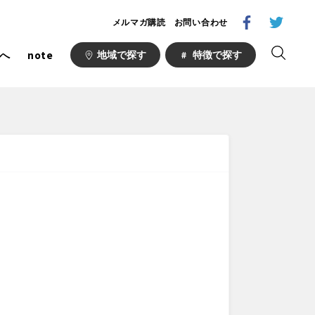
メルマガ購読
お問い合わせ
へ
note
地域で探す
特徴で探す
1000公園
自然が豊か
梅・桜の名所
ト
野球場
キュー
山形
福島
フットサル
ランニングコース
い公園
さくら名所100公園
あい
ト
桜・梅の名所
場
り台
植物園