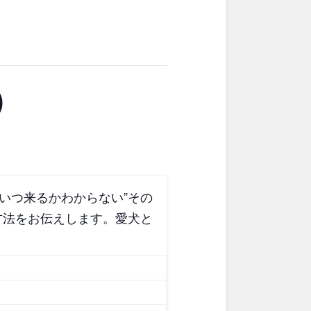
東京
神奈川
ブキ事例
ク
公園グルメ
花の名所
キャンプ場
花菖蒲
）
ル
スケートパーク
スケートパーク
長野
岐阜
いつ来るかわからない”その
方法をお伝えします。愛犬と
奈良
和歌山