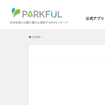
公式アプリ
日本全国の公園の魅力を発信するWEBメディア
HOME
芝生広場
幼児向け
芝生広場
幼児
北海道・東北
梅・桜の名所
景色が良い
景色が良い
水
北海道
青森
紅葉の名所
バーベキュー
動物園・ふれあい
歴史・文化財
カフェ・レストラ
関東
屋内遊び場
アスレチック
歴史・文化財
コトブキ事例
洋式庭園