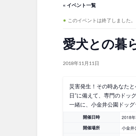
茨城
栃木
アスレチックコー
« イベント一覧
夜景スポット
Pickup
洋式庭園
ドッ
このイベントは終了しました。
美術館
インクルーシ
プレーパーク
甲信越・東海・北陸
愛犬との暮
バスケットゴール
ふわふわドー
キャンプ場
バ
新潟
富山
ライトアップ
イルミネーシ
ライトアップ
2018年11月11日
静岡
愛知
災害発生！その時あなたと
近畿
日”に備えて、専門のドッ
一緒に、小金井公園ドッグ
三重
滋賀
開催日時
2018
開催場所
小金井
中国・四国