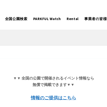
全国公園検索
PARKFUL Watch
Rental
事業者の皆様
大型遊具
ピックアップ
向け
大型遊具
ピックアップ1000公園
自然が豊か
水遊び
テニスコー
遊び
テニスコート
野球場
紅葉の名所
バーベ
岩手
宮城
秋田
カフェ・レストラン
サッカー・
▼▼ 全国の公園で開催されるイベント情報なら
無償で掲載できます▼▼
日本庭園
紅葉の美し
ン
サッカー・フットサル
ランニングコース
動物園・ふれ
コース
バスケットボール
彫刻・アー
情報のご提供はこちら
日本庭園
紅葉の美しい公園
さくら名所100公園
屋内遊び
ドッグラン
ローラー滑