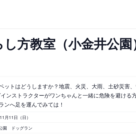
群馬
埼玉
千葉
ス
バスケットボール
彫刻・アート
桜・梅の名所
コト
花の名所
プレーパー
グラン
ローラー滑り台
植物園
夜景スポット
Pickup
ブパーク
屋根付き遊び場
花菖蒲
公園グルメ
美術館
インクルーシブパーク
屋根付き遊び場
らし方教室（小金井公園
ム
健康遊具
ゲートボー
スケットゴール
ふわふわドーム
健康遊具
ゲートボール
石川
福井
山梨
ョン
イベント
交通公園
イルミネーション
イベント
交通公園
地域で探す
地域で探す
ペットはどうしますか？地震、火災、大雨、土砂災害、
グインストラクターがワンちゃんと一緒に危険を避ける
ランへ足を運んでみては！
京都
大阪
兵庫
年11月11日（日）
公園 ドッグラン