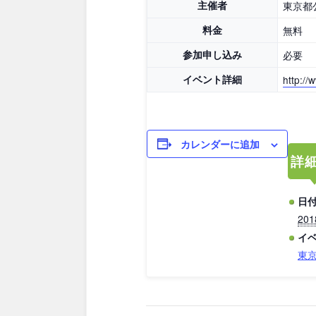
主催者
東京都
料金
無料
鳥取
島根
参加申し込み
必要
愛媛
高知
イベント詳細
http://
九州・沖縄
カレンダーに追加
詳
福岡
佐賀
日付
沖縄
20
イ
東