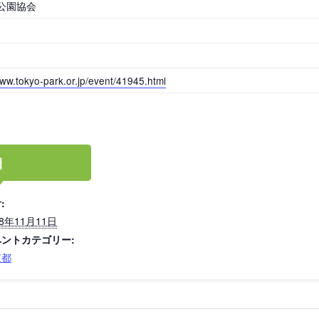
公園協会
岡山
広島
山口
www.tokyo-park.or.jp/event/41945.html
細
長崎
熊本
大分
:
18年11月11日
ベントカテゴリー:
京都
特徴で探す