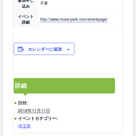
参加申し
不要
込み
和歌山
イベント
http://www.muse-park.com/eventpage/
詳細
中国・四国
カレンダーに追加
鳥取
島根
岡山
広島
詳細
山口
徳島
日付:
香川
愛媛
2018年11月11日
イベントカテゴリー:
高知
埼玉県