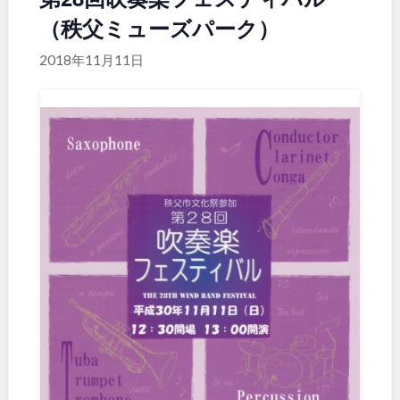
（秩父ミューズパーク）
関東
桜・梅の名所
コトブキ事例
洋式庭園
ドッグラン
2018年11月11日
地域で探す
茨城
栃木
ローラー滑り台
夜景スポット
植物園
Pickup
群馬
埼玉
プレーパーク
花の名所
美術館
公園グルメ
千葉
東京
インクルーシブパーク
屋根付き遊び場
花菖蒲
キャンプ場
神奈川
バスケットゴール
ふわふわドーム
健康遊具
ゲートボール
スケートパーク
ライトアップ
甲信越・東海・北陸
イルミネーション
イベント
交通公園
新潟
富山