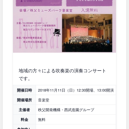
石川
地域で探す
福井
山梨
長野
岐阜
静岡
愛知
地域の方々による吹奏楽の演奏コンサート
近畿
です。
開催日時
2018年11月11日（日）12:30開場、13:00開演
三重
滋賀
開催場所
音楽堂
京都
大阪
主催者
秩父開発機構・西武造園グループ
料金
無料
兵庫
奈良