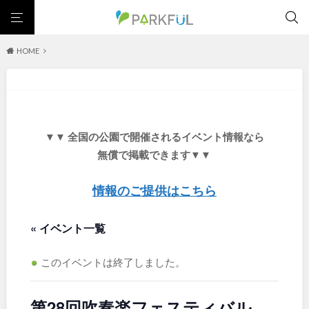
HOME
芝生広場
幼児向け
芝生広場
幼児向け
大型遊具
ピックアップ1000公園
大型遊具
ピックアップ1000公園
自然が豊か
梅・桜の名所
景色が良い
水遊び
北海道・東北
テニスコート
野球場
紅葉の名所
バーベキュー
自然が豊か
梅・桜の名所
▼▼ 全国の公園で開催されるイベント情報なら
カフェ・レストラン
サッカー・フットサル
ランニングコース
景色が良い
水遊び
北海道
青森
無償で掲載できます▼▼
動物園・ふれあい
歴史・文化財
日本庭園
紅葉の美しい公園
テニスコート
野球場
さくら名所100公園
屋内遊び場
アスレチックコース
紅葉の名所
バーベキュー
情報のご提供はこちら
岩手
宮城
バスケットボール
彫刻・アート
桜・梅の名所
コトブキ事例
カフェ・レストラン
サッカー・フットサル
洋式庭園
ドッグラン
ローラー滑り台
夜景スポット
植物園
« イベント一覧
ランニングコース
動物園・ふれあい
秋田
山形
Pickup
プレーパーク
花の名所
美術館
公園グルメ
歴史・文化財
日本庭園
インクルーシブパーク
屋根付き遊び場
花菖蒲
キャンプ場
このイベントは終了しました。
福島
紅葉の美しい公園
さくら名所100公園
バスケットゴール
ふわふわドーム
健康遊具
ゲートボール
屋内遊び場
アスレチックコース
スケートパーク
ライトアップ
イルミネーション
イベント
第28回吹奏楽フェスティバル
交通公園
バスケットボール
彫刻・アート