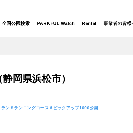
全国公園検索
PARKFUL Watch
Rental
事業者の皆様
大型遊具
ピックアップ
（静岡県浜松市）
向け
大型遊具
ピックアップ1000公園
自然が豊か
水遊び
テニスコー
遊び
テニスコート
野球場
紅葉の名所
バーベ
岩手
宮城
秋田
カフェ・レストラン
サッカー・
トラン
ランニングコース
ピックアップ1000公園
日本庭園
紅葉の美し
ン
サッカー・フットサル
ランニングコース
動物園・ふれ
コース
バスケットボール
彫刻・アー