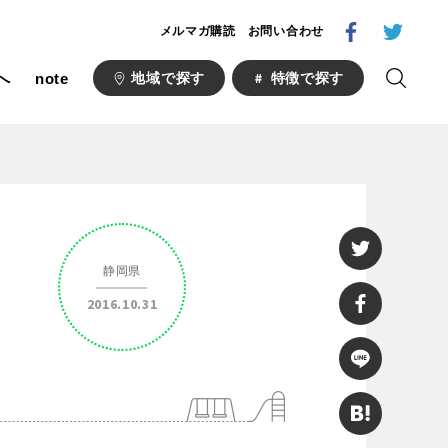
メルマガ購読
お問い合わせ
へ
note
地域で探す
特徴で探す
1000公園
自然が豊か
梅・桜の名所
静岡県
ト
野球場
2016.10.31
キュー
山形
福島
フットサル
ランニングコース
い公園
さくら名所100公園
あい
ト
桜・梅の名所