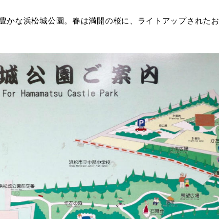
日本庭園
紅葉の美しい公園
さくら名所100公園
屋内遊び
群馬
埼玉
千葉
ドッグラン
ローラー滑
豊かな浜松城公園。春は満開の桜に、ライトアップされた
ス
バスケットボール
彫刻・アート
桜・梅の名所
コト
花の名所
プレーパー
グラン
ローラー滑り台
植物園
夜景スポット
Pickup
ブパーク
屋根付き遊び場
花菖蒲
公園グルメ
美術館
インクルーシブパーク
屋根付き遊び場
ム
健康遊具
ゲートボー
石川
福井
山梨
スケットゴール
ふわふわドーム
健康遊具
ゲートボール
ョン
イベント
交通公園
イルミネーション
イベント
交通公園
地域で探す
地域で探す
京都
大阪
兵庫