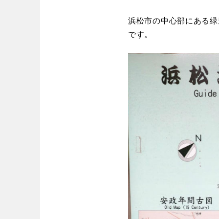
歴史・文化財
茨城
栃木
コトブキ事例
洋式庭園
浜松市の中心部にある緑
アスレチックコー
です。
夜景スポット
Pickup
洋式庭園
ドッ
甲信越・東海・北陸
美術館
インクルーシ
プレーパーク
バスケットゴール
ふわふわドー
新潟
富山
キャンプ場
バ
ライトアップ
イルミネーシ
静岡
愛知
ライトアップ
近畿
三重
滋賀