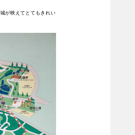
場
東京
神奈川
り台
植物園
お城が映えてとてもきれい
ブキ事例
ク
公園グルメ
花の名所
キャンプ場
花菖蒲
ル
スケートパーク
長野
岐阜
スケートパーク
奈良
和歌山