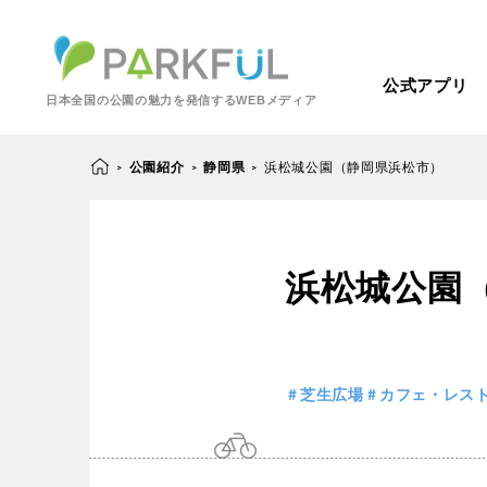
公式アプリ
日本全国の公園の魅力を発信するWEBメディア
公園紹介
静岡県
浜松城公園（静岡県浜松市）
>
>
>
芝生広場
幼児向け
浜松城公園
芝生広場
幼児
北海道・東北
梅・桜の名所
景色が良い
景色が良い
水
北海道
青森
紅葉の名所
バーベキュー
芝生広場
カフェ・レス
動物園・ふれあい
歴史・文化財
カフェ・レストラ
関東
屋内遊び場
アスレチック