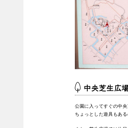
中国・四国
鳥取
島根
愛媛
高知
九州・沖縄
福岡
佐賀
中央芝生広
沖縄
公園に入ってすぐの中央
ちょっとした遊具もある