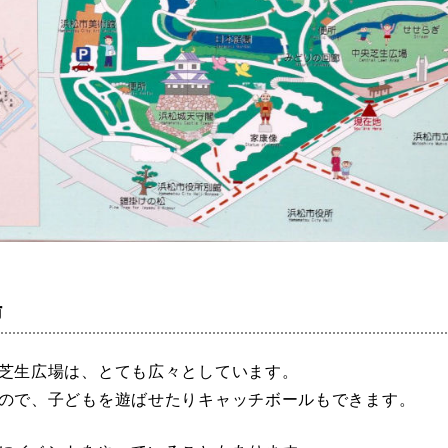
岡山
広島
山口
長崎
熊本
大分
場
芝生広場は、とても広々としています。
ので、子どもを遊ばせたりキャッチボールもできます。
特徴で探す