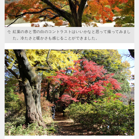
京都
大阪
兵庫
奈良
紅葉の赤と雪の白のコントラストはいいかなと思って撮ってみまし
た。冷たさと暖かさも感じることができました。
和歌山
中国・四国
鳥取
島根
岡山
広島
山口
徳島