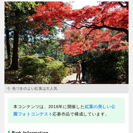
香川
愛媛
高知
九州・沖縄
福岡
佐賀
長崎
熊本
色づきのよい紅葉は大人気
本コンテンツは、2016年に開催した
紅葉の美しい公
大分
宮崎
園フォトコンテスト
応募作品で構成しています。
鹿児島
沖縄
Park Information