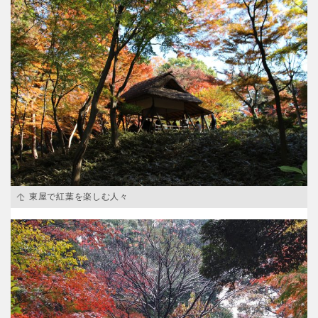
屋内遊び場
アスレチックコース
バスケットゴール
ふわふわドーム
健康遊具
ゲートボール
バスケットボール
彫刻・アート
スケートパーク
ライトアップ
イルミネーション
イベント
関東
桜・梅の名所
コトブキ事例
交通公園
茨城
栃木
洋式庭園
ドッグラン
ローラー滑り台
植物園
地域で探す
群馬
埼玉
夜景スポット
Pickup
花の名所
プレーパーク
千葉
東京
公園グルメ
美術館
インクルーシブパーク
屋根付き遊び場
東屋で紅葉を楽しむ人々
神奈川
花菖蒲
キャンプ場
バスケットゴール
ふわふわドーム
健康遊具
ゲートボール
甲信越・東海・北陸
スケートパーク
ライトアップ
イルミネーション
新潟
イベント
富山