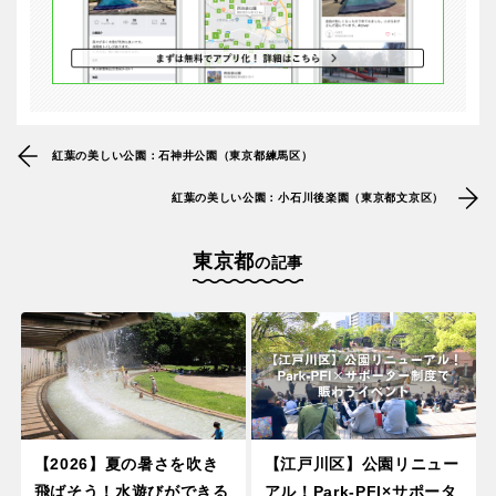
紅葉の美しい公園：石神井公園（東京都練馬区）
紅葉の美しい公園：小石川後楽園（東京都文京区）
東京都
の記事
【2026】夏の暑さを吹き
【江戸川区】公園リニュー
飛ばそう！水遊びができる
アル！Park-PFI×サポータ