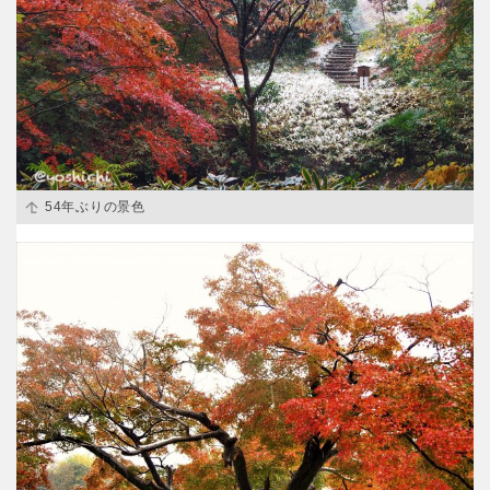
交通公園
石川
福井
地域で探す
山梨
長野
岐阜
静岡
54年ぶりの景色
愛知
近畿
三重
滋賀