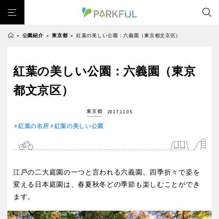
公園紹介
東京都
紅葉の美しい公園：六義園（東京都文京区）
>
>
>
芝生広場
幼児向け
芝生広場
幼児向け
大型遊具
ピックアップ1000公園
紅葉の美しい公園：六義園（東京
北海道・東北
大型遊具
ピックアップ1000公園
自然が豊か
梅・桜の名所
景色が良い
水遊び
都文京区）
自然が豊か
梅・桜の名所
テニスコート
野球場
紅葉の名所
バーベキュー
北海道
青森
景色が良い
水遊び
東京都
2017.11.05
カフェ・レストラン
サッカー・フットサル
ランニングコース
テニスコート
野球場
紅葉の名所
紅葉の美しい公園
動物園・ふれあい
歴史・文化財
日本庭園
紅葉の美しい公園
岩手
宮城
紅葉の名所
バーベキュー
さくら名所100公園
屋内遊び場
アスレチックコース
カフェ・レストラン
サッカー・フットサル
バスケットボール
彫刻・アート
桜・梅の名所
コトブキ事例
秋田
山形
江戸の二大庭園の一つと言われる六義園。四季折々で姿を
ランニングコース
動物園・ふれあい
洋式庭園
ドッグラン
ローラー滑り台
植物園
夜景スポット
変える日本庭園は、春夏秋冬どの季節も楽しむことができ
歴史・文化財
日本庭園
Pickup
花の名所
プレーパーク
公園グルメ
美術館
ます。
福島
紅葉の美しい公園
さくら名所100公園
インクルーシブパーク
屋根付き遊び場
花菖蒲
キャンプ場