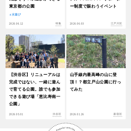
東京都の公園
ー制度で賑わうイベント
水遊び
2026.06.12
2026.06.03
特集
江戸川区
【渋谷区】リニューアルは
山手線内最高峰の山に登
完成ではない、一緒に遊ん
頂！？都立戸山公園に行っ
で育てる公園。誰でも参加
てみた
できる遊び場「恵比寿南一
公園」
2026.05.01
2026.01.26
渋谷区
新宿区