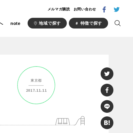
メルマガ購読
お問い合わせ
へ
note
地域で探す
特徴で探す
1000公園
自然が豊か
梅・桜の名所
東京都
ト
野球場
2017.11.11
キュー
山形
福島
フットサル
ランニングコース
い公園
さくら名所100公園
あい
ト
桜・梅の名所