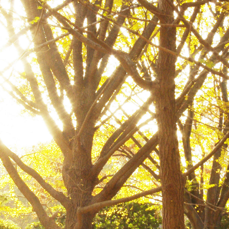
岡山
広島
山口
長崎
熊本
大分
特徴で探す