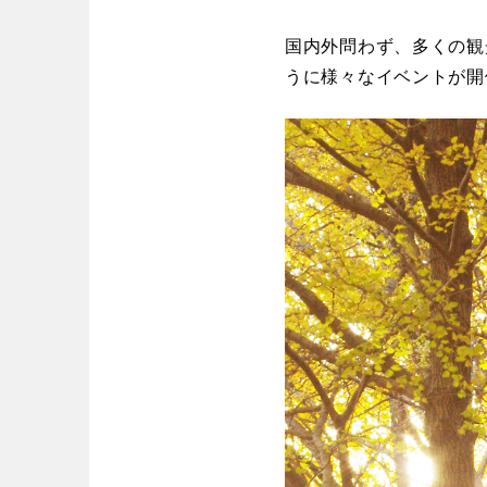
歴史・文化財
茨城
栃木
コトブキ事例
洋式庭園
国内外問わず、多くの観
アスレチックコー
うに様々なイベントが開
夜景スポット
Pickup
洋式庭園
ドッ
甲信越・東海・北陸
美術館
インクルーシ
プレーパーク
バスケットゴール
ふわふわドー
新潟
富山
キャンプ場
バ
ライトアップ
イルミネーシ
静岡
愛知
ライトアップ
近畿
三重
滋賀