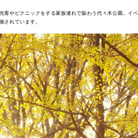
日本庭園
紅葉の美しい公園
さくら名所100公園
屋内遊び
群馬
埼玉
千葉
ドッグラン
ローラー滑
光客やピクニックをする家族連れで賑わう代々木公園。イ
ス
バスケットボール
彫刻・アート
桜・梅の名所
コト
催されています。
花の名所
プレーパー
グラン
ローラー滑り台
植物園
夜景スポット
Pickup
ブパーク
屋根付き遊び場
花菖蒲
公園グルメ
美術館
インクルーシブパーク
屋根付き遊び場
ム
健康遊具
ゲートボー
石川
福井
山梨
スケットゴール
ふわふわドーム
健康遊具
ゲートボール
ョン
イベント
交通公園
イルミネーション
イベント
交通公園
地域で探す
地域で探す
京都
大阪
兵庫