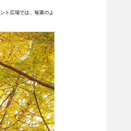
場
東京
神奈川
り台
植物園
ベント広場では、毎週のよ
ブキ事例
ク
公園グルメ
花の名所
キャンプ場
花菖蒲
ル
スケートパーク
長野
岐阜
スケートパーク
奈良
和歌山