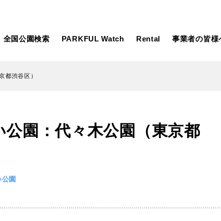
全国公園検索
PARKFUL Watch
Rental
事業者の皆様
京都渋谷区）
大型遊具
ピックアップ
い公園：代々木公園（東京都
向け
大型遊具
ピックアップ1000公園
自然が豊か
水遊び
テニスコー
遊び
テニスコート
野球場
紅葉の名所
バーベ
岩手
宮城
秋田
カフェ・レストラン
サッカー・
い公園
日本庭園
紅葉の美し
ン
サッカー・フットサル
ランニングコース
動物園・ふれ
コース
バスケットボール
彫刻・アー