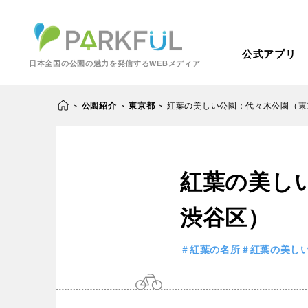
公式アプリ
日本全国の公園の魅力を発信するWEBメディア
公園紹介
東京都
紅葉の美しい公園：代々木公園（東
>
>
>
芝生広場
幼児向け
紅葉の美し
芝生広場
幼児
北海道・東北
梅・桜の名所
景色が良い
渋谷区）
景色が良い
水
北海道
青森
紅葉の名所
バーベキュー
紅葉の名所
紅葉の美し
動物園・ふれあい
歴史・文化財
カフェ・レストラ
関東
屋内遊び場
アスレチック