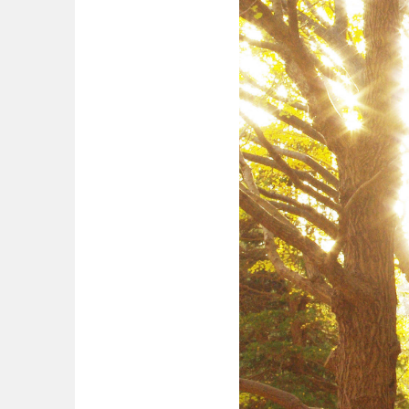
中国・四国
鳥取
島根
愛媛
高知
九州・沖縄
福岡
佐賀
沖縄